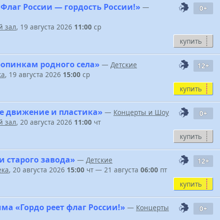
Флаг России — гордость России!»
—
0+
 зал
, 19 августа 2026
11:00
ср
купить
ропинкам родного села»
—
Детские
12+
ка
, 19 августа 2026
15:00
ср
купить
е движение и пластика»
—
Концерты и Шоу
0+
 зал
, 20 августа 2026
11:00
чт
купить
и старого завода»
—
Детские
12+
ека
, 20 августа 2026
15:00
чт — 21 августа
06:00
пт
купить
ма «Гордо реет флаг России!»
—
Концерты
0+