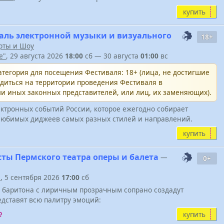
купить
ль электронной музыки и визуального
18+
рты и Шоу
e"
, 29 августа 2026
18:00
сб — 30 августа
01:00
вс
тегория для посещения Фестиваля: 18+ (лица, не достигшие
одиться на территории проведения Фестиваля в
и иных законных представителей, или лиц, их заменяющих).
ктронных событий России, которое ежегодно собирает
юбимых диджеев самых разных стилей и направлений.
купить
сты Пермского театра оперы и балета
—
0+
"
, 5 сентября 2026
17:00
сб
о баритона с лиричным прозрачным сопрано создадут
дставят всю палитру эмоций:
купить