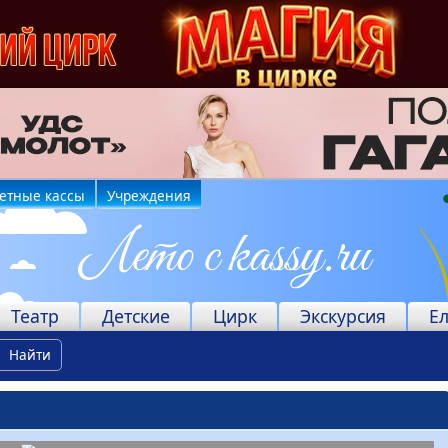
етные кассы
Учреждения
Театр
Детские
Цирк
Экскурсия
Е
Найти