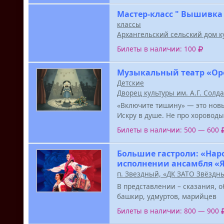
Мастер-класс " Вышивка
классы
Архангельский сельский дом к
Билеты в наличии: 100
Музыкальный театр «Ор
Детские
Дворец культуры им. А.Г. Солд
«Включите тишину» — это новы
Искру в душе. Не про хороводы
Билеты в наличии: 500 — 600
Большие гастроли: «Нар
исполнении ансамбля «
п. Звездный, «ДК ЗАТО Звёздн
В представлении – сказания, о
башкир, удмуртов, марийцев
Билеты в наличии: 800 — 900