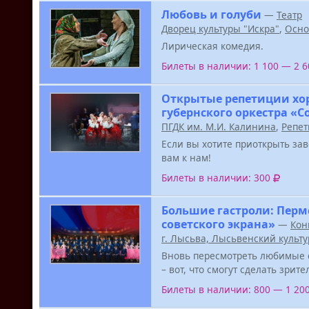
Любовь и голуби
—
Театр
Дворец культуры "Искра"
,
Осно
Лирическая комедия.
Билеты в наличии: 1 100 — 2 
Открытые репетиции хо
губернского оркестра «
ПГДК им. М.И. Калинина
,
Репет
Если вы хотите приоткрыть за
вам к нам!
Билеты в наличии: 300
Большие гастроли: Перм
советского экрана»
—
Кон
г. Лысьва, Лысьвенский культ
Вновь пересмотреть любимые 
– вот, что смогут сделать зрит
Билеты в наличии: 800 — 1 20