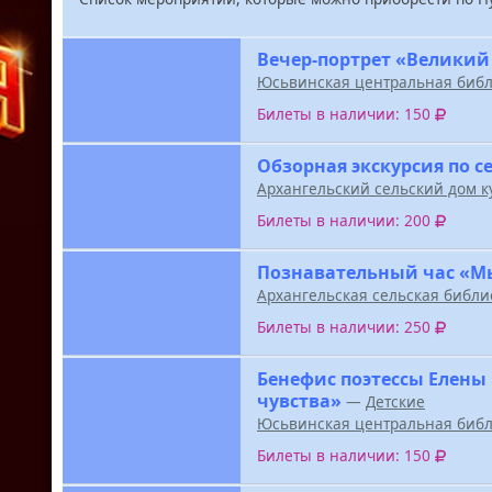
Вечер-портрет «Великий
Юсьвинская центральная библ
Билеты в наличии: 150
Обзорная экскурсия по с
Архангельский сельский дом к
Билеты в наличии: 200
Познавательный час «М
Архангельская сельская библи
Билеты в наличии: 250
Бенефис поэтессы Елены
чувства»
—
Детские
Юсьвинская центральная библ
Билеты в наличии: 150