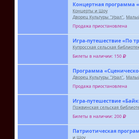
Концертная программа «
Концерты и Шоу
Дворец Культуры "Урал"
,
Малый
Продажа приостановлена
Игра-путешествие «По т
Купросская сельская библиоте
Билеты в наличии: 150
Программа «Сценическо
Дворец Культуры "Урал"
,
Малый
Продажа приостановлена
Игра-путешествие «Байк
Пожвинская сельская библиот
Билеты в наличии: 200
Патриотическая програм
и Шоу