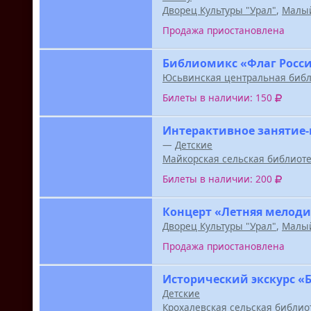
Дворец Культуры "Урал"
,
Малый
Продажа приостановлена
Библиомикс «Флаг Росси
Юсьвинская центральная библ
Билеты в наличии: 150
Интерактивное занятие-
—
Детские
Майкорская сельская библиот
Билеты в наличии: 200
Концерт «Летняя мелоди
Дворец Культуры "Урал"
,
Малый
Продажа приостановлена
Исторический экскурс «
Детские
Крохалевская сельская библио