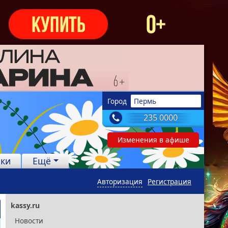
Город
Пермь
235 0000
Изменения в афише
лки
Ещё
Авторизация
Регистрация
kassy.ru
Новости