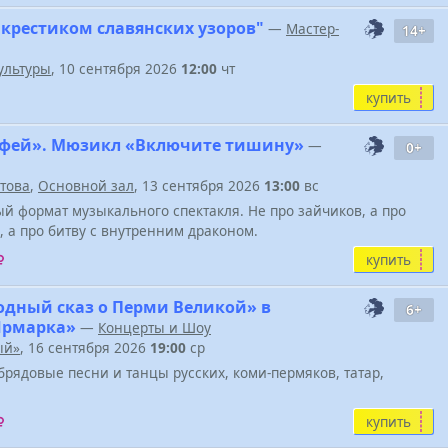
 крестиком славянских узоров"
—
Мастер-
14+
ультуры
, 10 сентября 2026
12:00
чт
купить
фей». Мюзикл «Включите тишину»
—
0+
атова
,
Основной зал
, 13 сентября 2026
13:00
вс
й формат музыкального спектакля. Не про зайчиков, а про
, а про битву с внутренним драконом.
купить
одный сказ о Перми Великой» в
6+
Ярмарка»
—
Концерты и Шоу
ый»
, 16 сентября 2026
19:00
ср
брядовые песни и танцы русских, коми-пермяков, татар,
купить