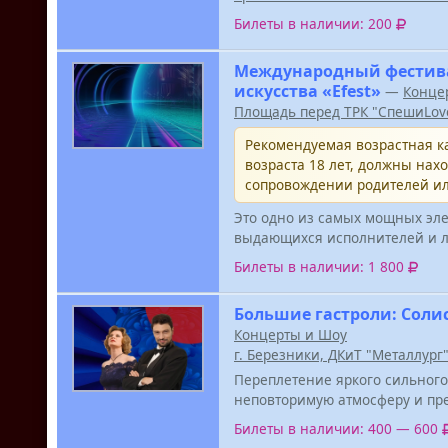
Билеты в наличии: 200
Международный фестива
искусства «Efest»
—
Конце
Площадь перед ТРК "СпешиLov
Рекомендуемая возрастная ка
возраста 18 лет, должны нах
сопровождении родителей ил
Это одно из самых мощных эле
выдающихся исполнителей и л
Билеты в наличии: 1 800
Большие гастроли: Соли
Концерты и Шоу
г. Березники, ДКиТ "Металлург
Переплетение яркого сильног
неповторимую атмосферу и пре
Билеты в наличии: 400 — 600