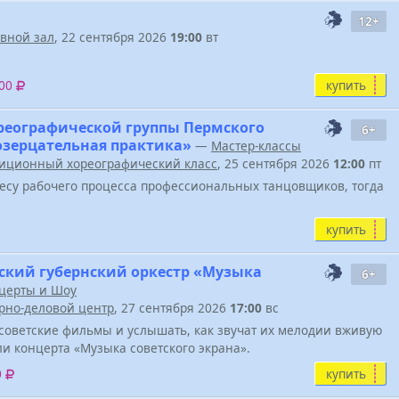
12+
вной зал
, 22 сентября 2026
19:00
вт
купить
600
реографической группы Пермского
6+
Созерцательная практика»
—
Мастер-классы
иционный хореографический класс
, 25 сентября 2026
12:00
пт
весу рабочего процесса профессиональных танцовщиков, тогда
купить
ский губернский оркестр «Музыка
6+
церты и Шоу
урно-деловой центр
, 27 сентября 2026
17:00
вс
советские фильмы и услышать, как звучат их мелодии вживую
ели концерта «Музыка советского экрана».
купить
0