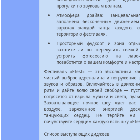
прогулки по звуковым волнам.
Атмосфера драйва: Танцевальн
заполнена бесконечным движением
заражая жаждой танца каждого, к
территорию фестиваля.
Просторный фудкорт и зона отдых
захотите ли вы перекусить свеже
устроить фотосессию на лавоч
позаботится о вашем комфорте и наст
Фестиваль «Efest» — это абсолютный ка
чистый выброс адреналина и погружение в
звуков и образов. Включайтесь в движени
ритм и дайте волю своей свободе — пуст
сотрясется от взрыва музыки и света, пул
Захватывающее ночное шоу ждёт вас 
воздухе, заряженное энергией деся
танцующих сердец. Не теряйте ни
почувствуйте сердцем каждую вспышку «Efes
Список выступающих диджеев: