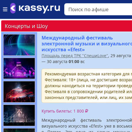
Концерты и Шоу
Международный фестиваль
электронной музыки и визуальног
искусства «Efest»
Площадь перед ТРК "СпешиLove"
, 29 август
— 30 августа
01:00
вс
Рекомендуемая возрастная категория для
Фестиваля: 18+ (лица, не достигшие возрас
должны находиться на территории провед
Фестиваля в сопровождении родителей и
законных представителей, или лиц, их за
Купить билеты: 1 800
Международный фестиваль электронн
визуального искусства «Efest» уже в восьмо
в Перми. Это одно из самых мощных 