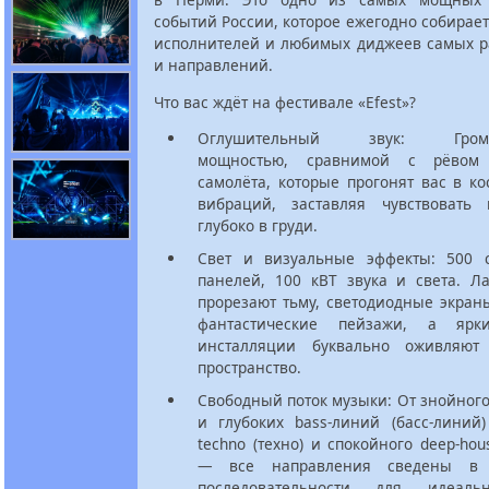
событий России, которое ежегодно собира
исполнителей и любимых диджеев самых р
и направлений.
Что вас ждёт на фестивале «Efest»?
Оглушительный звук: Громко
мощностью, сравнимой с рёвом 
самолёта, которые прогонят вас в к
вибраций, заставляя чувствовать
глубоко в груди.
Свет и визуальные эффекты: 500 
панелей, 100 кВТ звука и света. Л
прорезают тьму, светодиодные экран
фантастические пейзажи, а ярк
инсталляции буквально оживляют
пространство.
Свободный поток музыки: От знойного 
и глубоких bass-линий (басс-линий)
techno (техно) и спокойного deep-hous
— все направления сведены в 
последовательности для идеал