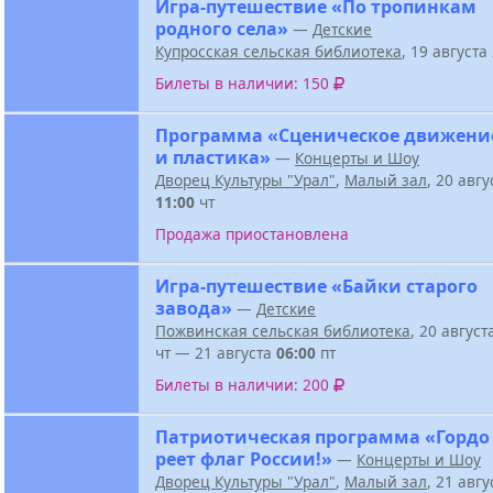
Игра-путешествие «По тропинкам
родного села»
—
Детские
Купросская сельская библиотека
, 19 август
Билеты в наличии: 150
Программа «Сценическое движени
и пластика»
—
Концерты и Шоу
Дворец Культуры "Урал"
,
Малый зал
, 20 авг
11:00
чт
Продажа приостановлена
Игра-путешествие «Байки старого
завода»
—
Детские
Пожвинская сельская библиотека
, 20 авгус
чт — 21 августа
06:00
пт
Билеты в наличии: 200
Патриотическая программа «Гордо
реет флаг России!»
—
Концерты и Шоу
Дворец Культуры "Урал"
,
Малый зал
, 21 авг