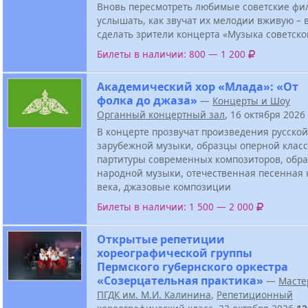
Вновь пересмотреть любимые советские фи
услышать, как звучат их мелодии вживую – в
сделать зрители концерта «Музыка советско
Билеты в наличии: 800 — 1 200
Академический хор «Млада»: «От
фолка до джаза»
—
Концерты и Шоу
Органный концертный зал
, 16 октября 2026
В концерте прозвучат произведения русской
зарубежной музыки, образцы оперной класс
партитуры современных композиторов, обра
народной музыки, отечественная песенная 
века, джазовые композиции
Билеты в наличии: 1 500 — 2 000
Открытые репетиции
хореографической группы
Пермского губернского оркестра
«Созерцательная практика»
—
Масте
ПГДК им. М.И. Калинина
,
Репетиционный