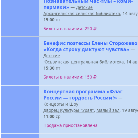
Познавательный час «Мы – коми-
пермяки»
—
Детские
Архангельская сельская библиотека
, 14 авг
15:00
пт
Билеты в наличии: 250
Бенефис поэтессы Елены Сторожев
«Когда строку диктуют чувства»
—
Детские
Юсьвинская центральная библиотека
, 14 а
15:30
пт
Билеты в наличии: 150
Концертная программа «Флаг
России — гордость России!»
—
Концерты и Шоу
Дворец Культуры "Урал"
,
Малый зал
, 19 авг
11:00
ср
Продажа приостановлена