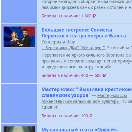
которое ежегодно собирает выдающихся ис
любимых диджеев самых разных стилей и н
Билеты в наличии: 1 800
Большие гастроли: Солисты
Пермского театра оперы и балета
—
Концерты и Шоу
г. Березники, ДКиТ "Металлург"
, 5 сентября
Переплетение яркого сильного баритона с
прозрачным сопрано создадут неповториму
и представят всю палитру эмоций:
Билеты в наличии: 400 — 600
Мастер-класс " Вышивка крестиком
славянских узоров"
—
Мастер-классы
Архангельский сельский дом культуры
, 10 с
12:00
чт
Билеты в наличии: 100
Музыкальный театр «Орфей».