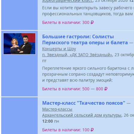
хореографический класс
, 23 октября 2026
12
Если вы хотите приоткрыть завесу рабочего
профессиональных танцовщиков, тогда вам 
Билеты в наличии: 300
Большие гастроли: Солисты
Пермского театра оперы и балета
—
Концерты и Шоу
п. Звездный, «ДК ЗАТО Звёздный»
, 23 октяб
пт
Переплетение яркого сильного баритона с
прозрачным сопрано создадут неповториму
и представят всю палитру эмоций:
Билеты в наличии: 500 — 800
Мастер-класс "Ткачество поясов"
—
Мастер-классы
Архангельский сельский дом культуры
, 26 о
12:00
пн
Билеты в наличии: 100