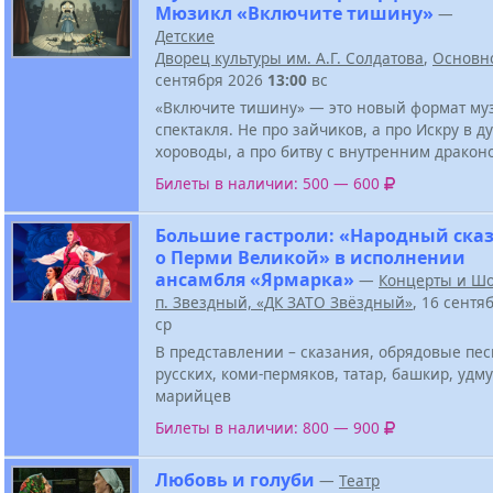
Мюзикл «Включите тишину»
—
Детские
Дворец культуры им. А.Г. Солдатова
,
Основн
сентября 2026
13:00
вс
«Включите тишину» — это новый формат му
спектакля. Не про зайчиков, а про Искру в д
хороводы, а про битву с внутренним дракон
Билеты в наличии: 500 — 600
Большие гастроли: «Народный ска
о Перми Великой» в исполнении
ансамбля «Ярмарка»
—
Концерты и Ш
п. Звездный, «ДК ЗАТО Звёздный»
, 16 сентя
ср
В представлении – сказания, обрядовые пе
русских, коми-пермяков, татар, башкир, удму
марийцев
Билеты в наличии: 800 — 900
Любовь и голуби
—
Театр