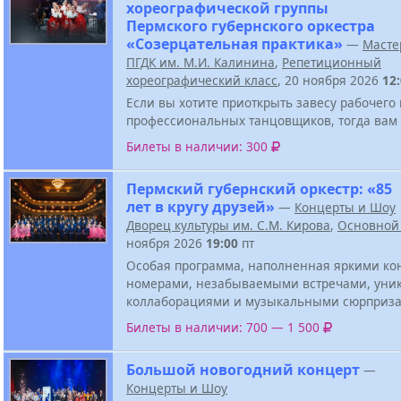
хореографической группы
Пермского губернского оркестра
«Созерцательная практика»
—
Масте
ПГДК им. М.И. Калинина
,
Репетиционный
хореографический класс
, 20 ноября 2026
12
Если вы хотите приоткрыть завесу рабочего
профессиональных танцовщиков, тогда вам 
Билеты в наличии: 300
Пермский губернский оркестр: «85
лет в кругу друзей»
—
Концерты и Шоу
Дворец культуры им. С.М. Кирова
,
Основной
ноября 2026
19:00
пт
Особая программа, наполненная яркими к
номерами, незабываемыми встречами, ун
коллаборациями и музыкальными сюрприза
Билеты в наличии: 700 — 1 500
Большой новогодний концерт
—
Концерты и Шоу