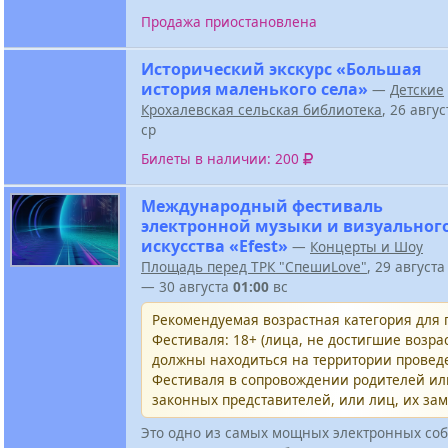
Продажа приостановлена
Исторический экскурс «Большая
история маленького села»
—
Детские
Крохалевская сельская библиотека
, 26 авгу
ср
Билеты в наличии: 200
Международный фестиваль
электронной музыки и визуальног
искусства «Efest»
—
Концерты и Шоу
Площадь перед ТРК "СпешиLove"
, 29 август
— 30 августа
01:00
вс
Рекомендуемая возрастная категория для
Фестиваля: 18+ (лица, не достигшие возрас
должны находиться на территории провед
Фестиваля в сопровождении родителей и
законных представителей, или лиц, их за
Это одно из самых мощных электронных соб