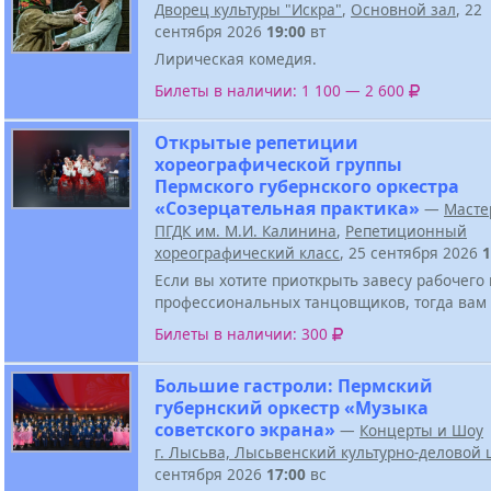
Дворец культуры "Искра"
,
Основной зал
, 22
сентября 2026
19:00
вт
Лирическая комедия.
Билеты в наличии: 1 100 — 2 600
Открытые репетиции
хореографической группы
Пермского губернского оркестра
«Созерцательная практика»
—
Масте
ПГДК им. М.И. Калинина
,
Репетиционный
хореографический класс
, 25 сентября 2026
1
Если вы хотите приоткрыть завесу рабочего
профессиональных танцовщиков, тогда вам 
Билеты в наличии: 300
Большие гастроли: Пермский
губернский оркестр «Музыка
советского экрана»
—
Концерты и Шоу
г. Лысьва, Лысьвенский культурно-деловой 
сентября 2026
17:00
вс