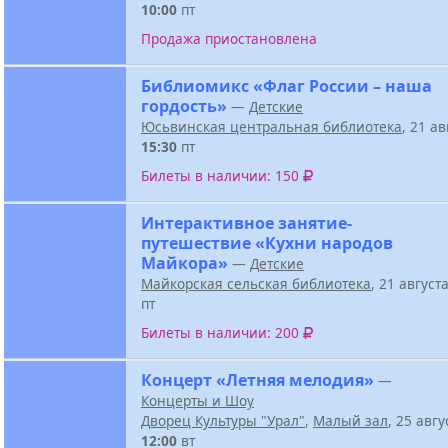
10:00
пт
Продажа приостановлена
Библиомикс «Флаг России – наша
гордость»
—
Детские
Юсьвинская центральная библиотека
, 21 а
15:30
пт
Билеты в наличии: 150
Интерактивное занятие-
путешествие «Кухни народов
Майкора»
—
Детские
Майкорская сельская библиотека
, 21 август
пт
Билеты в наличии: 200
Концерт «Летняя мелодия»
—
Концерты и Шоу
Дворец Культуры "Урал"
,
Малый зал
, 25 авг
12:00
вт