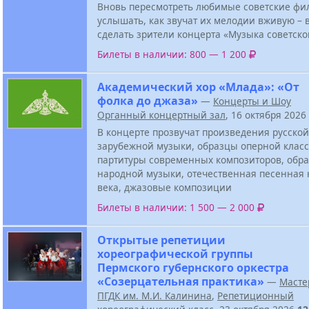
Вновь пересмотреть любимые советские фи
услышать, как звучат их мелодии вживую – в
сделать зрители концерта «Музыка советско
Билеты в наличии: 800 — 1 200
Академический хор «Млада»: «От
фолка до джаза»
—
Концерты и Шоу
Органный концертный зал
, 16 октября 2026
В концерте прозвучат произведения русской
зарубежной музыки, образцы оперной класс
партитуры современных композиторов, обра
народной музыки, отечественная песенная 
века, джазовые композиции
Билеты в наличии: 1 500 — 2 000
Открытые репетиции
хореографической группы
Пермского губернского оркестра
«Созерцательная практика»
—
Масте
ПГДК им. М.И. Калинина
,
Репетиционный