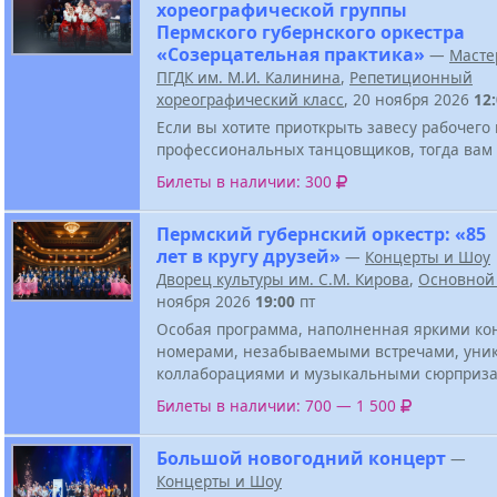
хореографической группы
Пермского губернского оркестра
«Созерцательная практика»
—
Масте
ПГДК им. М.И. Калинина
,
Репетиционный
хореографический класс
, 20 ноября 2026
12
Если вы хотите приоткрыть завесу рабочего
профессиональных танцовщиков, тогда вам 
Билеты в наличии: 300
Пермский губернский оркестр: «85
лет в кругу друзей»
—
Концерты и Шоу
Дворец культуры им. С.М. Кирова
,
Основной
ноября 2026
19:00
пт
Особая программа, наполненная яркими к
номерами, незабываемыми встречами, ун
коллаборациями и музыкальными сюрприза
Билеты в наличии: 700 — 1 500
Большой новогодний концерт
—
Концерты и Шоу