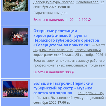
Дворец культуры "Искра"
,
Основной зал
, 22
сентября 2026
19:00
вт
Лирическая комедия.
Билеты в наличии: 1 100 — 2 600
Открытые репетиции
хореографической группы
Пермского губернского оркестра
«Созерцательная практика»
—
Масте
ПГДК им. М.И. Калинина
,
Репетиционный
хореографический класс
, 25 сентября 2026
1
Если вы хотите приоткрыть завесу рабочего
профессиональных танцовщиков, тогда вам 
Билеты в наличии: 300
Большие гастроли: Пермский
губернский оркестр «Музыка
советского экрана»
—
Концерты и Шоу
г. Лысьва, Лысьвенский культурно-деловой 
сентября 2026
17:00
вс