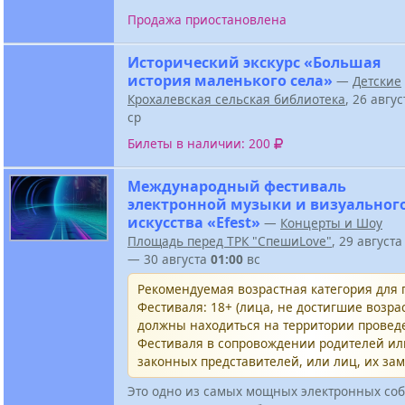
Продажа приостановлена
Исторический экскурс «Большая
история маленького села»
—
Детские
Крохалевская сельская библиотека
, 26 авгу
ср
Билеты в наличии: 200
Международный фестиваль
электронной музыки и визуальног
искусства «Efest»
—
Концерты и Шоу
Площадь перед ТРК "СпешиLove"
, 29 август
— 30 августа
01:00
вс
Рекомендуемая возрастная категория для
Фестиваля: 18+ (лица, не достигшие возрас
должны находиться на территории провед
Фестиваля в сопровождении родителей и
законных представителей, или лиц, их за
Это одно из самых мощных электронных соб