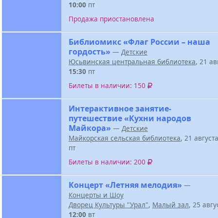
10:00
пт
Продажа приостановлена
Библиомикс «Флаг России – наша
гордость»
—
Детские
Юсьвинская центральная библиотека
, 21 а
15:30
пт
Билеты в наличии: 150
Интерактивное занятие-
путешествие «Кухни народов
Майкора»
—
Детские
Майкорская сельская библиотека
, 21 август
пт
Билеты в наличии: 200
Концерт «Летняя мелодия»
—
Концерты и Шоу
Дворец Культуры "Урал"
,
Малый зал
, 25 авг
12:00
вт