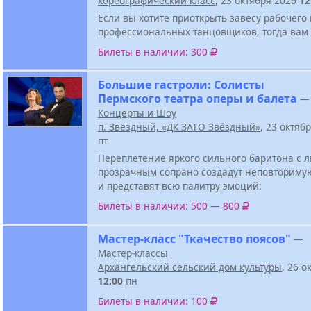
хореографический класс
, 23 октября 2026
12
Если вы хотите приоткрыть завесу рабочего
профессиональных танцовщиков, тогда вам 
Билеты в наличии: 300
Большие гастроли: Солисты
Пермского театра оперы и балета
—
Концерты и Шоу
п. Звездный, «ДК ЗАТО Звёздный»
, 23 октяб
пт
Переплетение яркого сильного баритона с
прозрачным сопрано создадут неповториму
и представят всю палитру эмоций:
Билеты в наличии: 500 — 800
Мастер-класс "Ткачество поясов"
—
Мастер-классы
Архангельский сельский дом культуры
, 26 о
12:00
пн
Билеты в наличии: 100