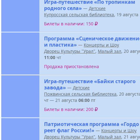
Игра-путешествие «По тропинкам
родного села»
—
Детские
Купросская сельская библиотека
, 19 август
Билеты в наличии: 150
Программа «Сценическое движени
и пластика»
—
Концерты и Шоу
Дворец Культуры "Урал"
,
Малый зал
, 20 авг
11:00
чт
Продажа приостановлена
Игра-путешествие «Байки старого
завода»
—
Детские
Пожвинская сельская библиотека
, 20 авгус
чт — 21 августа
06:00
пт
Билеты в наличии: 200
Патриотическая программа «Гордо
реет флаг России!»
—
Концерты и Шоу
Дворец Культуры "Урал"
,
Малый зал
, 21 авг