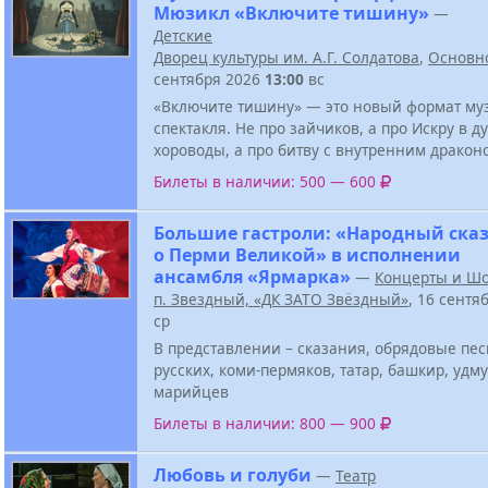
Мюзикл «Включите тишину»
—
Детские
Дворец культуры им. А.Г. Солдатова
,
Основн
сентября 2026
13:00
вс
«Включите тишину» — это новый формат му
спектакля. Не про зайчиков, а про Искру в д
хороводы, а про битву с внутренним дракон
Билеты в наличии: 500 — 600
Большие гастроли: «Народный ска
о Перми Великой» в исполнении
ансамбля «Ярмарка»
—
Концерты и Ш
п. Звездный, «ДК ЗАТО Звёздный»
, 16 сентя
ср
В представлении – сказания, обрядовые пе
русских, коми-пермяков, татар, башкир, удму
марийцев
Билеты в наличии: 800 — 900
Любовь и голуби
—
Театр