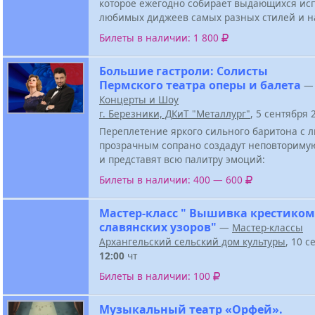
которое ежегодно собирает выдающихся ис
любимых диджеев самых разных стилей и н
Билеты в наличии: 1 800
Большие гастроли: Солисты
Пермского театра оперы и балета
—
Концерты и Шоу
г. Березники, ДКиТ "Металлург"
, 5 сентября
Переплетение яркого сильного баритона с
прозрачным сопрано создадут неповториму
и представят всю палитру эмоций:
Билеты в наличии: 400 — 600
Мастер-класс " Вышивка крестиком
славянских узоров"
—
Мастер-классы
Архангельский сельский дом культуры
, 10 с
12:00
чт
Билеты в наличии: 100
Музыкальный театр «Орфей».