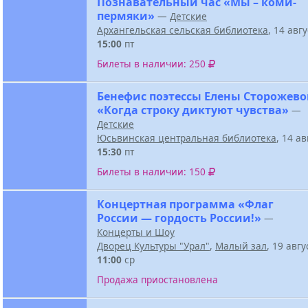
Познавательный час «Мы – коми-
пермяки»
—
Детские
Архангельская сельская библиотека
, 14 авг
15:00
пт
Билеты в наличии: 250
Бенефис поэтессы Елены Сторожев
«Когда строку диктуют чувства»
—
Детские
Юсьвинская центральная библиотека
, 14 а
15:30
пт
Билеты в наличии: 150
Концертная программа «Флаг
России — гордость России!»
—
Концерты и Шоу
Дворец Культуры "Урал"
,
Малый зал
, 19 авг
11:00
ср
Продажа приостановлена