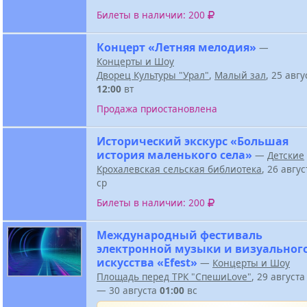
Билеты в наличии: 200
Концерт «Летняя мелодия»
—
Концерты и Шоу
Дворец Культуры "Урал"
,
Малый зал
, 25 авг
12:00
вт
Продажа приостановлена
Исторический экскурс «Большая
история маленького села»
—
Детские
Крохалевская сельская библиотека
, 26 авгу
ср
Билеты в наличии: 200
Международный фестиваль
электронной музыки и визуальног
искусства «Efest»
—
Концерты и Шоу
Площадь перед ТРК "СпешиLove"
, 29 август
— 30 августа
01:00
вс