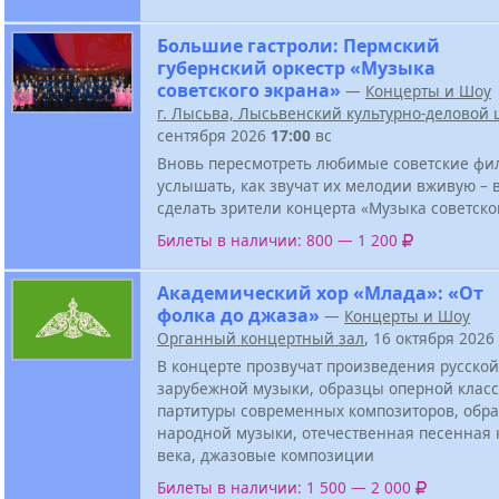
Большие гастроли: Пермский
губернский оркестр «Музыка
советского экрана»
—
Концерты и Шоу
г. Лысьва, Лысьвенский культурно-деловой 
сентября 2026
17:00
вс
Вновь пересмотреть любимые советские фи
услышать, как звучат их мелодии вживую – в
сделать зрители концерта «Музыка советско
Билеты в наличии: 800 — 1 200
Академический хор «Млада»: «От
фолка до джаза»
—
Концерты и Шоу
Органный концертный зал
, 16 октября 2026
В концерте прозвучат произведения русской
зарубежной музыки, образцы оперной класс
партитуры современных композиторов, обра
народной музыки, отечественная песенная 
века, джазовые композиции
Билеты в наличии: 1 500 — 2 000