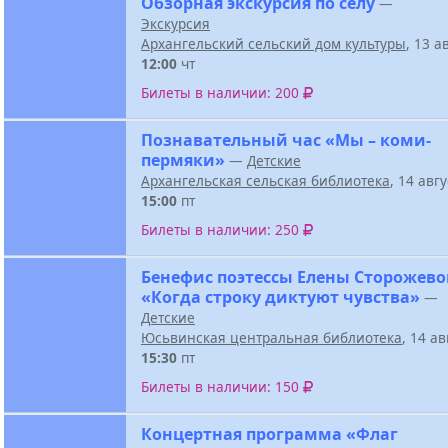
Обзорная экскурсия по селу
—
Экскурсия
Архангельский сельский дом культуры
, 13 а
12:00
чт
Билеты в наличии: 200
Познавательный час «Мы – коми-
пермяки»
—
Детские
Архангельская сельская библиотека
, 14 авг
15:00
пт
Билеты в наличии: 250
Бенефис поэтессы Елены Сторожев
«Когда строку диктуют чувства»
—
Детские
Юсьвинская центральная библиотека
, 14 а
15:30
пт
Билеты в наличии: 150
Концертная программа «Флаг