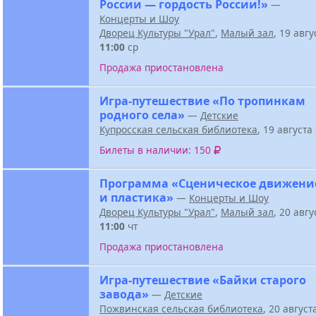
России — гордость России!»
—
Концерты и Шоу
Дворец Культуры "Урал"
,
Малый зал
, 19 авг
11:00
ср
Продажа приостановлена
Игра-путешествие «По тропинкам
родного села»
—
Детские
Купросская сельская библиотека
, 19 август
Билеты в наличии: 150
Программа «Сценическое движени
и пластика»
—
Концерты и Шоу
Дворец Культуры "Урал"
,
Малый зал
, 20 авг
11:00
чт
Продажа приостановлена
Игра-путешествие «Байки старого
завода»
—
Детские
Пожвинская сельская библиотека
, 20 авгус