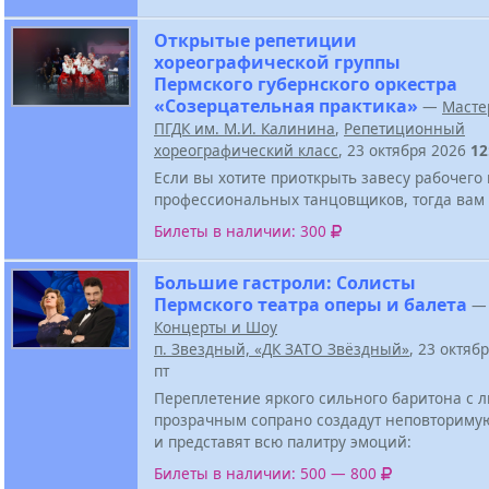
Открытые репетиции
хореографической группы
Пермского губернского оркестра
«Созерцательная практика»
—
Масте
ПГДК им. М.И. Калинина
,
Репетиционный
хореографический класс
, 23 октября 2026
12
Если вы хотите приоткрыть завесу рабочего
профессиональных танцовщиков, тогда вам 
Билеты в наличии: 300
Большие гастроли: Солисты
Пермского театра оперы и балета
—
Концерты и Шоу
п. Звездный, «ДК ЗАТО Звёздный»
, 23 октяб
пт
Переплетение яркого сильного баритона с
прозрачным сопрано создадут неповториму
и представят всю палитру эмоций:
Билеты в наличии: 500 — 800