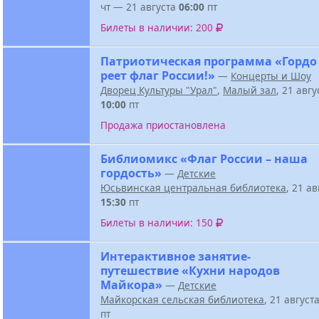
чт — 21 августа
06:00
пт
Билеты в наличии: 200
Патриотическая программа «Гордо
реет флаг России!»
—
Концерты и Шоу
Дворец Культуры "Урал"
,
Малый зал
, 21 авг
10:00
пт
Продажа приостановлена
Библиомикс «Флаг России – наша
гордость»
—
Детские
Юсьвинская центральная библиотека
, 21 а
15:30
пт
Билеты в наличии: 150
Интерактивное занятие-
путешествие «Кухни народов
Майкора»
—
Детские
Майкорская сельская библиотека
, 21 август
пт