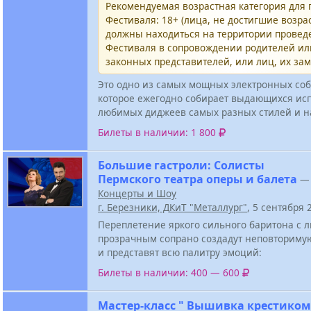
Рекомендуемая возрастная категория для
Фестиваля: 18+ (лица, не достигшие возрас
должны находиться на территории провед
Фестиваля в сопровождении родителей и
законных представителей, или лиц, их за
Это одно из самых мощных электронных соб
которое ежегодно собирает выдающихся ис
любимых диджеев самых разных стилей и н
Билеты в наличии: 1 800
Большие гастроли: Солисты
Пермского театра оперы и балета
—
Концерты и Шоу
г. Березники, ДКиТ "Металлург"
, 5 сентября
Переплетение яркого сильного баритона с
прозрачным сопрано создадут неповториму
и представят всю палитру эмоций:
Билеты в наличии: 400 — 600
Мастер-класс " Вышивка крестиком