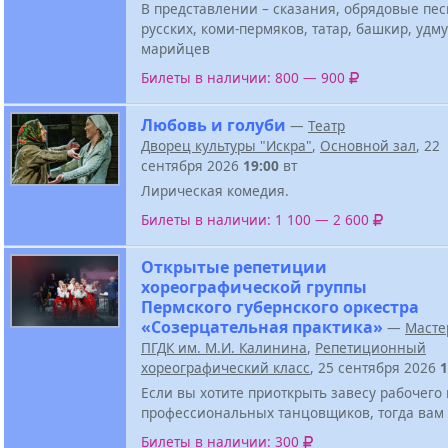
В представлении – сказания, обрядовые пе
русских, коми-пермяков, татар, башкир, удму
марийцев
Билеты в наличии: 800 — 900
Любовь и голуби
—
Театр
Дворец культуры "Искра"
,
Основной зал
, 22
сентября 2026
19:00
вт
Лирическая комедия.
Билеты в наличии: 1 100 — 2 600
Открытые репетиции
хореографической группы
Пермского губернского оркестра
«Созерцательная практика»
—
Масте
ПГДК им. М.И. Калинина
,
Репетиционный
хореографический класс
, 25 сентября 2026
1
Если вы хотите приоткрыть завесу рабочего
профессиональных танцовщиков, тогда вам 
Билеты в наличии: 300