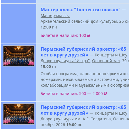
Мастер-класс "Ткачество поясов"
—
Мастер-классы
Архангельский сельский дом культуры
, 26 о
12:00
пн
Билеты в наличии: 100
Пермский губернский оркестр: «85
лет в кругу друзей»
—
Концерты и Шоу
Дворец культуры "Искра"
,
Основной зал
, 30
19:00
пт
Особая программа, наполненная яркими к
номерами, незабываемыми встречами, ун
коллаборациями и музыкальными сюрприза
Билеты в наличии: 500 — 2 000
Пермский губернский оркестр: «85
лет в кругу друзей»
—
Концерты и Шоу
Дворец культуры им. А.Г. Солдатова
,
Основн
ноября 2026
19:00
вс