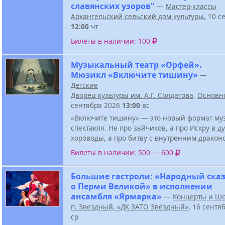
славянских узоров"
—
Мастер-классы
Архангельский сельский дом культуры
, 10 с
12:00
чт
Билеты в наличии: 100
Музыкальный театр «Орфей».
Мюзикл «Включите тишину»
—
Детские
Дворец культуры им. А.Г. Солдатова
,
Основн
сентября 2026
13:00
вс
«Включите тишину» — это новый формат му
спектакля. Не про зайчиков, а про Искру в д
хороводы, а про битву с внутренним дракон
Билеты в наличии: 500 — 600
Большие гастроли: «Народный ска
о Перми Великой» в исполнении
ансамбля «Ярмарка»
—
Концерты и Ш
п. Звездный, «ДК ЗАТО Звёздный»
, 16 сентя
ср