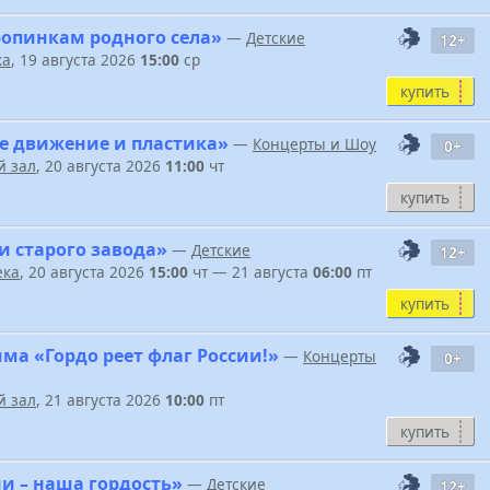
ропинкам родного села»
—
Детские
12+
ка
, 19 августа 2026
15:00
ср
купить
е движение и пластика»
—
Концерты и Шоу
0+
 зал
, 20 августа 2026
11:00
чт
купить
и старого завода»
—
Детские
12+
ека
, 20 августа 2026
15:00
чт — 21 августа
06:00
пт
купить
ма «Гордо реет флаг России!»
—
Концерты
0+
 зал
, 21 августа 2026
10:00
пт
купить
и – наша гордость»
—
Детские
12+