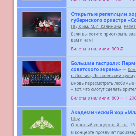
Открытые репетиции хо
губернского оркестра «
ПГДК им. М.И. Калинина
,
Репет
Если вы хотите приоткрыть за
вам к нам!
Билеты в наличии: 300
Большие гастроли: Перм
советского экрана»
—
Кон
г. Лысьва, Лысьвенский культ
Вновь пересмотреть любимые 
– вот, что смогут сделать зрит
Билеты в наличии: 800 — 1 20
Академический хор «Мла
Шоу
Органный концертный зал
, 1
В концерте прозвучат произве