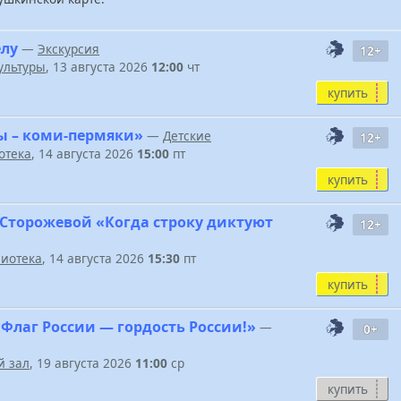
елу
—
Экскурсия
12+
ультуры
, 13 августа 2026
12:00
чт
купить
ы – коми-пермяки»
—
Детские
12+
отека
, 14 августа 2026
15:00
пт
купить
 Сторожевой «Когда строку диктуют
12+
иотека
, 14 августа 2026
15:30
пт
купить
Флаг России — гордость России!»
—
0+
 зал
, 19 августа 2026
11:00
ср
купить