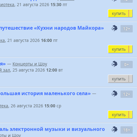
иотека
, 21 августа 2026
15:30
пт
купить
путешествие «Кухни народов Майкора»
12+
ека
, 21 августа 2026
16:00
пт
купить
я»
—
Концерты и Шоу
0+
 зал
, 25 августа 2026
12:00
вт
купить
Большая история маленького села»
—
12+
тека
, 26 августа 2026
15:00
ср
купить
ль электронной музыки и визуального
18+
рты и Шоу