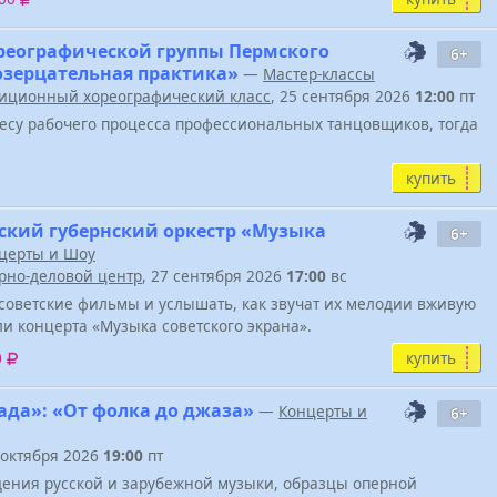
реографической группы Пермского
6+
Созерцательная практика»
—
Мастер-классы
иционный хореографический класс
, 25 сентября 2026
12:00
пт
весу рабочего процесса профессиональных танцовщиков, тогда
купить
ский губернский оркестр «Музыка
6+
церты и Шоу
урно-деловой центр
, 27 сентября 2026
17:00
вс
советские фильмы и услышать, как звучат их мелодии вживую
ели концерта «Музыка советского экрана».
купить
0
да»: «От фолка до джаза»
—
Концерты и
6+
6 октября 2026
19:00
пт
дения русской и зарубежной музыки, образцы оперной