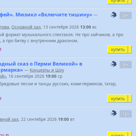
купить
фей». Мюзикл «Включите тишину»
—
0+
атова
,
Основной зал
, 13 сентября 2026
13:00
вс
й формат музыкального спектакля. Не про зайчиков, а про
, а про битву с внутренним драконом.
купить
одный сказ о Перми Великой» в
6+
Ярмарка»
—
Концерты и Шоу
ый»
, 16 сентября 2026
19:00
ср
брядовые песни и танцы русских, коми-пермяков, татар,
купить
12+
вной зал
, 22 сентября 2026
19:00
вт
купить
600