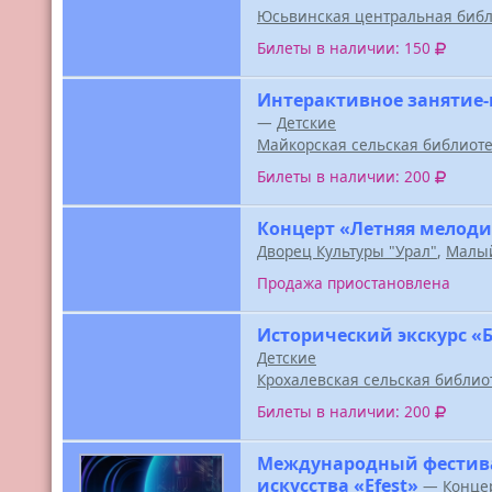
Юсьвинская центральная библ
Билеты в наличии: 150
Интерактивное занятие-
—
Детские
Майкорская сельская библиот
Билеты в наличии: 200
Концерт «Летняя мелоди
Дворец Культуры "Урал"
,
Малый
Продажа приостановлена
Исторический экскурс «
Детские
Крохалевская сельская библио
Билеты в наличии: 200
Международный фестива
искусства «Efest»
—
Конце