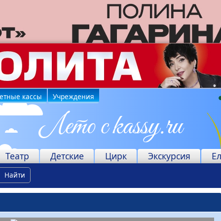
етные кассы
Учреждения
Театр
Детские
Цирк
Экскурсия
Е
Найти