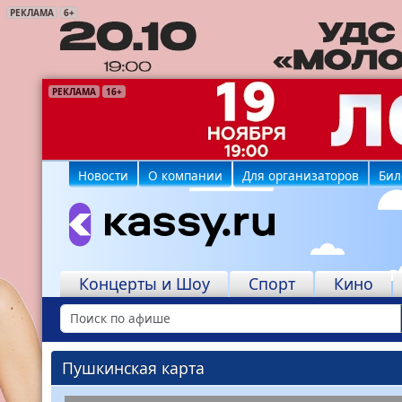
РЕКЛАМА
6+
РЕКЛАМА
РЕКЛАМА
РЕКЛАМА
РЕКЛАМА
РЕКЛАМА
РЕКЛАМА
16+
6+
16+
12+
6+
6+
Новости
О компании
Для организаторов
Бил
Концерты и Шоу
Спорт
Кино
Пушкинская карта