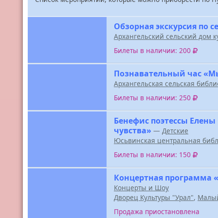
Обзорная экскурсия по с
Архангельский сельский дом к
Билеты в наличии: 200
Познавательный час «М
Архангельская сельская библи
Билеты в наличии: 250
Бенефис поэтессы Елены
чувства»
—
Детские
Юсьвинская центральная библ
Билеты в наличии: 150
Концертная программа «
Концерты и Шоу
Дворец Культуры "Урал"
,
Малый
Продажа приостановлена