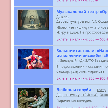
Билеты в наличии: 100
Музыкальный театр «Ор
Детские
Дворец культуры им. А.Г. Солд
«Включите тишину» — это новы
Искру в душе. Не про хороводы
Билеты в наличии: 500 — 600
Большие гастроли: «Нар
исполнении ансамбля «
п. Звездный, «ДК ЗАТО Звёздн
В представлении – сказания, о
башкир, удмуртов, марийцев
Билеты в наличии: 800 — 900
Любовь и голуби
—
Театр
Дворец культуры "Искра"
,
Осно
Лирическая комедия.
Билеты в наличии: 1 100 — 2 