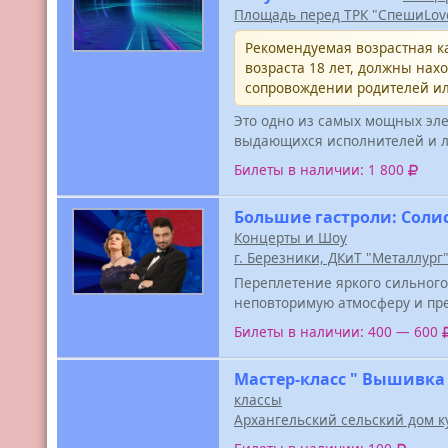
Площадь перед ТРК "СпешиLov
Рекомендуемая возрастная ка
возраста 18 лет, должны нах
сопровождении родителей ил
Это одно из самых мощных эле
выдающихся исполнителей и л
Билеты в наличии: 1 800
Большие гастроли: Соли
Концерты и Шоу
г. Березники, ДКиТ "Металлург
Переплетение яркого сильног
неповторимую атмосферу и пре
Билеты в наличии: 400 — 600
Мастер-класс " Вышивка
классы
Архангельский сельский дом к