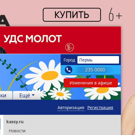
Город
Пермь
235 0000
Изменения в афише
лки
Ещё
Авторизация
Регистрация
kassy.ru
Новости