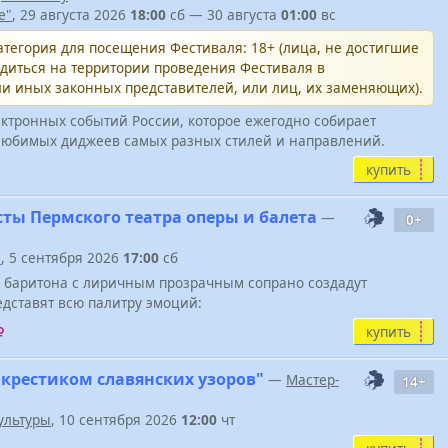
e"
, 29 августа 2026
18:00
сб — 30 августа
01:00
вс
тегория для посещения Фестиваля: 18+ (лица, не достигшие
одиться на территории проведения Фестиваля в
и иных законных представителей, или лиц, их заменяющих).
ктронных событий России, которое ежегодно собирает
юбимых диджеев самых разных стилей и направлений.
купить
сты Пермского театра оперы и балета
—
0+
"
, 5 сентября 2026
17:00
сб
о баритона с лиричным прозрачным сопрано создадут
дставят всю палитру эмоций:
купить
 крестиком славянских узоров"
—
Мастер-
14+
ультуры
, 10 сентября 2026
12:00
чт