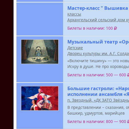
Мастер-класс " Вышивка
классы
Архангельский сельский дом к
Билеты в наличии: 100
Музыкальный театр «Ор
Детские
Дворец культуры им. А.Г. Солд
«Включите тишину» — это новы
Искру в душе. Не про хороводы
Билеты в наличии: 500 — 600
Большие гастроли: «Нар
исполнении ансамбля «
п. Звездный, «ДК ЗАТО Звёздн
В представлении – сказания, о
башкир, удмуртов, марийцев
Билеты в наличии: 800 — 900