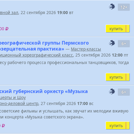
12+
вной зал
, 22 сентября 2026
19:00
вт
купить
600
реографической группы Пермского
6+
Созерцательная практика»
—
Мастер-классы
иционный хореографический класс
, 25 сентября 2026
12:00
пт
весу рабочего процесса профессиональных танцовщиков, тогда
купить
ский губернский оркестр «Музыка
6+
церты и Шоу
урно-деловой центр
, 27 сентября 2026
17:00
вс
советские фильмы и услышать, как звучат их мелодии вживую
ели концерта «Музыка советского экрана».
купить
0