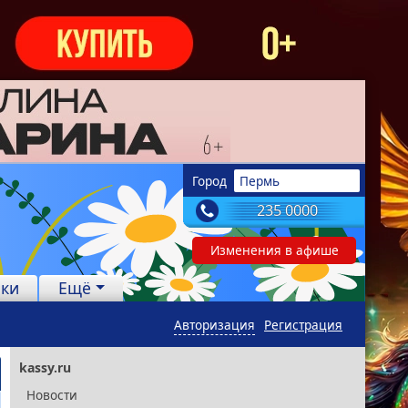
Город
Пермь
235 0000
Изменения в афише
лки
Ещё
Авторизация
Регистрация
kassy.ru
Новости