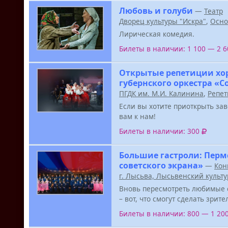
Любовь и голуби
—
Театр
Дворец культуры "Искра"
,
Осно
Лирическая комедия.
Билеты в наличии: 1 100 — 2 
Открытые репетиции хо
губернского оркестра «
ПГДК им. М.И. Калинина
,
Репет
Если вы хотите приоткрыть за
вам к нам!
Билеты в наличии: 300
Большие гастроли: Перм
советского экрана»
—
Кон
г. Лысьва, Лысьвенский культ
Вновь пересмотреть любимые 
– вот, что смогут сделать зрит
Билеты в наличии: 800 — 1 20