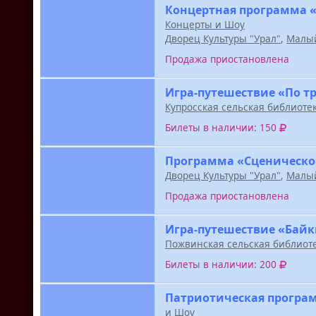
Концертная программа «
Концерты и Шоу
Дворец Культуры "Урал"
,
Малый
Продажа приостановлена
Игра-путешествие «По т
Купросская сельская библиоте
Билеты в наличии: 150
Программа «Сценическо
Дворец Культуры "Урал"
,
Малый
Продажа приостановлена
Игра-путешествие «Байк
Пожвинская сельская библиот
Билеты в наличии: 200
Патриотическая програм
и Шоу