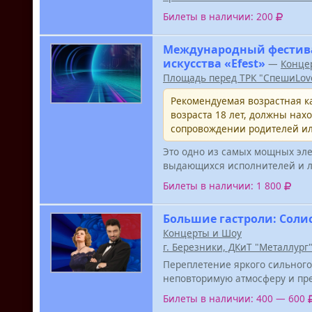
Билеты в наличии: 200
Международный фестива
искусства «Efest»
—
Конце
Площадь перед ТРК "СпешиLov
Рекомендуемая возрастная ка
возраста 18 лет, должны нах
сопровождении родителей ил
Это одно из самых мощных эле
выдающихся исполнителей и л
Билеты в наличии: 1 800
Большие гастроли: Соли
Концерты и Шоу
г. Березники, ДКиТ "Металлург
Переплетение яркого сильног
неповторимую атмосферу и пре
Билеты в наличии: 400 — 600