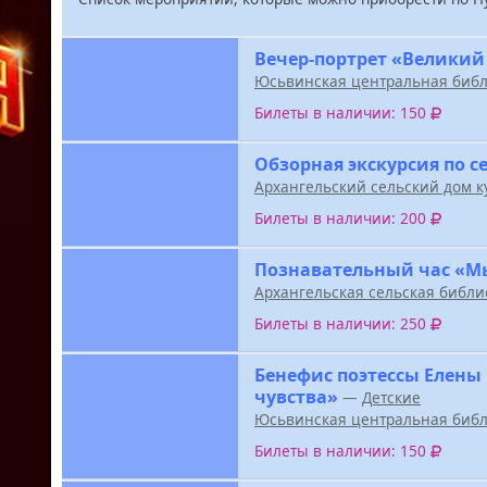
Вечер-портрет «Великий
Юсьвинская центральная библ
Билеты в наличии: 150
Обзорная экскурсия по с
Архангельский сельский дом к
Билеты в наличии: 200
Познавательный час «М
Архангельская сельская библи
Билеты в наличии: 250
Бенефис поэтессы Елены
чувства»
—
Детские
Юсьвинская центральная библ
Билеты в наличии: 150