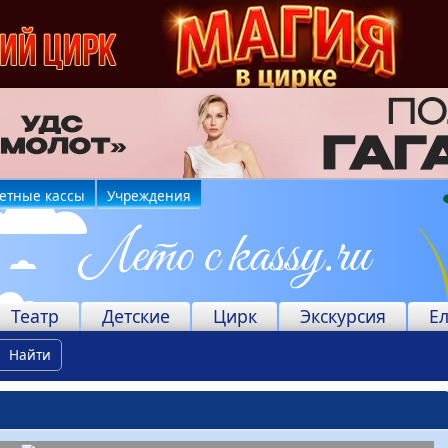
етные кассы
Учреждения
Театр
Детские
Цирк
Экскурсия
Е
Найти