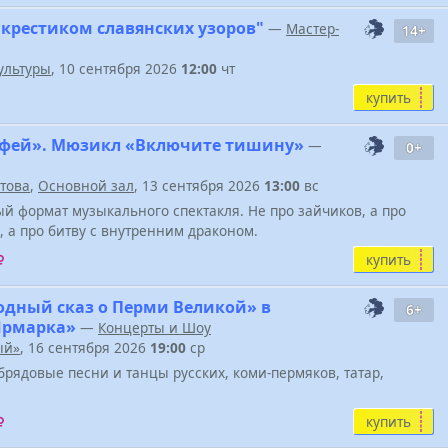
 крестиком славянских узоров"
—
Мастер-
14+
ультуры
, 10 сентября 2026
12:00
чт
купить
фей». Мюзикл «Включите тишину»
—
0+
атова
,
Основной зал
, 13 сентября 2026
13:00
вс
й формат музыкального спектакля. Не про зайчиков, а про
, а про битву с внутренним драконом.
купить
одный сказ о Перми Великой» в
6+
Ярмарка»
—
Концерты и Шоу
ый»
, 16 сентября 2026
19:00
ср
брядовые песни и танцы русских, коми-пермяков, татар,
купить