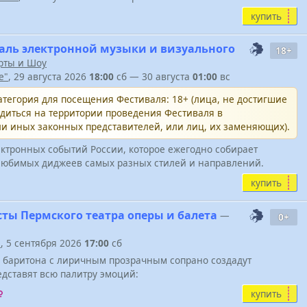
купить
ль электронной музыки и визуального
18+
рты и Шоу
e"
, 29 августа 2026
18:00
сб — 30 августа
01:00
вс
тегория для посещения Фестиваля: 18+ (лица, не достигшие
одиться на территории проведения Фестиваля в
и иных законных представителей, или лиц, их заменяющих).
ктронных событий России, которое ежегодно собирает
юбимых диджеев самых разных стилей и направлений.
купить
сты Пермского театра оперы и балета
—
0+
"
, 5 сентября 2026
17:00
сб
о баритона с лиричным прозрачным сопрано создадут
дставят всю палитру эмоций:
купить