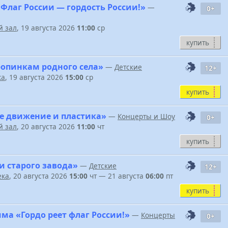
Флаг России — гордость России!»
—
0+
 зал
, 19 августа 2026
11:00
ср
купить
ропинкам родного села»
—
Детские
12+
ка
, 19 августа 2026
15:00
ср
купить
е движение и пластика»
—
Концерты и Шоу
0+
 зал
, 20 августа 2026
11:00
чт
купить
и старого завода»
—
Детские
12+
ека
, 20 августа 2026
15:00
чт — 21 августа
06:00
пт
купить
ма «Гордо реет флаг России!»
—
Концерты
0+