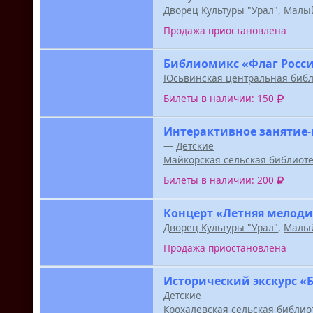
Дворец Культуры "Урал"
,
Малый
Продажа приостановлена
Библиомикс «Флаг Росси
Юсьвинская центральная библ
Билеты в наличии: 150
Интерактивное занятие-
—
Детские
Майкорская сельская библиот
Билеты в наличии: 200
Концерт «Летняя мелоди
Дворец Культуры "Урал"
,
Малый
Продажа приостановлена
Исторический экскурс «
Детские
Крохалевская сельская библио