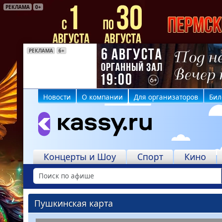
РЕКЛАМА
0+
РЕКЛАМА
РЕКЛАМА
РЕКЛАМА
РЕКЛАМА
РЕКЛАМА
РЕКЛАМА
РЕКЛАМА
6+
16+
6+
12+
6+
16+
6+
Новости
О компании
Для организаторов
Бил
Концерты и Шоу
Спорт
Кино
Пушкинская карта