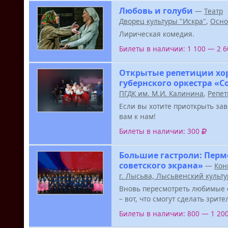
Любовь и голуби
—
Театр
Дворец культуры "Искра"
,
Осно
Лирическая комедия.
Билеты в наличии: 1 100 — 2 
Открытые репетиции хо
губернского оркестра «
ПГДК им. М.И. Калинина
,
Репет
Если вы хотите приоткрыть за
вам к нам!
Билеты в наличии: 300
Большие гастроли: Перм
советского экрана»
—
Кон
г. Лысьва, Лысьвенский культ
Вновь пересмотреть любимые 
– вот, что смогут сделать зрит
Билеты в наличии: 800 — 1 20