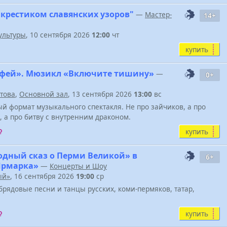
 крестиком славянских узоров"
—
Мастер-
14+
ультуры
, 10 сентября 2026
12:00
чт
купить
фей». Мюзикл «Включите тишину»
—
0+
атова
,
Основной зал
, 13 сентября 2026
13:00
вс
й формат музыкального спектакля. Не про зайчиков, а про
, а про битву с внутренним драконом.
купить
одный сказ о Перми Великой» в
6+
Ярмарка»
—
Концерты и Шоу
ый»
, 16 сентября 2026
19:00
ср
брядовые песни и танцы русских, коми-пермяков, татар,
купить