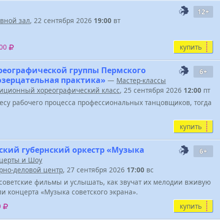
12+
вной зал
, 22 сентября 2026
19:00
вт
купить
600
реографической группы Пермского
6+
Созерцательная практика»
—
Мастер-классы
иционный хореографический класс
, 25 сентября 2026
12:00
пт
весу рабочего процесса профессиональных танцовщиков, тогда
купить
ский губернский оркестр «Музыка
6+
церты и Шоу
урно-деловой центр
, 27 сентября 2026
17:00
вс
советские фильмы и услышать, как звучат их мелодии вживую
ели концерта «Музыка советского экрана».
купить
0