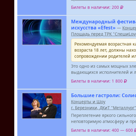
Билеты в наличии: 200
Международный фестива
искусства «Efest»
—
Конце
Площадь перед ТРК "СпешиLov
Рекомендуемая возрастная ка
возраста 18 лет, должны нах
сопровождении родителей ил
Это одно из самых мощных эле
выдающихся исполнителей и л
Билеты в наличии: 1 800
Большие гастроли: Соли
Концерты и Шоу
г. Березники, ДКиТ "Металлург
Переплетение яркого сильног
неповторимую атмосферу и пре
Билеты в наличии: 400 — 600