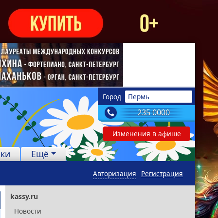
Город
Пермь
235 0000
Изменения в афише
лки
Ещё
Авторизация
Регистрация
kassy.ru
Новости