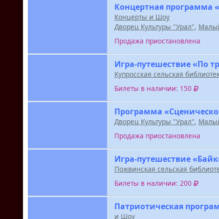
Концертная программа «
Концерты и Шоу
Дворец Культуры "Урал"
,
Малый
Продажа приостановлена
Игра-путешествие «По т
Купросская сельская библиоте
Билеты в наличии: 150
Программа «Сценическо
Дворец Культуры "Урал"
,
Малый
Продажа приостановлена
Игра-путешествие «Байк
Пожвинская сельская библиот
Билеты в наличии: 200
Патриотическая програм
и Шоу