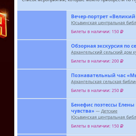
Вечер-портрет «Великий
Юсьвинская центральная библ
Билеты в наличии: 150
Обзорная экскурсия по с
Архангельский сельский дом к
Билеты в наличии: 200
Познавательный час «М
Архангельская сельская библи
Билеты в наличии: 250
Бенефис поэтессы Елены
чувства»
—
Детские
Юсьвинская центральная библ
Билеты в наличии: 150