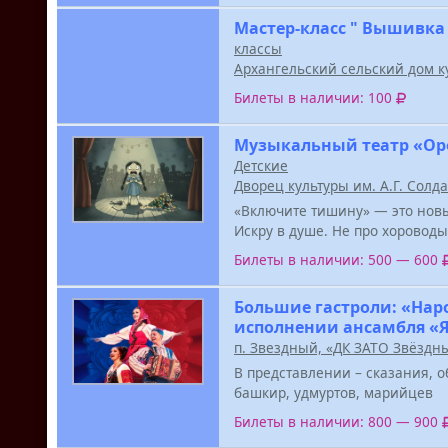
Мастер-класс " Вышивка
классы
Архангельский сельский дом к
Билеты в наличии: 100
Музыкальный театр «Ор
Детские
Дворец культуры им. А.Г. Солд
«Включите тишину» — это новы
Искру в душе. Не про хороводы
Билеты в наличии: 500 — 600
Большие гастроли: «Нар
исполнении ансамбля «
п. Звездный, «ДК ЗАТО Звёздн
В представлении – сказания, о
башкир, удмуртов, марийцев
Билеты в наличии: 800 — 900