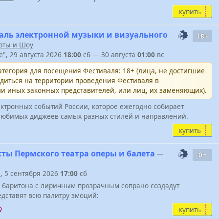
купить
ль электронной музыки и визуального
18+
рты и Шоу
e"
, 29 августа 2026
18:00
сб — 30 августа
01:00
вс
тегория для посещения Фестиваля: 18+ (лица, не достигшие
одиться на территории проведения Фестиваля в
и иных законных представителей, или лиц, их заменяющих).
ктронных событий России, которое ежегодно собирает
юбимых диджеев самых разных стилей и направлений.
купить
сты Пермского театра оперы и балета
—
0+
"
, 5 сентября 2026
17:00
сб
о баритона с лиричным прозрачным сопрано создадут
дставят всю палитру эмоций:
купить