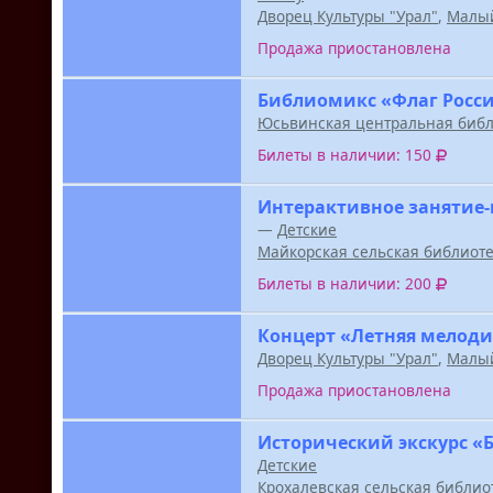
Дворец Культуры "Урал"
,
Малый
Продажа приостановлена
Библиомикс «Флаг Росси
Юсьвинская центральная библ
Билеты в наличии: 150
Интерактивное занятие-
—
Детские
Майкорская сельская библиот
Билеты в наличии: 200
Концерт «Летняя мелоди
Дворец Культуры "Урал"
,
Малый
Продажа приостановлена
Исторический экскурс «
Детские
Крохалевская сельская библио