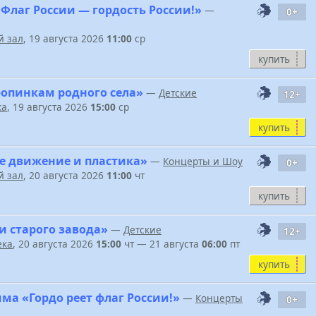
Флаг России — гордость России!»
—
0+
 зал
, 19 августа 2026
11:00
ср
купить
ропинкам родного села»
—
Детские
12+
ка
, 19 августа 2026
15:00
ср
купить
е движение и пластика»
—
Концерты и Шоу
0+
 зал
, 20 августа 2026
11:00
чт
купить
и старого завода»
—
Детские
12+
ека
, 20 августа 2026
15:00
чт — 21 августа
06:00
пт
купить
ма «Гордо реет флаг России!»
—
Концерты
0+