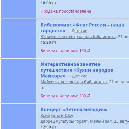
10:00
пт
Продажа приостановлена
Библиомикс «Флаг России – наша
гордость»
—
Детские
Юсьвинская центральная библиотека
, 21 а
15:30
пт
Билеты в наличии: 150
Интерактивное занятие-
путешествие «Кухни народов
Майкора»
—
Детские
Майкорская сельская библиотека
, 21 август
пт
Билеты в наличии: 200
Концерт «Летняя мелодия»
—
Концерты и Шоу
Дворец Культуры "Урал"
,
Малый зал
, 25 авг
12:00
вт