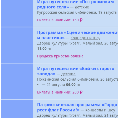
Игра-путешествие «По тропинкам
родного села»
—
Детские
Купросская сельская библиотека
, 19 август
Билеты в наличии: 150
Программа «Сценическое движени
и пластика»
—
Концерты и Шоу
Дворец Культуры "Урал"
,
Малый зал
, 20 авг
11:00
чт
Продажа приостановлена
Игра-путешествие «Байки старого
завода»
—
Детские
Пожвинская сельская библиотека
, 20 авгус
чт — 21 августа
06:00
пт
Билеты в наличии: 200
Патриотическая программа «Гордо
реет флаг России!»
—
Концерты и Шоу
Дворец Культуры "Урал"
,
Малый зал
, 21 авг