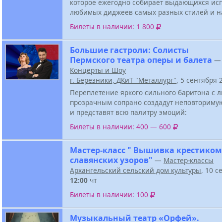
которое ежегодно собирает выдающихся ис
любимых диджеев самых разных стилей и н
Билеты в наличии: 1 800
Большие гастроли: Солисты
Пермского театра оперы и балета
—
Концерты и Шоу
г. Березники, ДКиТ "Металлург"
, 5 сентября
Переплетение яркого сильного баритона с
прозрачным сопрано создадут неповториму
и представят всю палитру эмоций:
Билеты в наличии: 400 — 600
Мастер-класс " Вышивка крестиком
славянских узоров"
—
Мастер-классы
Архангельский сельский дом культуры
, 10 с
12:00
чт
Билеты в наличии: 100
Музыкальный театр «Орфей».