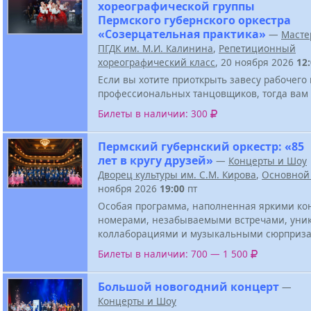
хореографической группы
Пермского губернского оркестра
«Созерцательная практика»
—
Масте
ПГДК им. М.И. Калинина
,
Репетиционный
хореографический класс
, 20 ноября 2026
12
Если вы хотите приоткрыть завесу рабочего
профессиональных танцовщиков, тогда вам 
Билеты в наличии: 300
Пермский губернский оркестр: «85
лет в кругу друзей»
—
Концерты и Шоу
Дворец культуры им. С.М. Кирова
,
Основной
ноября 2026
19:00
пт
Особая программа, наполненная яркими к
номерами, незабываемыми встречами, ун
коллаборациями и музыкальными сюрприза
Билеты в наличии: 700 — 1 500
Большой новогодний концерт
—
Концерты и Шоу