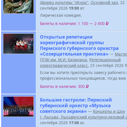
Дворец культуры "Искра"
,
Основной зал
, 22
сентября 2026
19:00
вт
Лирическая комедия.
Билеты в наличии: 1 100 — 2 600
Открытые репетиции
хореографической группы
Пермского губернского оркестра
«Созерцательная практика»
—
Масте
ПГДК им. М.И. Калинина
,
Репетиционный
хореографический класс
, 25 сентября 2026
1
Если вы хотите приоткрыть завесу рабочего
профессиональных танцовщиков, тогда вам 
Билеты в наличии: 300
Большие гастроли: Пермский
губернский оркестр «Музыка
советского экрана»
—
Концерты и Шоу
г. Лысьва, Лысьвенский культурно-деловой 
сентября 2026
17:00
вс