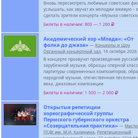
Вновь пересмотреть любимые советские фи
услышать, как звучат их мелодии вживую – в
сделать зрители концерта «Музыка советско
Билеты в наличии: 800 — 1 200
Академический хор «Млада»: «От
фолка до джаза»
—
Концерты и Шоу
Органный концертный зал
, 16 октября 2026
В концерте прозвучат произведения русской
зарубежной музыки, образцы оперной класс
партитуры современных композиторов, обра
народной музыки, отечественная песенная 
века, джазовые композиции
Билеты в наличии: 1 500 — 2 000
Открытые репетиции
хореографической группы
Пермского губернского оркестра
«Созерцательная практика»
—
Масте
ПГДК им. М.И. Калинина
,
Репетиционный