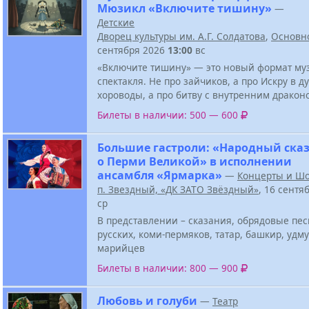
Мюзикл «Включите тишину»
—
Детские
Дворец культуры им. А.Г. Солдатова
,
Основн
сентября 2026
13:00
вс
«Включите тишину» — это новый формат му
спектакля. Не про зайчиков, а про Искру в д
хороводы, а про битву с внутренним дракон
Билеты в наличии: 500 — 600
Большие гастроли: «Народный ска
о Перми Великой» в исполнении
ансамбля «Ярмарка»
—
Концерты и Ш
п. Звездный, «ДК ЗАТО Звёздный»
, 16 сентя
ср
В представлении – сказания, обрядовые пе
русских, коми-пермяков, татар, башкир, удму
марийцев
Билеты в наличии: 800 — 900
Любовь и голуби
—
Театр