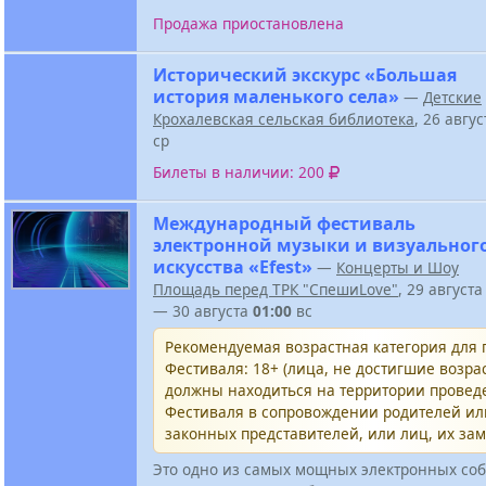
Продажа приостановлена
Исторический экскурс «Большая
история маленького села»
—
Детские
Крохалевская сельская библиотека
, 26 авгу
ср
Билеты в наличии: 200
Международный фестиваль
электронной музыки и визуальног
искусства «Efest»
—
Концерты и Шоу
Площадь перед ТРК "СпешиLove"
, 29 август
— 30 августа
01:00
вс
Рекомендуемая возрастная категория для
Фестиваля: 18+ (лица, не достигшие возрас
должны находиться на территории провед
Фестиваля в сопровождении родителей и
законных представителей, или лиц, их за
Это одно из самых мощных электронных соб