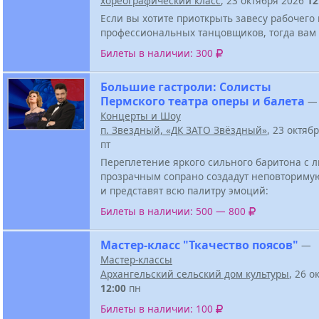
хореографический класс
, 23 октября 2026
12
Если вы хотите приоткрыть завесу рабочего
профессиональных танцовщиков, тогда вам 
Билеты в наличии: 300
Большие гастроли: Солисты
Пермского театра оперы и балета
—
Концерты и Шоу
п. Звездный, «ДК ЗАТО Звёздный»
, 23 октяб
пт
Переплетение яркого сильного баритона с
прозрачным сопрано создадут неповториму
и представят всю палитру эмоций:
Билеты в наличии: 500 — 800
Мастер-класс "Ткачество поясов"
—
Мастер-классы
Архангельский сельский дом культуры
, 26 о
12:00
пн
Билеты в наличии: 100