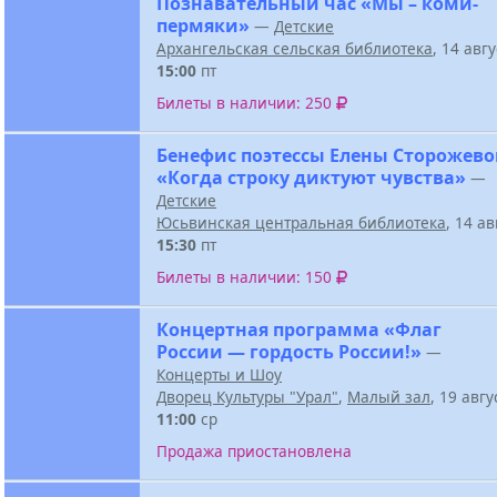
Познавательный час «Мы – коми-
пермяки»
—
Детские
Архангельская сельская библиотека
, 14 авг
15:00
пт
Билеты в наличии: 250
Бенефис поэтессы Елены Сторожев
«Когда строку диктуют чувства»
—
Детские
Юсьвинская центральная библиотека
, 14 а
15:30
пт
Билеты в наличии: 150
Концертная программа «Флаг
России — гордость России!»
—
Концерты и Шоу
Дворец Культуры "Урал"
,
Малый зал
, 19 авг
11:00
ср
Продажа приостановлена