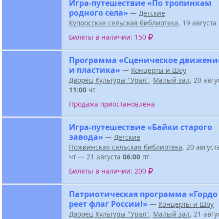
Игра-путешествие «По тропинкам
родного села»
—
Детские
Купросская сельская библиотека
, 19 август
Билеты в наличии: 150
Программа «Сценическое движени
и пластика»
—
Концерты и Шоу
Дворец Культуры "Урал"
,
Малый зал
, 20 авг
11:00
чт
Продажа приостановлена
Игра-путешествие «Байки старого
завода»
—
Детские
Пожвинская сельская библиотека
, 20 авгус
чт — 21 августа
06:00
пт
Билеты в наличии: 200
Патриотическая программа «Гордо
реет флаг России!»
—
Концерты и Шоу
Дворец Культуры "Урал"
,
Малый зал
, 21 авг