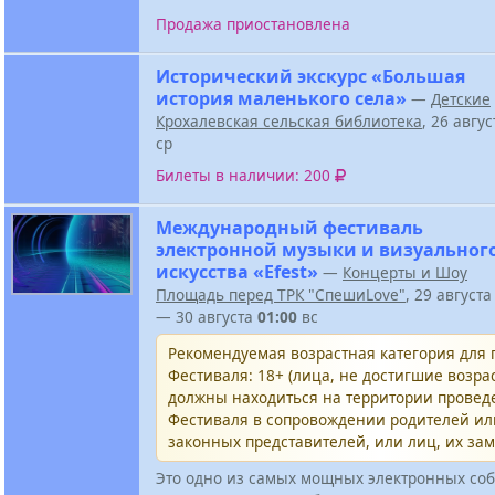
Продажа приостановлена
Исторический экскурс «Большая
история маленького села»
—
Детские
Крохалевская сельская библиотека
, 26 авгу
ср
Билеты в наличии: 200
Международный фестиваль
электронной музыки и визуальног
искусства «Efest»
—
Концерты и Шоу
Площадь перед ТРК "СпешиLove"
, 29 август
— 30 августа
01:00
вс
Рекомендуемая возрастная категория для
Фестиваля: 18+ (лица, не достигшие возрас
должны находиться на территории провед
Фестиваля в сопровождении родителей и
законных представителей, или лиц, их за
Это одно из самых мощных электронных соб