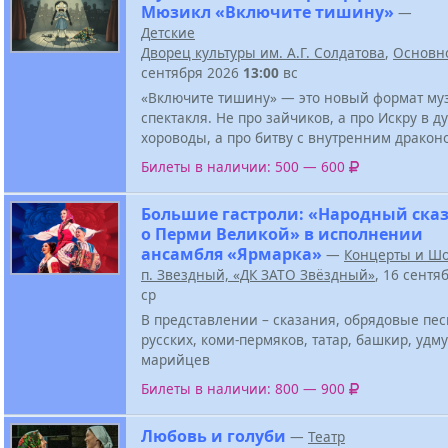
Мюзикл «Включите тишину»
—
Детские
Дворец культуры им. А.Г. Солдатова
,
Основн
сентября 2026
13:00
вс
«Включите тишину» — это новый формат му
спектакля. Не про зайчиков, а про Искру в д
хороводы, а про битву с внутренним дракон
Билеты в наличии: 500 — 600
Большие гастроли: «Народный ска
о Перми Великой» в исполнении
ансамбля «Ярмарка»
—
Концерты и Ш
п. Звездный, «ДК ЗАТО Звёздный»
, 16 сентя
ср
В представлении – сказания, обрядовые пе
русских, коми-пермяков, татар, башкир, удму
марийцев
Билеты в наличии: 800 — 900
Любовь и голуби
—
Театр