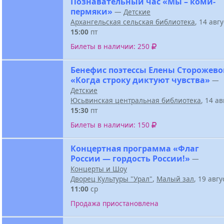
Познавательный час «Мы – коми-
пермяки»
—
Детские
Архангельская сельская библиотека
, 14 авг
15:00
пт
Билеты в наличии: 250
Бенефис поэтессы Елены Сторожев
«Когда строку диктуют чувства»
—
Детские
Юсьвинская центральная библиотека
, 14 а
15:30
пт
Билеты в наличии: 150
Концертная программа «Флаг
России — гордость России!»
—
Концерты и Шоу
Дворец Культуры "Урал"
,
Малый зал
, 19 авг
11:00
ср
Продажа приостановлена