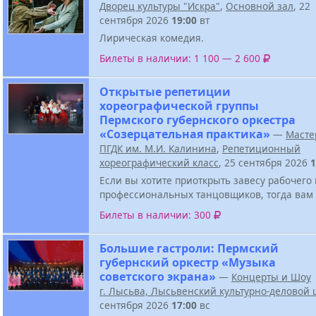
Дворец культуры "Искра"
,
Основной зал
, 22
сентября 2026
19:00
вт
Лирическая комедия.
Билеты в наличии: 1 100 — 2 600
Открытые репетиции
хореографической группы
Пермского губернского оркестра
«Созерцательная практика»
—
Масте
ПГДК им. М.И. Калинина
,
Репетиционный
хореографический класс
, 25 сентября 2026
1
Если вы хотите приоткрыть завесу рабочего
профессиональных танцовщиков, тогда вам 
Билеты в наличии: 300
Большие гастроли: Пермский
губернский оркестр «Музыка
советского экрана»
—
Концерты и Шоу
г. Лысьва, Лысьвенский культурно-деловой 
сентября 2026
17:00
вс