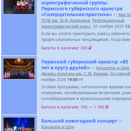
хореографической группы
Пермского губернского оркестра
«Созерцательная практика»
—
Масте
ПГДК им. М.И. Калинина
,
Репетиционный
хореографический класс
, 20 ноября 2026
12
Если вы хотите приоткрыть завесу рабочего
профессиональных танцовщиков, тогда вам 
Билеты в наличии: 300
Пермский губернский оркестр: «85
лет в кругу друзей»
—
Концерты и Шоу
Дворец культуры им. С.М. Кирова
,
Основной
ноября 2026
19:00
пт
Особая программа, наполненная яркими к
номерами, незабываемыми встречами, ун
коллаборациями и музыкальными сюрприза
Билеты в наличии: 700 — 1 500
Большой новогодний концерт
—
Концерты и Шоу