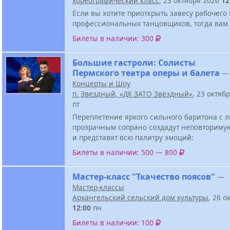
хореографический класс
, 23 октября 2026
12
Если вы хотите приоткрыть завесу рабочего
профессиональных танцовщиков, тогда вам 
Билеты в наличии: 300
Большие гастроли: Солисты
Пермского театра оперы и балета
—
Концерты и Шоу
п. Звездный, «ДК ЗАТО Звёздный»
, 23 октяб
пт
Переплетение яркого сильного баритона с
прозрачным сопрано создадут неповториму
и представят всю палитру эмоций:
Билеты в наличии: 500 — 800
Мастер-класс "Ткачество поясов"
—
Мастер-классы
Архангельский сельский дом культуры
, 26 о
12:00
пн
Билеты в наличии: 100