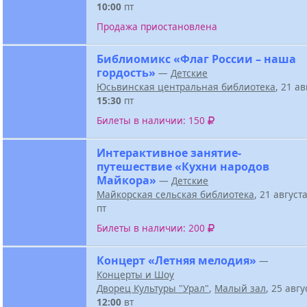
10:00
пт
Продажа приостановлена
Библиомикс «Флаг России – наша
гордость»
—
Детские
Юсьвинская центральная библиотека
, 21 а
15:30
пт
Билеты в наличии: 150
Интерактивное занятие-
путешествие «Кухни народов
Майкора»
—
Детские
Майкорская сельская библиотека
, 21 август
пт
Билеты в наличии: 200
Концерт «Летняя мелодия»
—
Концерты и Шоу
Дворец Культуры "Урал"
,
Малый зал
, 25 авг
12:00
вт