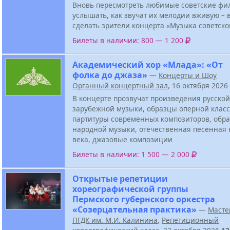
Вновь пересмотреть любимые советские фи
услышать, как звучат их мелодии вживую – в
сделать зрители концерта «Музыка советско
Билеты в наличии: 800 — 1 200
Академический хор «Млада»: «От
фолка до джаза»
—
Концерты и Шоу
Органный концертный зал
, 16 октября 2026
В концерте прозвучат произведения русской
зарубежной музыки, образцы оперной класс
партитуры современных композиторов, обра
народной музыки, отечественная песенная 
века, джазовые композиции
Билеты в наличии: 1 500 — 2 000
Открытые репетиции
хореографической группы
Пермского губернского оркестра
«Созерцательная практика»
—
Масте
ПГДК им. М.И. Калинина
,
Репетиционный