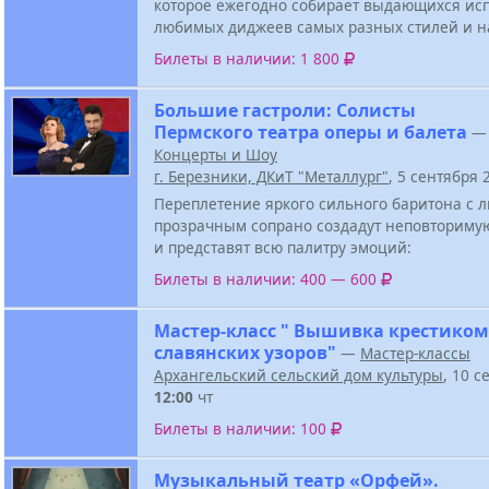
которое ежегодно собирает выдающихся ис
любимых диджеев самых разных стилей и н
Билеты в наличии: 1 800
Большие гастроли: Солисты
Пермского театра оперы и балета
—
Концерты и Шоу
г. Березники, ДКиТ "Металлург"
, 5 сентября
Переплетение яркого сильного баритона с
прозрачным сопрано создадут неповториму
и представят всю палитру эмоций:
Билеты в наличии: 400 — 600
Мастер-класс " Вышивка крестиком
славянских узоров"
—
Мастер-классы
Архангельский сельский дом культуры
, 10 с
12:00
чт
Билеты в наличии: 100
Музыкальный театр «Орфей».