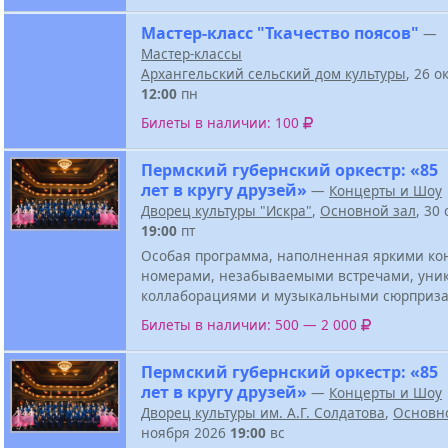
Мастер-класс "Ткачество поясов"
—
Мастер-классы
Архангельский сельский дом культуры
, 26 о
12:00
пн
Билеты в наличии: 100
Пермский губернский оркестр: «85
лет в кругу друзей»
—
Концерты и Шоу
Дворец культуры "Искра"
,
Основной зал
, 30
19:00
пт
Особая программа, наполненная яркими к
номерами, незабываемыми встречами, ун
коллаборациями и музыкальными сюрприза
Билеты в наличии: 500 — 2 000
Пермский губернский оркестр: «85
лет в кругу друзей»
—
Концерты и Шоу
Дворец культуры им. А.Г. Солдатова
,
Основн
ноября 2026
19:00
вс