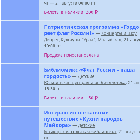
чт — 21 августа
06:00
пт
Билеты в наличии: 200
Патриотическая программа «Гордо
реет флаг России!»
—
Концерты и Шоу
Дворец Культуры "Урал"
,
Малый зал
, 21 авг
10:00
пт
Продажа приостановлена
Библиомикс «Флаг России – наша
гордость»
—
Детские
Юсьвинская центральная библиотека
, 21 а
15:30
пт
Билеты в наличии: 150
Интерактивное занятие-
путешествие «Кухни народов
Майкора»
—
Детские
Майкорская сельская библиотека
, 21 август
пт