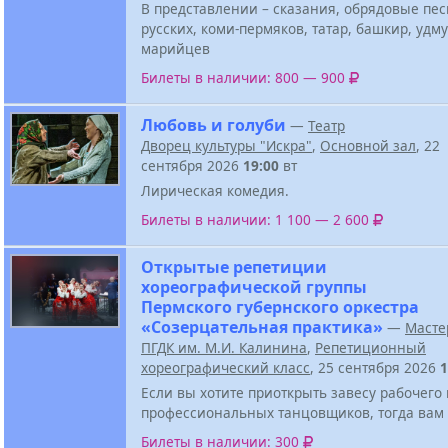
В представлении – сказания, обрядовые пе
русских, коми-пермяков, татар, башкир, удму
марийцев
Билеты в наличии: 800 — 900
Любовь и голуби
—
Театр
Дворец культуры "Искра"
,
Основной зал
, 22
сентября 2026
19:00
вт
Лирическая комедия.
Билеты в наличии: 1 100 — 2 600
Открытые репетиции
хореографической группы
Пермского губернского оркестра
«Созерцательная практика»
—
Масте
ПГДК им. М.И. Калинина
,
Репетиционный
хореографический класс
, 25 сентября 2026
1
Если вы хотите приоткрыть завесу рабочего
профессиональных танцовщиков, тогда вам 
Билеты в наличии: 300