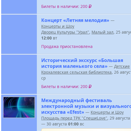
Билеты в наличии: 200
Концерт «Летняя мелодия»
—
Концерты и Шоу
Дворец Культуры "Урал"
,
Малый зал
, 25 авг
12:00
вт
Продажа приостановлена
Исторический экскурс «Большая
история маленького села»
—
Детские
Крохалевская сельская библиотека
, 26 авгу
ср
Билеты в наличии: 200
Международный фестиваль
электронной музыки и визуальног
искусства «Efest»
—
Концерты и Шоу
Площадь перед ТРК "СпешиLove"
, 29 август
— 30 августа
01:00
вс