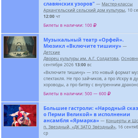
славянских узоров"
—
Мастер-классы
Архангельский сельский дом культуры
, 10 с
12:00
чт
Билеты в наличии: 100
Музыкальный театр «Орфей».
Мюзикл «Включите тишину»
—
Детские
Дворец культуры им. А.Г. Солдатова
,
Основн
сентября 2026
13:00
вс
«Включите тишину» — это новый формат му
спектакля. Не про зайчиков, а про Искру в д
хороводы, а про битву с внутренним дракон
Билеты в наличии: 500 — 600
Большие гастроли: «Народный ска
о Перми Великой» в исполнении
ансамбля «Ярмарка»
—
Концерты и Ш
п. Звездный, «ДК ЗАТО Звёздный»
, 16 сентя
ср