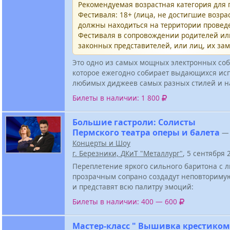
Рекомендуемая возрастная категория для
Фестиваля: 18+ (лица, не достигшие возрас
должны находиться на территории провед
Фестиваля в сопровождении родителей и
законных представителей, или лиц, их за
Это одно из самых мощных электронных соб
которое ежегодно собирает выдающихся ис
любимых диджеев самых разных стилей и н
Билеты в наличии: 1 800
Большие гастроли: Солисты
Пермского театра оперы и балета
—
Концерты и Шоу
г. Березники, ДКиТ "Металлург"
, 5 сентября
Переплетение яркого сильного баритона с
прозрачным сопрано создадут неповториму
и представят всю палитру эмоций:
Билеты в наличии: 400 — 600
Мастер-класс " Вышивка крестиком