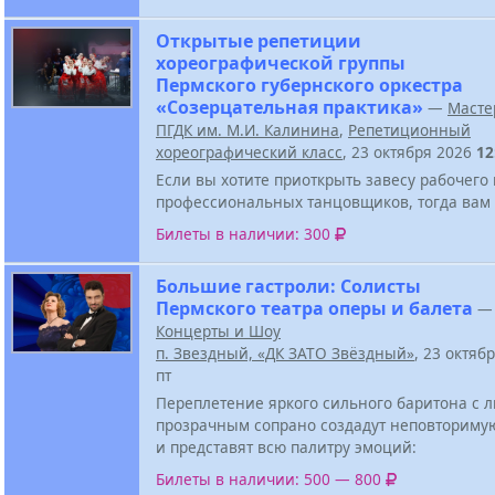
Открытые репетиции
хореографической группы
Пермского губернского оркестра
«Созерцательная практика»
—
Масте
ПГДК им. М.И. Калинина
,
Репетиционный
хореографический класс
, 23 октября 2026
12
Если вы хотите приоткрыть завесу рабочего
профессиональных танцовщиков, тогда вам 
Билеты в наличии: 300
Большие гастроли: Солисты
Пермского театра оперы и балета
—
Концерты и Шоу
п. Звездный, «ДК ЗАТО Звёздный»
, 23 октяб
пт
Переплетение яркого сильного баритона с
прозрачным сопрано создадут неповториму
и представят всю палитру эмоций:
Билеты в наличии: 500 — 800