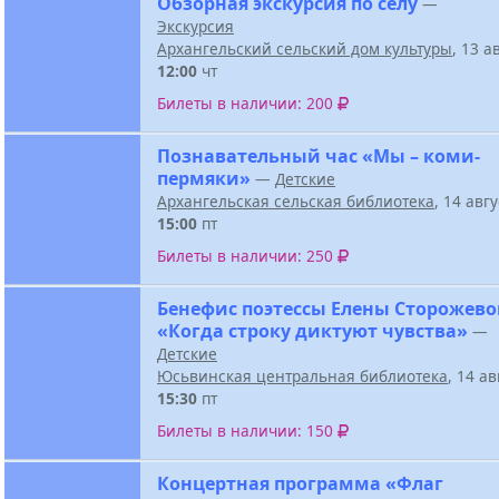
Обзорная экскурсия по селу
—
Экскурсия
Архангельский сельский дом культуры
, 13 а
12:00
чт
Билеты в наличии: 200
Познавательный час «Мы – коми-
пермяки»
—
Детские
Архангельская сельская библиотека
, 14 авг
15:00
пт
Билеты в наличии: 250
Бенефис поэтессы Елены Сторожев
«Когда строку диктуют чувства»
—
Детские
Юсьвинская центральная библиотека
, 14 а
15:30
пт
Билеты в наличии: 150
Концертная программа «Флаг