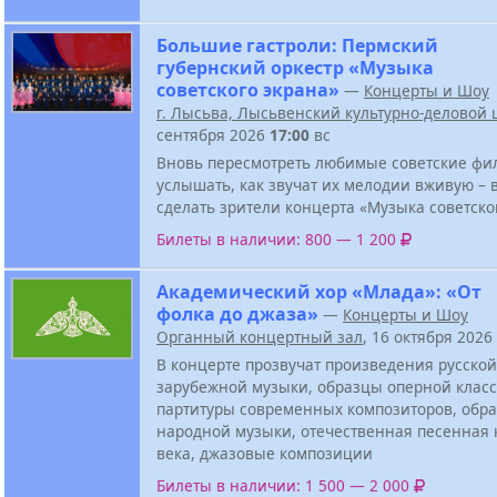
Большие гастроли: Пермский
губернский оркестр «Музыка
советского экрана»
—
Концерты и Шоу
г. Лысьва, Лысьвенский культурно-деловой 
сентября 2026
17:00
вс
Вновь пересмотреть любимые советские фи
услышать, как звучат их мелодии вживую – в
сделать зрители концерта «Музыка советско
Билеты в наличии: 800 — 1 200
Академический хор «Млада»: «От
фолка до джаза»
—
Концерты и Шоу
Органный концертный зал
, 16 октября 2026
В концерте прозвучат произведения русской
зарубежной музыки, образцы оперной класс
партитуры современных композиторов, обра
народной музыки, отечественная песенная 
века, джазовые композиции
Билеты в наличии: 1 500 — 2 000