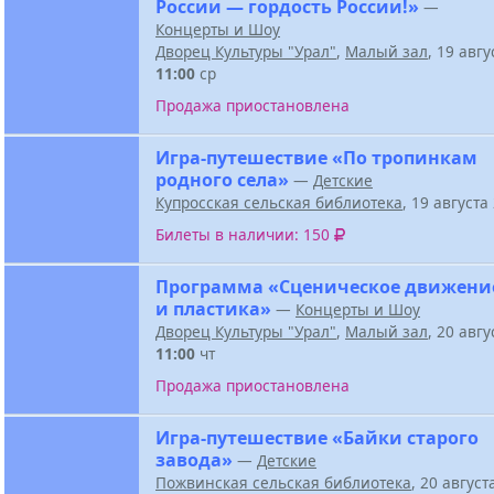
России — гордость России!»
—
Концерты и Шоу
Дворец Культуры "Урал"
,
Малый зал
, 19 авг
11:00
ср
Продажа приостановлена
Игра-путешествие «По тропинкам
родного села»
—
Детские
Купросская сельская библиотека
, 19 август
Билеты в наличии: 150
Программа «Сценическое движени
и пластика»
—
Концерты и Шоу
Дворец Культуры "Урал"
,
Малый зал
, 20 авг
11:00
чт
Продажа приостановлена
Игра-путешествие «Байки старого
завода»
—
Детские
Пожвинская сельская библиотека
, 20 авгус