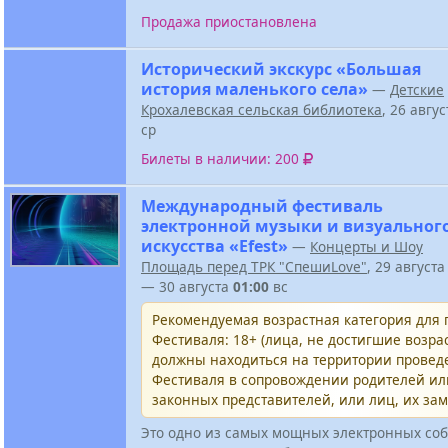
Продажа приостановлена
Исторический экскурс «Большая
история маленького села»
—
Детские
Крохалевская сельская библиотека
, 26 авгу
ср
Билеты в наличии: 200
Международный фестиваль
электронной музыки и визуальног
искусства «Efest»
—
Концерты и Шоу
Площадь перед ТРК "СпешиLove"
, 29 август
— 30 августа
01:00
вс
Рекомендуемая возрастная категория для
Фестиваля: 18+ (лица, не достигшие возрас
должны находиться на территории провед
Фестиваля в сопровождении родителей и
законных представителей, или лиц, их за
Это одно из самых мощных электронных соб