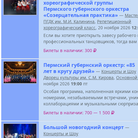
хореографической группы
Пермского губернского оркестра
«Созерцательная практика»
—
Масте
ПГДК им. М.И. Калинина
,
Репетиционный
хореографический класс
, 20 ноября 2026
12
Если вы хотите приоткрыть завесу рабочего
профессиональных танцовщиков, тогда вам 
Билеты в наличии: 300
Пермский губернский оркестр: «85
лет в кругу друзей»
—
Концерты и Шоу
Дворец культуры им. С.М. Кирова
,
Основной
ноября 2026
19:00
пт
Особая программа, наполненная яркими к
номерами, незабываемыми встречами, ун
коллаборациями и музыкальными сюрприза
Билеты в наличии: 700 — 1 500
Большой новогодний концерт
—
Концерты и Шоу