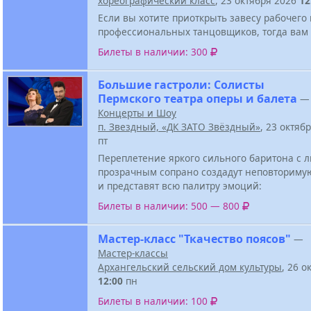
хореографический класс
, 23 октября 2026
12
Если вы хотите приоткрыть завесу рабочего
профессиональных танцовщиков, тогда вам 
Билеты в наличии: 300
Большие гастроли: Солисты
Пермского театра оперы и балета
—
Концерты и Шоу
п. Звездный, «ДК ЗАТО Звёздный»
, 23 октяб
пт
Переплетение яркого сильного баритона с
прозрачным сопрано создадут неповториму
и представят всю палитру эмоций:
Билеты в наличии: 500 — 800
Мастер-класс "Ткачество поясов"
—
Мастер-классы
Архангельский сельский дом культуры
, 26 о
12:00
пн
Билеты в наличии: 100