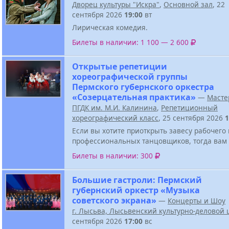
Дворец культуры "Искра"
,
Основной зал
, 22
сентября 2026
19:00
вт
Лирическая комедия.
Билеты в наличии: 1 100 — 2 600
Открытые репетиции
хореографической группы
Пермского губернского оркестра
«Созерцательная практика»
—
Масте
ПГДК им. М.И. Калинина
,
Репетиционный
хореографический класс
, 25 сентября 2026
1
Если вы хотите приоткрыть завесу рабочего
профессиональных танцовщиков, тогда вам 
Билеты в наличии: 300
Большие гастроли: Пермский
губернский оркестр «Музыка
советского экрана»
—
Концерты и Шоу
г. Лысьва, Лысьвенский культурно-деловой 
сентября 2026
17:00
вс