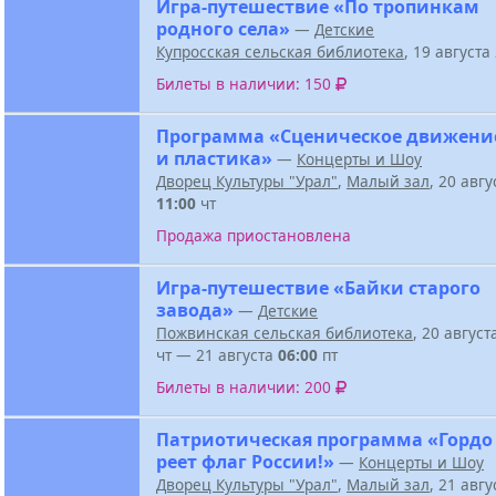
Игра-путешествие «По тропинкам
родного села»
—
Детские
Купросская сельская библиотека
, 19 август
Билеты в наличии: 150
Программа «Сценическое движени
и пластика»
—
Концерты и Шоу
Дворец Культуры "Урал"
,
Малый зал
, 20 авг
11:00
чт
Продажа приостановлена
Игра-путешествие «Байки старого
завода»
—
Детские
Пожвинская сельская библиотека
, 20 авгус
чт — 21 августа
06:00
пт
Билеты в наличии: 200
Патриотическая программа «Гордо
реет флаг России!»
—
Концерты и Шоу
Дворец Культуры "Урал"
,
Малый зал
, 21 авг