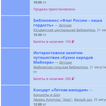
10:00
пт
Продажа приостановлена
Библиомикс «Флаг России – наша
гордость»
—
Детские
Юсьвинская центральная библиотека
, 21 а
15:30
пт
Билеты в наличии: 150
Интерактивное занятие-
путешествие «Кухни народов
Майкора»
—
Детские
Майкорская сельская библиотека
, 21 август
пт
Билеты в наличии: 200
Концерт «Летняя мелодия»
—
Концерты и Шоу
Дворец Культуры "Урал"
,
Малый зал
, 25 авг
12:00
вт