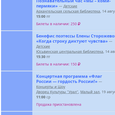
Познавательный час «Мы – коми-
пермяки»
—
Детские
Архангельская сельская библиотека
, 14 авг
15:00
пт
Билеты в наличии: 250
Бенефис поэтессы Елены Сторожев
«Когда строку диктуют чувства»
—
Детские
Юсьвинская центральная библиотека
, 14 а
15:30
пт
Билеты в наличии: 150
Концертная программа «Флаг
России — гордость России!»
—
Концерты и Шоу
Дворец Культуры "Урал"
,
Малый зал
, 19 авг
11:00
ср
Продажа приостановлена