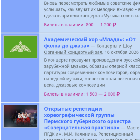
Вновь пересмотреть любимые советские фи
услышать, как звучат их мелодии вживую – в
сделать зрители концерта «Музыка советско
Билеты в наличии: 800 — 1 200
Академический хор «Млада»: «От
фолка до джаза»
—
Концерты и Шоу
Органный концертный зал
, 16 октября 2026
В концерте прозвучат произведения русской
зарубежной музыки, образцы оперной класс
партитуры современных композиторов, обра
народной музыки, отечественная песенная 
века, джазовые композиции
Билеты в наличии: 1 500 — 2 000
Открытые репетиции
хореографической группы
Пермского губернского оркестра
«Созерцательная практика»
—
Масте
ПГДК им. М.И. Калинина
,
Репетиционный