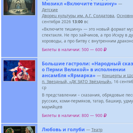
Мюзикл «Включите тишину»
—
Детские
Дворец культуры им. А.Г. Солдатова
,
Основн
сентября 2026
13:00
вс
«Включите тишину» — это новый формат му
спектакля. Не про зайчиков, а про Искру в д
хороводы, а про битву с внутренним дракон
Билеты в наличии: 500 — 600
Большие гастроли: «Народный ска
о Перми Великой» в исполнении
ансамбля «Ярмарка»
—
Концерты и Ш
п. Звездный, «ДК ЗАТО Звёздный»
, 16 сентя
ср
В представлении – сказания, обрядовые пе
русских, коми-пермяков, татар, башкир, удму
марийцев
Билеты в наличии: 800 — 900
Любовь и голуби
—
Театр