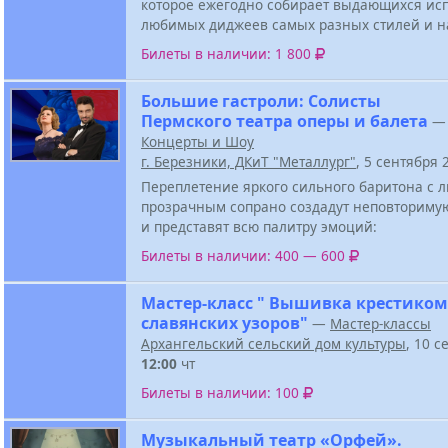
которое ежегодно собирает выдающихся ис
любимых диджеев самых разных стилей и н
Билеты в наличии: 1 800
Большие гастроли: Солисты
Пермского театра оперы и балета
—
Концерты и Шоу
г. Березники, ДКиТ "Металлург"
, 5 сентября
Переплетение яркого сильного баритона с
прозрачным сопрано создадут неповториму
и представят всю палитру эмоций:
Билеты в наличии: 400 — 600
Мастер-класс " Вышивка крестиком
славянских узоров"
—
Мастер-классы
Архангельский сельский дом культуры
, 10 с
12:00
чт
Билеты в наличии: 100
Музыкальный театр «Орфей».