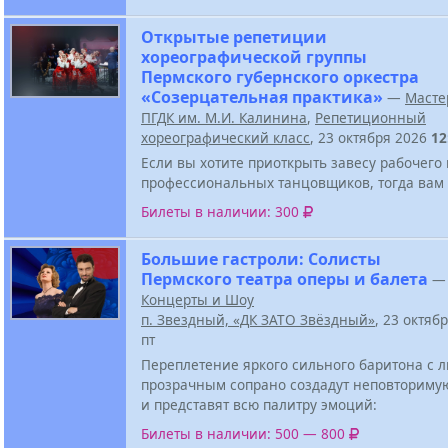
Открытые репетиции
хореографической группы
Пермского губернского оркестра
«Созерцательная практика»
—
Масте
ПГДК им. М.И. Калинина
,
Репетиционный
хореографический класс
, 23 октября 2026
12
Если вы хотите приоткрыть завесу рабочего
профессиональных танцовщиков, тогда вам 
Билеты в наличии: 300
Большие гастроли: Солисты
Пермского театра оперы и балета
—
Концерты и Шоу
п. Звездный, «ДК ЗАТО Звёздный»
, 23 октяб
пт
Переплетение яркого сильного баритона с
прозрачным сопрано создадут неповториму
и представят всю палитру эмоций:
Билеты в наличии: 500 — 800