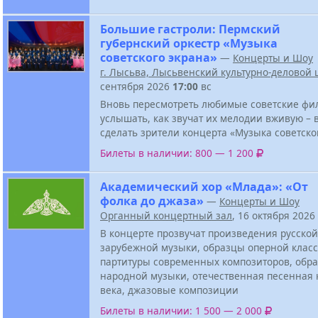
Большие гастроли: Пермский
губернский оркестр «Музыка
советского экрана»
—
Концерты и Шоу
г. Лысьва, Лысьвенский культурно-деловой 
сентября 2026
17:00
вс
Вновь пересмотреть любимые советские фи
услышать, как звучат их мелодии вживую – в
сделать зрители концерта «Музыка советско
Билеты в наличии: 800 — 1 200
Академический хор «Млада»: «От
фолка до джаза»
—
Концерты и Шоу
Органный концертный зал
, 16 октября 2026
В концерте прозвучат произведения русской
зарубежной музыки, образцы оперной класс
партитуры современных композиторов, обра
народной музыки, отечественная песенная 
века, джазовые композиции
Билеты в наличии: 1 500 — 2 000