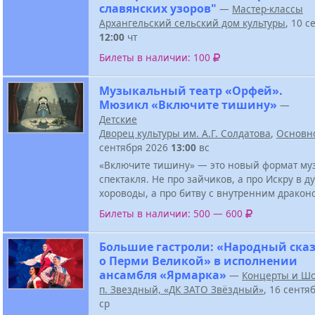
славянских узоров"
—
Мастер-классы
Архангельский сельский дом культуры
, 10 с
12:00
чт
Билеты в наличии: 100
Музыкальный театр «Орфей».
Мюзикл «Включите тишину»
—
Детские
Дворец культуры им. А.Г. Солдатова
,
Основн
сентября 2026
13:00
вс
«Включите тишину» — это новый формат му
спектакля. Не про зайчиков, а про Искру в д
хороводы, а про битву с внутренним дракон
Билеты в наличии: 500 — 600
Большие гастроли: «Народный ска
о Перми Великой» в исполнении
ансамбля «Ярмарка»
—
Концерты и Ш
п. Звездный, «ДК ЗАТО Звёздный»
, 16 сентя
ср