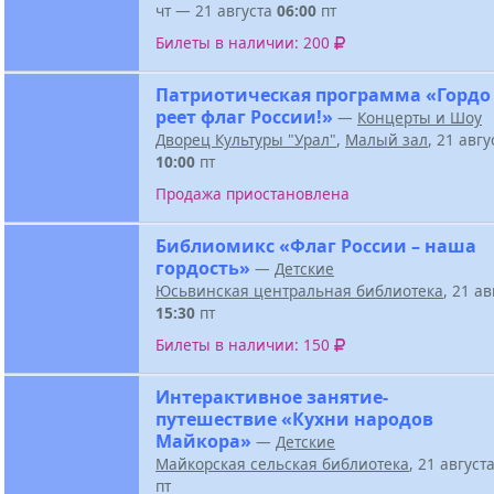
чт — 21 августа
06:00
пт
Билеты в наличии: 200
Патриотическая программа «Гордо
реет флаг России!»
—
Концерты и Шоу
Дворец Культуры "Урал"
,
Малый зал
, 21 авг
10:00
пт
Продажа приостановлена
Библиомикс «Флаг России – наша
гордость»
—
Детские
Юсьвинская центральная библиотека
, 21 а
15:30
пт
Билеты в наличии: 150
Интерактивное занятие-
путешествие «Кухни народов
Майкора»
—
Детские
Майкорская сельская библиотека
, 21 август
пт