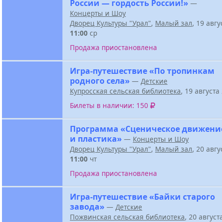
России — гордость России!»
—
Концерты и Шоу
Дворец Культуры "Урал"
,
Малый зал
, 19 авг
11:00
ср
Продажа приостановлена
Игра-путешествие «По тропинкам
родного села»
—
Детские
Купросская сельская библиотека
, 19 август
Билеты в наличии: 150
Программа «Сценическое движени
и пластика»
—
Концерты и Шоу
Дворец Культуры "Урал"
,
Малый зал
, 20 авг
11:00
чт
Продажа приостановлена
Игра-путешествие «Байки старого
завода»
—
Детские
Пожвинская сельская библиотека
, 20 авгус