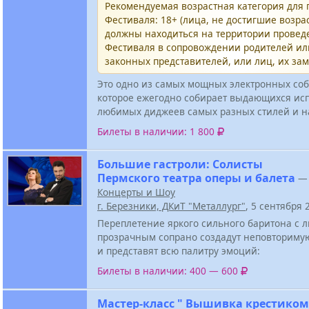
Рекомендуемая возрастная категория для
Фестиваля: 18+ (лица, не достигшие возрас
должны находиться на территории провед
Фестиваля в сопровождении родителей и
законных представителей, или лиц, их за
Это одно из самых мощных электронных соб
которое ежегодно собирает выдающихся ис
любимых диджеев самых разных стилей и н
Билеты в наличии: 1 800
Большие гастроли: Солисты
Пермского театра оперы и балета
—
Концерты и Шоу
г. Березники, ДКиТ "Металлург"
, 5 сентября
Переплетение яркого сильного баритона с
прозрачным сопрано создадут неповториму
и представят всю палитру эмоций:
Билеты в наличии: 400 — 600
Мастер-класс " Вышивка крестиком