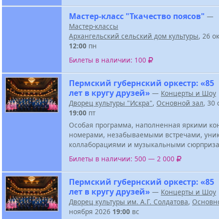
Мастер-класс "Ткачество поясов"
—
Мастер-классы
Архангельский сельский дом культуры
, 26 о
12:00
пн
Билеты в наличии: 100
Пермский губернский оркестр: «85
лет в кругу друзей»
—
Концерты и Шоу
Дворец культуры "Искра"
,
Основной зал
, 30
19:00
пт
Особая программа, наполненная яркими к
номерами, незабываемыми встречами, ун
коллаборациями и музыкальными сюрприза
Билеты в наличии: 500 — 2 000
Пермский губернский оркестр: «85
лет в кругу друзей»
—
Концерты и Шоу
Дворец культуры им. А.Г. Солдатова
,
Основн
ноября 2026
19:00
вс