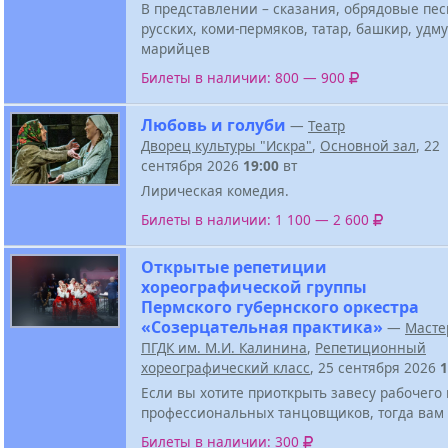
В представлении – сказания, обрядовые пе
русских, коми-пермяков, татар, башкир, удму
марийцев
Билеты в наличии: 800 — 900
Любовь и голуби
—
Театр
Дворец культуры "Искра"
,
Основной зал
, 22
сентября 2026
19:00
вт
Лирическая комедия.
Билеты в наличии: 1 100 — 2 600
Открытые репетиции
хореографической группы
Пермского губернского оркестра
«Созерцательная практика»
—
Масте
ПГДК им. М.И. Калинина
,
Репетиционный
хореографический класс
, 25 сентября 2026
1
Если вы хотите приоткрыть завесу рабочего
профессиональных танцовщиков, тогда вам 
Билеты в наличии: 300