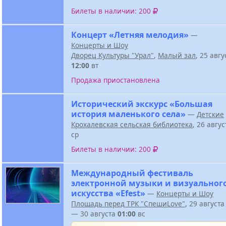
Билеты в наличии: 200
Концерт «Летняя мелодия»
—
Концерты и Шоу
Дворец Культуры "Урал"
,
Малый зал
, 25 авг
12:00
вт
Продажа приостановлена
Исторический экскурс «Большая
история маленького села»
—
Детские
Крохалевская сельская библиотека
, 26 авгу
ср
Билеты в наличии: 200
Международный фестиваль
электронной музыки и визуальног
искусства «Efest»
—
Концерты и Шоу
Площадь перед ТРК "СпешиLove"
, 29 август
— 30 августа
01:00
вс