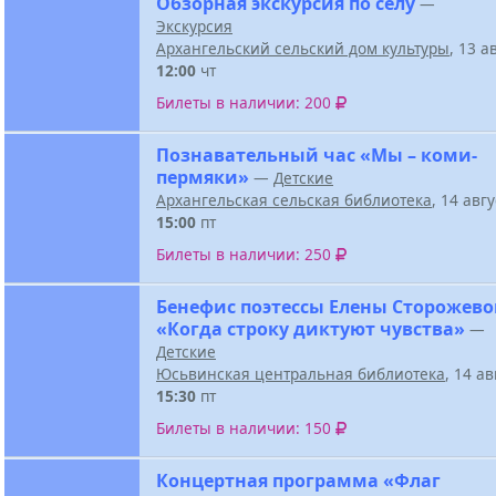
Обзорная экскурсия по селу
—
Экскурсия
Архангельский сельский дом культуры
, 13 а
12:00
чт
Билеты в наличии: 200
Познавательный час «Мы – коми-
пермяки»
—
Детские
Архангельская сельская библиотека
, 14 авг
15:00
пт
Билеты в наличии: 250
Бенефис поэтессы Елены Сторожев
«Когда строку диктуют чувства»
—
Детские
Юсьвинская центральная библиотека
, 14 а
15:30
пт
Билеты в наличии: 150
Концертная программа «Флаг