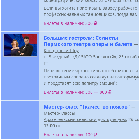
хореографический класс
, 23 октября 2026
12
Если вы хотите приоткрыть завесу рабочего
профессиональных танцовщиков, тогда вам 
Билеты в наличии: 300
Большие гастроли: Солисты
Пермского театра оперы и балета
—
Концерты и Шоу
п. Звездный, «ДК ЗАТО Звёздный»
, 23 октяб
пт
Переплетение яркого сильного баритона с
прозрачным сопрано создадут неповториму
и представят всю палитру эмоций:
Билеты в наличии: 500 — 800
Мастер-класс "Ткачество поясов"
—
Мастер-классы
Архангельский сельский дом культуры
, 26 о
12:00
пн
Билеты в наличии: 100