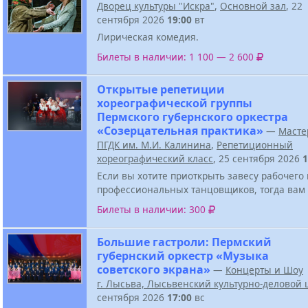
Дворец культуры "Искра"
,
Основной зал
, 22
сентября 2026
19:00
вт
Лирическая комедия.
Билеты в наличии: 1 100 — 2 600
Открытые репетиции
хореографической группы
Пермского губернского оркестра
«Созерцательная практика»
—
Масте
ПГДК им. М.И. Калинина
,
Репетиционный
хореографический класс
, 25 сентября 2026
1
Если вы хотите приоткрыть завесу рабочего
профессиональных танцовщиков, тогда вам 
Билеты в наличии: 300
Большие гастроли: Пермский
губернский оркестр «Музыка
советского экрана»
—
Концерты и Шоу
г. Лысьва, Лысьвенский культурно-деловой 
сентября 2026
17:00
вс