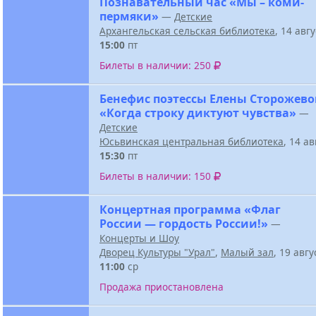
Познавательный час «Мы – коми-
пермяки»
—
Детские
Архангельская сельская библиотека
, 14 авг
15:00
пт
Билеты в наличии: 250
Бенефис поэтессы Елены Сторожев
«Когда строку диктуют чувства»
—
Детские
Юсьвинская центральная библиотека
, 14 а
15:30
пт
Билеты в наличии: 150
Концертная программа «Флаг
России — гордость России!»
—
Концерты и Шоу
Дворец Культуры "Урал"
,
Малый зал
, 19 авг
11:00
ср
Продажа приостановлена