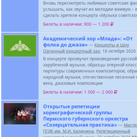
Вновь пересмотреть любимые советские фи
услышать, как звучат их мелодии вживую – в
сделать зрители концерта «Музыка советско
Билеты в наличии: 800 — 1 200
Академический хор «Млада»: «От
фолка до джаза»
—
Концерты и Шоу
Органный концертный зал
, 16 октября 2026
В концерте прозвучат произведения русской
зарубежной музыки, образцы оперной класс
партитуры современных композиторов, обра
народной музыки, отечественная песенная 
века, джазовые композиции
Билеты в наличии: 1 500 — 2 000
Открытые репетиции
хореографической группы
Пермского губернского оркестра
«Созерцательная практика»
—
Масте
ПГДК им. М.И. Калинина
,
Репетиционный