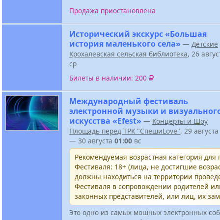
Продажа приостановлена
Исторический экскурс «Большая
история маленького села»
—
Детские
Крохалевская сельская библиотека
, 26 авгу
ср
Билеты в наличии: 200
Международный фестиваль
электронной музыки и визуальног
искусства «Efest»
—
Концерты и Шоу
Площадь перед ТРК "СпешиLove"
, 29 август
— 30 августа
01:00
вс
Рекомендуемая возрастная категория для
Фестиваля: 18+ (лица, не достигшие возрас
должны находиться на территории провед
Фестиваля в сопровождении родителей и
законных представителей, или лиц, их за
Это одно из самых мощных электронных соб