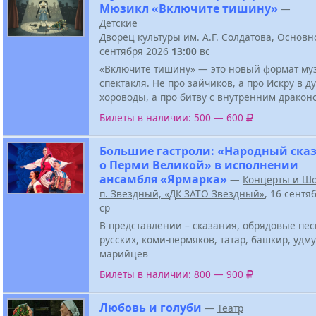
Мюзикл «Включите тишину»
—
Детские
Дворец культуры им. А.Г. Солдатова
,
Основн
сентября 2026
13:00
вс
«Включите тишину» — это новый формат му
спектакля. Не про зайчиков, а про Искру в д
хороводы, а про битву с внутренним дракон
Билеты в наличии: 500 — 600
Большие гастроли: «Народный ска
о Перми Великой» в исполнении
ансамбля «Ярмарка»
—
Концерты и Ш
п. Звездный, «ДК ЗАТО Звёздный»
, 16 сентя
ср
В представлении – сказания, обрядовые пе
русских, коми-пермяков, татар, башкир, удму
марийцев
Билеты в наличии: 800 — 900
Любовь и голуби
—
Театр