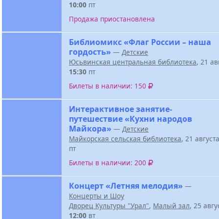
10:00
пт
Продажа приостановлена
Библиомикс «Флаг России – наша
гордость»
—
Детские
Юсьвинская центральная библиотека
, 21 а
15:30
пт
Билеты в наличии: 150
Интерактивное занятие-
путешествие «Кухни народов
Майкора»
—
Детские
Майкорская сельская библиотека
, 21 август
пт
Билеты в наличии: 200
Концерт «Летняя мелодия»
—
Концерты и Шоу
Дворец Культуры "Урал"
,
Малый зал
, 25 авг
12:00
вт