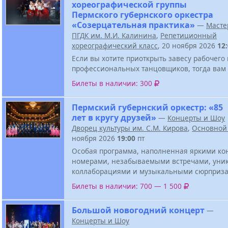
хореографической группы
Пермского губернского оркестра
«Созерцательная практика»
—
Масте
ПГДК им. М.И. Калинина
,
Репетиционный
хореографический класс
, 20 ноября 2026
12
Если вы хотите приоткрыть завесу рабочего
профессиональных танцовщиков, тогда вам 
Билеты в наличии: 300
Пермский губернский оркестр: «85
лет в кругу друзей»
—
Концерты и Шоу
Дворец культуры им. С.М. Кирова
,
Основной
ноября 2026
19:00
пт
Особая программа, наполненная яркими к
номерами, незабываемыми встречами, ун
коллаборациями и музыкальными сюрприза
Билеты в наличии: 700 — 1 500
Большой новогодний концерт
—
Концерты и Шоу