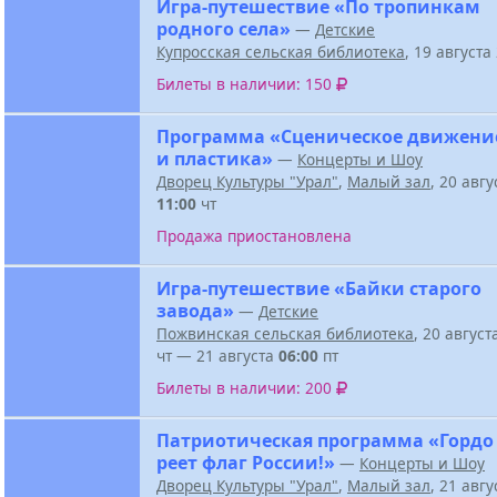
Игра-путешествие «По тропинкам
родного села»
—
Детские
Купросская сельская библиотека
, 19 август
Билеты в наличии: 150
Программа «Сценическое движени
и пластика»
—
Концерты и Шоу
Дворец Культуры "Урал"
,
Малый зал
, 20 авг
11:00
чт
Продажа приостановлена
Игра-путешествие «Байки старого
завода»
—
Детские
Пожвинская сельская библиотека
, 20 авгус
чт — 21 августа
06:00
пт
Билеты в наличии: 200
Патриотическая программа «Гордо
реет флаг России!»
—
Концерты и Шоу
Дворец Культуры "Урал"
,
Малый зал
, 21 авг