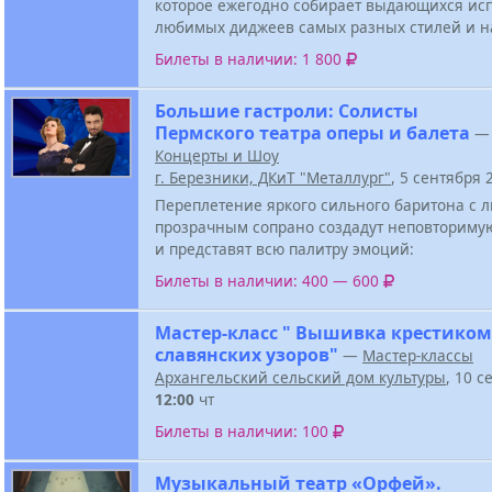
которое ежегодно собирает выдающихся ис
любимых диджеев самых разных стилей и н
Билеты в наличии: 1 800
Большие гастроли: Солисты
Пермского театра оперы и балета
—
Концерты и Шоу
г. Березники, ДКиТ "Металлург"
, 5 сентября
Переплетение яркого сильного баритона с
прозрачным сопрано создадут неповториму
и представят всю палитру эмоций:
Билеты в наличии: 400 — 600
Мастер-класс " Вышивка крестиком
славянских узоров"
—
Мастер-классы
Архангельский сельский дом культуры
, 10 с
12:00
чт
Билеты в наличии: 100
Музыкальный театр «Орфей».