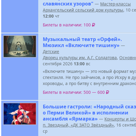
славянских узоров"
—
Мастер-классы
Архангельский сельский дом культуры
, 10 с
12:00
чт
Билеты в наличии: 100
Музыкальный театр «Орфей».
Мюзикл «Включите тишину»
—
Детские
Дворец культуры им. А.Г. Солдатова
,
Основн
сентября 2026
13:00
вс
«Включите тишину» — это новый формат му
спектакля. Не про зайчиков, а про Искру в д
хороводы, а про битву с внутренним дракон
Билеты в наличии: 500 — 600
Большие гастроли: «Народный ска
о Перми Великой» в исполнении
ансамбля «Ярмарка»
—
Концерты и Ш
п. Звездный, «ДК ЗАТО Звёздный»
, 16 сентя
ср