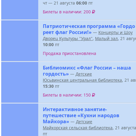
чт — 21 августа
06:00
пт
Билеты в наличии: 200
Патриотическая программа «Гордо
реет флаг России!»
—
Концерты и Шоу
Дворец Культуры "Урал"
,
Малый зал
, 21 авг
10:00
пт
Продажа приостановлена
Библиомикс «Флаг России – наша
гордость»
—
Детские
Юсьвинская центральная библиотека
, 21 а
15:30
пт
Билеты в наличии: 150
Интерактивное занятие-
путешествие «Кухни народов
Майкора»
—
Детские
Майкорская сельская библиотека
, 21 август
пт