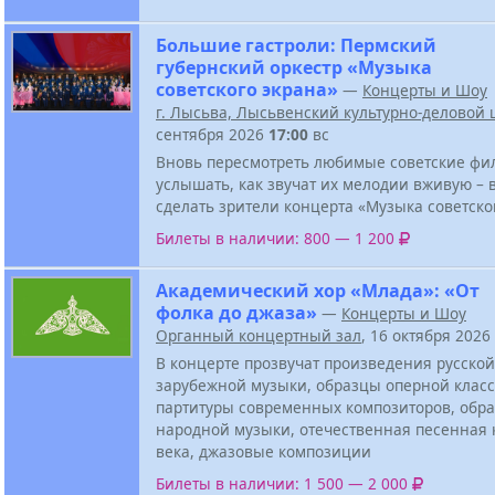
Большие гастроли: Пермский
губернский оркестр «Музыка
советского экрана»
—
Концерты и Шоу
г. Лысьва, Лысьвенский культурно-деловой 
сентября 2026
17:00
вс
Вновь пересмотреть любимые советские фи
услышать, как звучат их мелодии вживую – в
сделать зрители концерта «Музыка советско
Билеты в наличии: 800 — 1 200
Академический хор «Млада»: «От
фолка до джаза»
—
Концерты и Шоу
Органный концертный зал
, 16 октября 2026
В концерте прозвучат произведения русской
зарубежной музыки, образцы оперной класс
партитуры современных композиторов, обра
народной музыки, отечественная песенная 
века, джазовые композиции
Билеты в наличии: 1 500 — 2 000