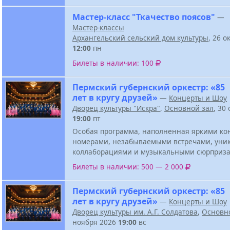
Мастер-класс "Ткачество поясов"
—
Мастер-классы
Архангельский сельский дом культуры
, 26 о
12:00
пн
Билеты в наличии: 100
Пермский губернский оркестр: «85
лет в кругу друзей»
—
Концерты и Шоу
Дворец культуры "Искра"
,
Основной зал
, 30
19:00
пт
Особая программа, наполненная яркими к
номерами, незабываемыми встречами, ун
коллаборациями и музыкальными сюрприза
Билеты в наличии: 500 — 2 000
Пермский губернский оркестр: «85
лет в кругу друзей»
—
Концерты и Шоу
Дворец культуры им. А.Г. Солдатова
,
Основн
ноября 2026
19:00
вс