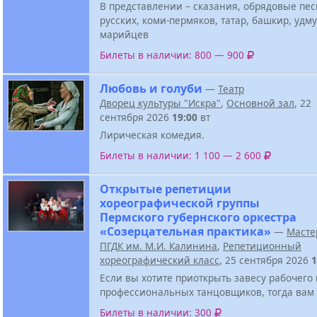
В представлении – сказания, обрядовые пе
русских, коми-пермяков, татар, башкир, удму
марийцев
Билеты в наличии: 800 — 900
Любовь и голуби
—
Театр
Дворец культуры "Искра"
,
Основной зал
, 22
сентября 2026
19:00
вт
Лирическая комедия.
Билеты в наличии: 1 100 — 2 600
Открытые репетиции
хореографической группы
Пермского губернского оркестра
«Созерцательная практика»
—
Масте
ПГДК им. М.И. Калинина
,
Репетиционный
хореографический класс
, 25 сентября 2026
1
Если вы хотите приоткрыть завесу рабочего
профессиональных танцовщиков, тогда вам 
Билеты в наличии: 300