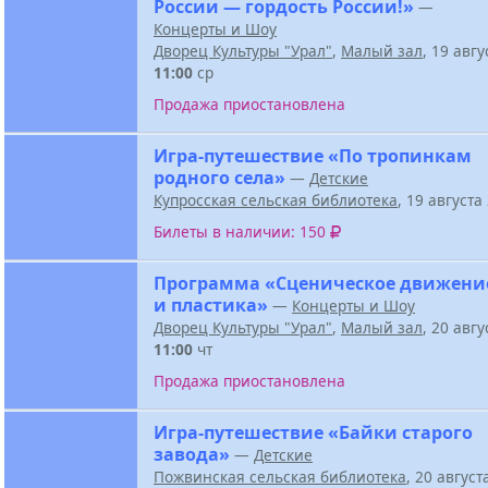
России — гордость России!»
—
Концерты и Шоу
Дворец Культуры "Урал"
,
Малый зал
, 19 авг
11:00
ср
Продажа приостановлена
Игра-путешествие «По тропинкам
родного села»
—
Детские
Купросская сельская библиотека
, 19 август
Билеты в наличии: 150
Программа «Сценическое движени
и пластика»
—
Концерты и Шоу
Дворец Культуры "Урал"
,
Малый зал
, 20 авг
11:00
чт
Продажа приостановлена
Игра-путешествие «Байки старого
завода»
—
Детские
Пожвинская сельская библиотека
, 20 авгус