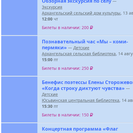
Обзорная экскурсия по селу
—
Экскурсия
Архангельский сельский дом культуры
, 13 а
12:00
чт
Билеты в наличии: 200
Познавательный час «Мы – коми-
пермяки»
—
Детские
Архангельская сельская библиотека
, 14 авг
15:00
пт
Билеты в наличии: 250
Бенефис поэтессы Елены Сторожев
«Когда строку диктуют чувства»
—
Детские
Юсьвинская центральная библиотека
, 14 а
15:30
пт
Билеты в наличии: 150
Концертная программа «Флаг