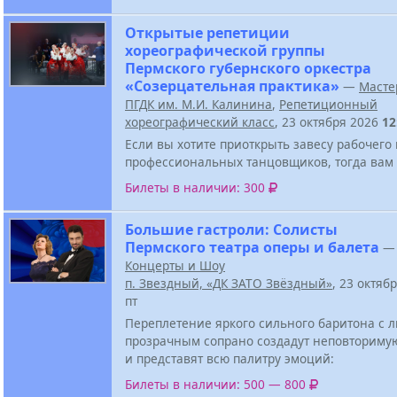
Открытые репетиции
хореографической группы
Пермского губернского оркестра
«Созерцательная практика»
—
Масте
ПГДК им. М.И. Калинина
,
Репетиционный
хореографический класс
, 23 октября 2026
12
Если вы хотите приоткрыть завесу рабочего
профессиональных танцовщиков, тогда вам 
Билеты в наличии: 300
Большие гастроли: Солисты
Пермского театра оперы и балета
—
Концерты и Шоу
п. Звездный, «ДК ЗАТО Звёздный»
, 23 октяб
пт
Переплетение яркого сильного баритона с
прозрачным сопрано создадут неповториму
и представят всю палитру эмоций:
Билеты в наличии: 500 — 800