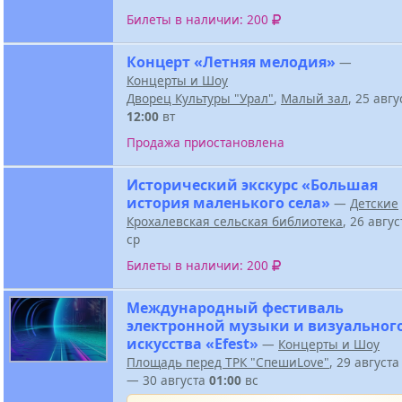
Билеты в наличии: 200
Концерт «Летняя мелодия»
—
Концерты и Шоу
Дворец Культуры "Урал"
,
Малый зал
, 25 авг
12:00
вт
Продажа приостановлена
Исторический экскурс «Большая
история маленького села»
—
Детские
Крохалевская сельская библиотека
, 26 авгу
ср
Билеты в наличии: 200
Международный фестиваль
электронной музыки и визуальног
искусства «Efest»
—
Концерты и Шоу
Площадь перед ТРК "СпешиLove"
, 29 август
— 30 августа
01:00
вс