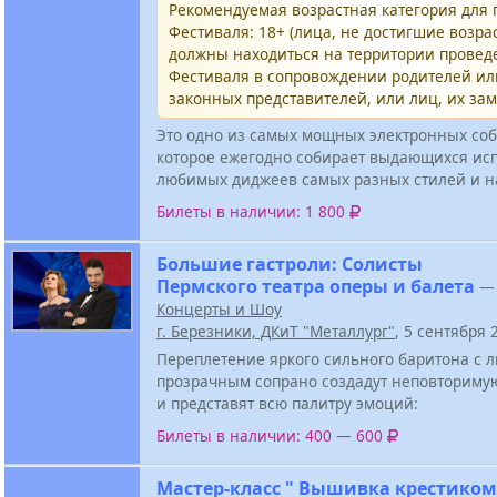
Рекомендуемая возрастная категория для
Фестиваля: 18+ (лица, не достигшие возрас
должны находиться на территории провед
Фестиваля в сопровождении родителей и
законных представителей, или лиц, их за
Это одно из самых мощных электронных соб
которое ежегодно собирает выдающихся ис
любимых диджеев самых разных стилей и н
Билеты в наличии: 1 800
Большие гастроли: Солисты
Пермского театра оперы и балета
—
Концерты и Шоу
г. Березники, ДКиТ "Металлург"
, 5 сентября
Переплетение яркого сильного баритона с
прозрачным сопрано создадут неповториму
и представят всю палитру эмоций:
Билеты в наличии: 400 — 600
Мастер-класс " Вышивка крестиком