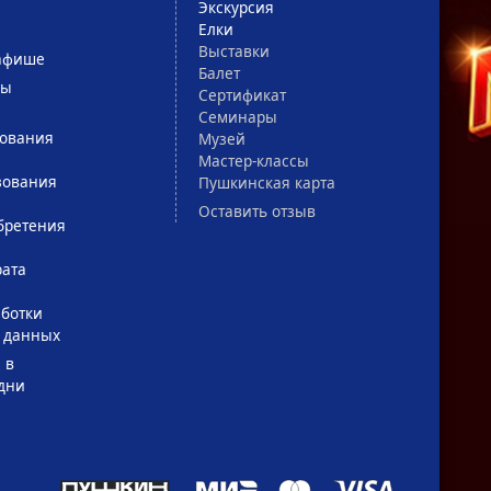
Экскурсия
Елки
Выставки
афише
Балет
сы
Сертификат
Семинары
зования
Музей
Мастер-классы
зования
Пушкинская карта
Оставить отзыв
бретения
рата
ботки
 данных
 в
дни