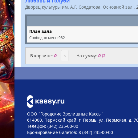
Любовь и голуби
Дворец культуры им. А.Г. Солдатова
,
Основной зал
, 
План зала
Свободно мест:
982
В корзине:
0
×
На сумму:
0
ООО "Городские Зрелищные Кассы"
614000, Пермский край, г. Пермь, ул. Пермская, д. 7
Телефон: (342) 235-00-00
Бронирование билетов: 8 (342) 235-00-00