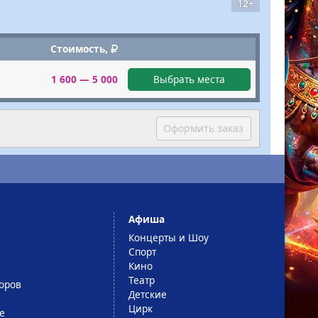
12+
Стоимость,
1 600 — 5 000
Выбрать места
Оформить заказ
Афиша
Концерты и Шоу
Спорт
Кино
Театр
оров
Детские
Цирк
е