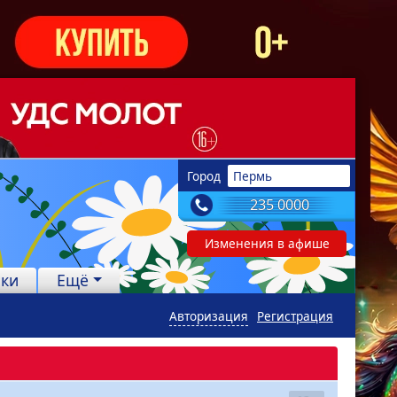
Город
Пермь
235 0000
Изменения в афише
лки
Ещё
Авторизация
Регистрация