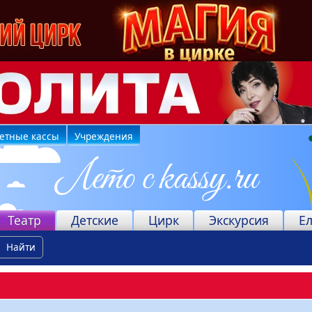
етные кассы
Учреждения
Театр
Детские
Цирк
Экскурсия
Е
Найти