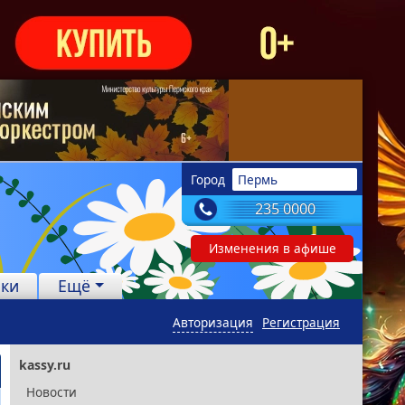
Город
Пермь
235 0000
Изменения в афише
лки
Ещё
Авторизация
Регистрация
kassy.ru
Новости