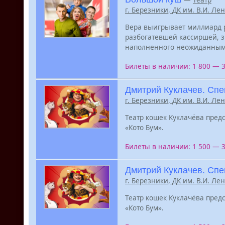
г. Березники, ДК им. В.И. Ле
Вера выигрывает миллиард р
разбогатевшей кассиршей, з
наполненного неожиданными
Билеты в наличии: 1 800 — 
Дмитрий Куклачев. Спе
г. Березники, ДК им. В.И. Ле
Театр кошек Куклачёва пред
«Кото Бум».
Билеты в наличии: 1 500 — 
Дмитрий Куклачев. Спе
г. Березники, ДК им. В.И. Ле
Театр кошек Куклачёва пред
«Кото Бум».