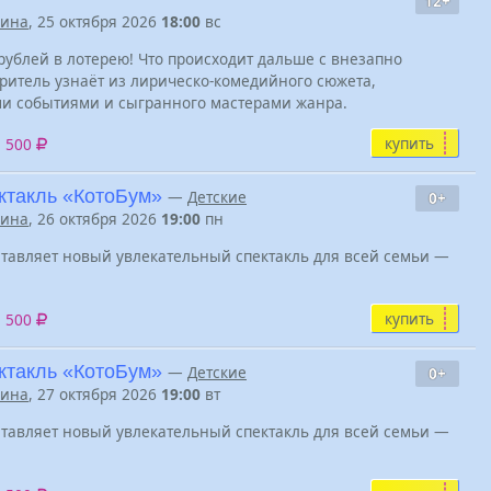
12+
нина
, 25 октября 2026
18:00
вс
ублей в лотерею! Что происходит дальше с внезапно
ритель узнаёт из лирическо-комедийного сюжета,
 событиями и сыгранного мастерами жанра.
купить
3 500
ктакль «КотоБум»
—
Детские
0+
нина
, 26 октября 2026
19:00
пн
ставляет новый увлекательный спектакль для всей семьи —
купить
3 500
ктакль «КотоБум»
—
Детские
0+
нина
, 27 октября 2026
19:00
вт
ставляет новый увлекательный спектакль для всей семьи —