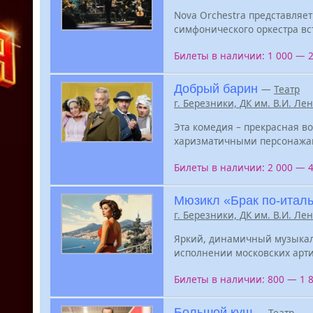
Nova Orchestra представляе
симфонического оркестра вст
Билеты в наличии: 1 000 — 
Добрый барин
—
Театр
г. Березники, ДК им. В.И. Ле
Эта комедия – прекрасная в
харизматичными персонажами
Билеты в наличии: 2 000 — 
Мюзикл «Брак по-итал
г. Березники, ДК им. В.И. Ле
Яркий, динамичный музыкал
исполнении московских арти
Билеты в наличии: 800 — 1 
Большой куш
—
Театр