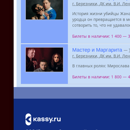
г. Березники, ДК им. В.И. Ле
История жизни убийцы Жана-
уродца он превращается в м
сотворить то, что не удавал
Билеты в наличии: 1 400 — 
Мастер и Маргарита
—
г. Березники, ДК им. В.И. Ле
В главных ролях: Мирослава
Билеты в наличии: 1 800 — 