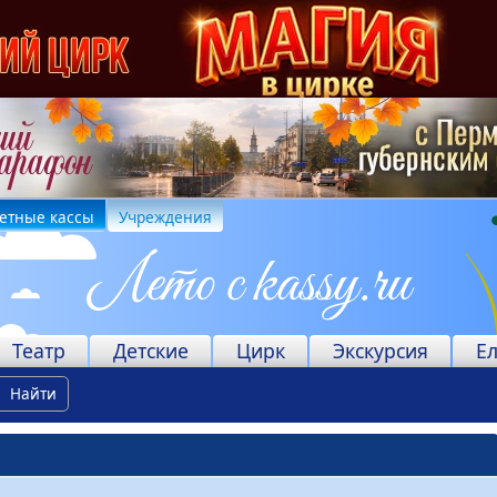
етные кассы
Учреждения
Театр
Детские
Цирк
Экскурсия
Е
Найти