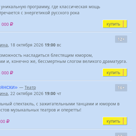
т уникальную программу, где классическая мощь
речается с энергетикой русского рока
купить
2 000
12+
нина
, 18 октября 2026
19:00
вс
озможность насладиться блестящим юмором,
 и, конечно же, бессмертным слогом великого драматурга.
купить
4 000
ьянски»
—
Театр
16+
нина
, 22 октября 2026
19:00
чт
ьный спектакль, с зажигательными танцами и юмором в
стов музыкальных театров и оперетты!
купить
800