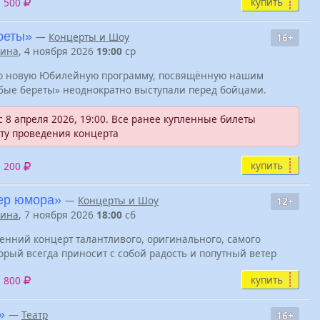
купить
3 500
реты»
—
Концерты и Шоу
16+
нина
, 4 ноября 2026
19:00
ср
ою новую Юбилейную программу, посвящённую нашим
убые береты» неоднократно выступали перед бойцами.
 8 апреля 2026, 19:00. Все ранее купленные билеты
ту проведения концерта
купить
2 200
чер юмора»
—
Концерты и Шоу
12+
нина
, 7 ноября 2026
18:00
сб
нний концерт талантливого, оригинального, самого
орый всегда приносит с собой радость и попутный ветер
купить
1 800
»
—
Театр
16+