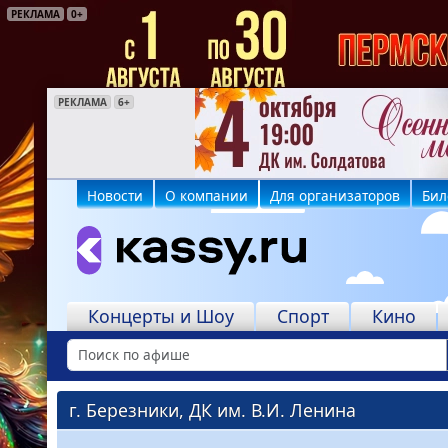
РЕКЛАМА
0+
РЕКЛАМА
РЕКЛАМА
РЕКЛАМА
РЕКЛАМА
РЕКЛАМА
РЕКЛАМА
6+
6+
16+
16+
6+
12+
Новости
О компании
Для организаторов
Бил
Концерты и Шоу
Спорт
Кино
г. Березники, ДК им. В.И. Ленина