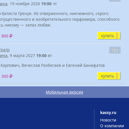
нина
, 19 ноября 2026
19:00
чт
Батиста Гренуя. Из отверженного, никчемного, серого
огущественного и изобретательного парфюмера, способного
ось никому — запах любви.
купить
3 800
Театр
12+
нина
, 9 марта 2027
19:00
вт
 Карпович, Вячеслав Разбегаев и Евгений Банифатов
купить
4 300
Мобильная версия
kassy.ru
Новости
О компании