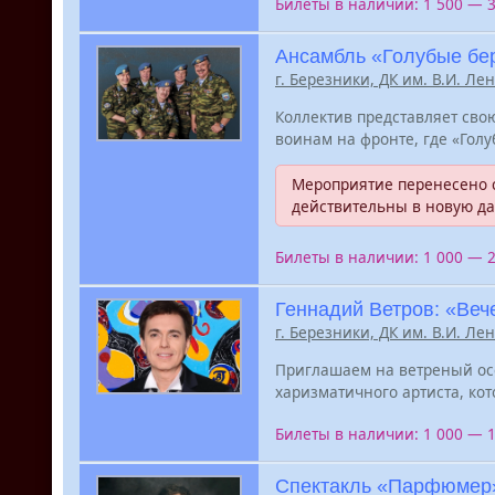
Билеты в наличии: 1 500 — 
Ансамбль «Голубые бе
г. Березники, ДК им. В.И. Ле
Коллектив представляет св
воинам на фронте, где «Гол
Мероприятие перенесено с
действительны в новую да
Билеты в наличии: 1 000 — 
Геннадий Ветров: «Ве
г. Березники, ДК им. В.И. Ле
Приглашаем на ветреный осе
харизматичного артиста, кот
Билеты в наличии: 1 000 — 
Спектакль «Парфюмер