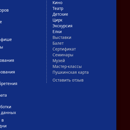
Кино
Театр
оров
Детские
Цирк
е
Экскурсия
Елки
Выставки
афише
Балет
сы
Сертификат
Семинары
зования
Музей
Мастер-классы
зования
Пушкинская карта
Оставить отзыв
бретения
рата
ботки
 данных
 в
дни