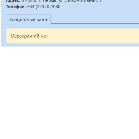
Адрес:
614046, г. Пермь, ул. Локомотивная, 1
Телефон:
+34 (223) 023-80
Концертный зал ▾
Мероприятий нет