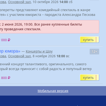
хова
,
Основной зал
, 10 октября 2026
14:00
сб
 оперетты представляют комедийный спектакль в жанре
ея» с участием юмориста – пародиста Александра Пескова
 2 июня 2026, 19:00. Все ранее купленные билеты
ту проведения спектакля.
купить
2 000
чер юмора»
—
Концерты и Шоу
12+
хова
,
Основной зал
, 8 ноября 2026
18:00
вс
нний концерт талантливого, оригинального, самого
орый всегда приносит с собой радость и попутный ветер
купить
1 800
Мобильная версия