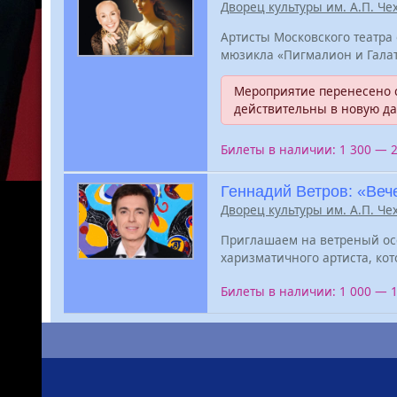
Дворец культуры им. А.П. Че
Артисты Московского театра
мюзикла «Пигмалион и Галат
Мероприятие перенесено с
действительны в новую да
Билеты в наличии: 1 300 — 
Геннадий Ветров: «Ве
Дворец культуры им. А.П. Че
Приглашаем на ветреный осе
харизматичного артиста, кот
Билеты в наличии: 1 000 — 