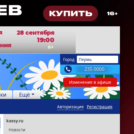
Город
Пермь
235 0000
Изменения в афише
лки
Ещё
Авторизация
Регистрация
kassy.ru
Новости