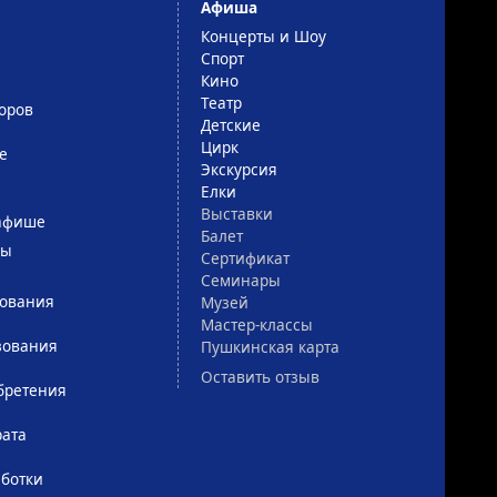
Афиша
Концерты и Шоу
Спорт
Кино
Театр
оров
Детские
Цирк
е
Экскурсия
Елки
Выставки
афише
Балет
сы
Сертификат
Семинары
зования
Музей
Мастер-классы
зования
Пушкинская карта
Оставить отзыв
бретения
рата
ботки