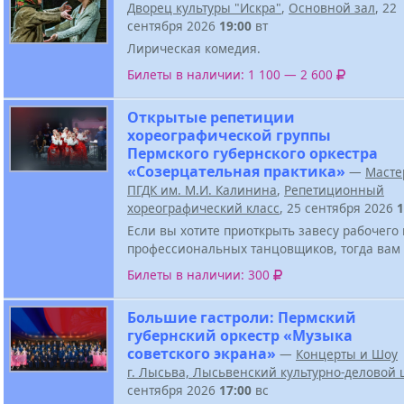
Дворец культуры "Искра"
,
Основной зал
, 22
сентября 2026
19:00
вт
Лирическая комедия.
Билеты в наличии: 1 100 — 2 600
Открытые репетиции
хореографической группы
Пермского губернского оркестра
«Созерцательная практика»
—
Масте
ПГДК им. М.И. Калинина
,
Репетиционный
хореографический класс
, 25 сентября 2026
1
Если вы хотите приоткрыть завесу рабочего
профессиональных танцовщиков, тогда вам 
Билеты в наличии: 300
Большие гастроли: Пермский
губернский оркестр «Музыка
советского экрана»
—
Концерты и Шоу
г. Лысьва, Лысьвенский культурно-деловой 
сентября 2026
17:00
вс