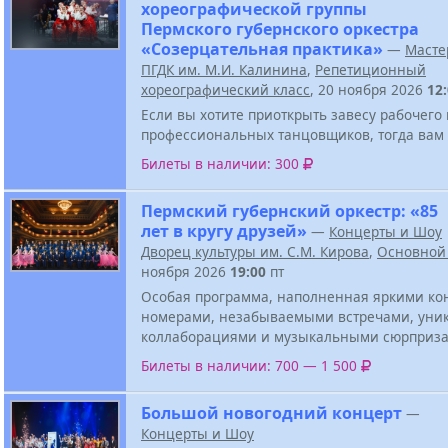
хореографической группы
Пермского губернского оркестра
«Созерцательная практика»
—
Масте
ПГДК им. М.И. Калинина
,
Репетиционный
хореографический класс
, 20 ноября 2026
12
Если вы хотите приоткрыть завесу рабочего
профессиональных танцовщиков, тогда вам 
Билеты в наличии: 300
Пермский губернский оркестр: «85
лет в кругу друзей»
—
Концерты и Шоу
Дворец культуры им. С.М. Кирова
,
Основной
ноября 2026
19:00
пт
Особая программа, наполненная яркими к
номерами, незабываемыми встречами, ун
коллаборациями и музыкальными сюрприза
Билеты в наличии: 700 — 1 500
Большой новогодний концерт
—
Концерты и Шоу