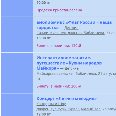
10:00
пт
Продажа приостановлена
Библиомикс «Флаг России – наша
гордость»
—
Детские
Юсьвинская центральная библиотека
, 21 а
15:30
пт
Билеты в наличии: 150
Интерактивное занятие-
путешествие «Кухни народов
Майкора»
—
Детские
Майкорская сельская библиотека
, 21 август
пт
Билеты в наличии: 200
Концерт «Летняя мелодия»
—
Концерты и Шоу
Дворец Культуры "Урал"
,
Малый зал
, 25 авг
12:00
вт