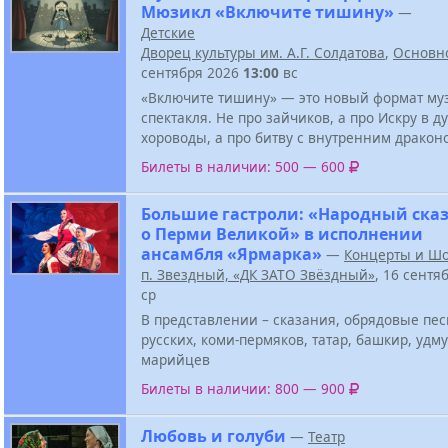
Мюзикл «Включите тишину»
—
Детские
Дворец культуры им. А.Г. Солдатова
,
Основн
сентября 2026
13:00
вс
«Включите тишину» — это новый формат му
спектакля. Не про зайчиков, а про Искру в д
хороводы, а про битву с внутренним дракон
Билеты в наличии: 500 — 600
Большие гастроли: «Народный ска
о Перми Великой» в исполнении
ансамбля «Ярмарка»
—
Концерты и Ш
п. Звездный, «ДК ЗАТО Звёздный»
, 16 сентя
ср
В представлении – сказания, обрядовые пе
русских, коми-пермяков, татар, башкир, удму
марийцев
Билеты в наличии: 800 — 900
Любовь и голуби
—
Театр