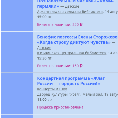
Познавательный час «Мы – коми-
пермяки»
—
Детские
Архангельская сельская библиотека
, 14 авг
15:00
пт
Билеты в наличии: 250
Бенефис поэтессы Елены Сторожев
«Когда строку диктуют чувства»
—
Детские
Юсьвинская центральная библиотека
, 14 а
15:30
пт
Билеты в наличии: 150
Концертная программа «Флаг
России — гордость России!»
—
Концерты и Шоу
Дворец Культуры "Урал"
,
Малый зал
, 19 авг
11:00
ср
Продажа приостановлена