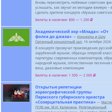
Вновь пересмотреть любимые советские фи
услышать, как звучат их мелодии вживую – в
сделать зрители концерта «Музыка советско
Билеты в наличии: 800 — 1 200
Академический хор «Млада»: «От
фолка до джаза»
—
Концерты и Шоу
Органный концертный зал
, 16 октября 2026
В концерте прозвучат произведения русской
зарубежной музыки, образцы оперной класс
партитуры современных композиторов, обра
народной музыки, отечественная песенная 
века, джазовые композиции
Билеты в наличии: 1 500 — 2 000
Открытые репетиции
хореографической группы
Пермского губернского оркестра
«Созерцательная практика»
—
Масте
ПГДК им. М.И. Калинина
,
Репетиционный