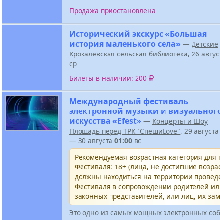
Продажа приостановлена
Исторический экскурс «Большая
история маленького села»
—
Детские
Крохалевская сельская библиотека
, 26 авгу
ср
Билеты в наличии: 200
Международный фестиваль
электронной музыки и визуальног
искусства «Efest»
—
Концерты и Шоу
Площадь перед ТРК "СпешиLove"
, 29 август
— 30 августа
01:00
вс
Рекомендуемая возрастная категория для
Фестиваля: 18+ (лица, не достигшие возрас
должны находиться на территории провед
Фестиваля в сопровождении родителей и
законных представителей, или лиц, их за
Это одно из самых мощных электронных соб