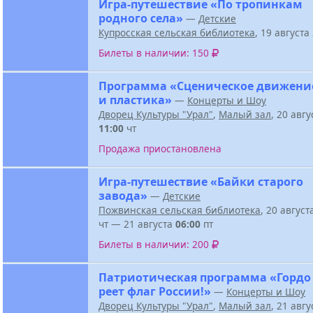
Игра-путешествие «По тропинкам
родного села»
—
Детские
Купросская сельская библиотека
, 19 август
Билеты в наличии: 150
Программа «Сценическое движени
и пластика»
—
Концерты и Шоу
Дворец Культуры "Урал"
,
Малый зал
, 20 авг
11:00
чт
Продажа приостановлена
Игра-путешествие «Байки старого
завода»
—
Детские
Пожвинская сельская библиотека
, 20 авгус
чт — 21 августа
06:00
пт
Билеты в наличии: 200
Патриотическая программа «Гордо
реет флаг России!»
—
Концерты и Шоу
Дворец Культуры "Урал"
,
Малый зал
, 21 авг