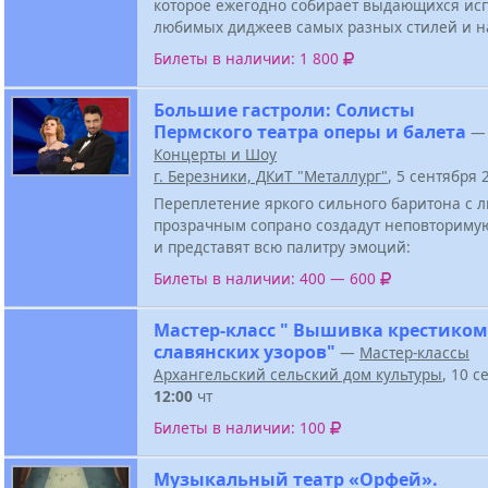
которое ежегодно собирает выдающихся ис
любимых диджеев самых разных стилей и н
Билеты в наличии: 1 800
Большие гастроли: Солисты
Пермского театра оперы и балета
—
Концерты и Шоу
г. Березники, ДКиТ "Металлург"
, 5 сентября
Переплетение яркого сильного баритона с
прозрачным сопрано создадут неповториму
и представят всю палитру эмоций:
Билеты в наличии: 400 — 600
Мастер-класс " Вышивка крестиком
славянских узоров"
—
Мастер-классы
Архангельский сельский дом культуры
, 10 с
12:00
чт
Билеты в наличии: 100
Музыкальный театр «Орфей».