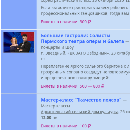
хореографический класс
, 23 октября 2026
12
Если вы хотите приоткрыть завесу рабочего
профессиональных танцовщиков, тогда вам 
Билеты в наличии: 300
Большие гастроли: Солисты
Пермского театра оперы и балета
—
Концерты и Шоу
п. Звездный, «ДК ЗАТО Звёздный»
, 23 октяб
пт
Переплетение яркого сильного баритона с
прозрачным сопрано создадут неповториму
и представят всю палитру эмоций:
Билеты в наличии: 500 — 800
Мастер-класс "Ткачество поясов"
—
Мастер-классы
Архангельский сельский дом культуры
, 26 о
12:00
пн
Билеты в наличии: 100