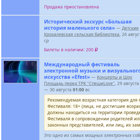
Продажа приостановлена
Исторический экскурс «Большая
история маленького села»
—
Детские
Крохалевская сельская библиотека
, 26 авгу
ср
Билеты в наличии: 200
Международный фестиваль
электронной музыки и визуальног
искусства «Efest»
—
Концерты и Шоу
Площадь перед ТРК "СпешиLove"
, 29 август
— 30 августа
01:00
вс
Рекомендуемая возрастная категория для
Фестиваля: 18+ (лица, не достигшие возрас
должны находиться на территории провед
Фестиваля в сопровождении родителей и
законных представителей, или лиц, их за
Это одно из самых мощных электронных соб