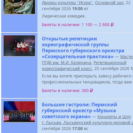
Дворец культуры "Искра"
,
Основной зал
, 22
сентября 2026
19:00
вт
Лирическая комедия.
Билеты в наличии: 1 100 — 2 600
Открытые репетиции
хореографической группы
Пермского губернского оркестра
«Созерцательная практика»
—
Масте
ПГДК им. М.И. Калинина
,
Репетиционный
хореографический класс
, 25 сентября 2026
1
Если вы хотите приоткрыть завесу рабочего
профессиональных танцовщиков, тогда вам 
Билеты в наличии: 300
Большие гастроли: Пермский
губернский оркестр «Музыка
советского экрана»
—
Концерты и Шоу
г. Лысьва, Лысьвенский культурно-деловой 
сентября 2026
17:00
вс