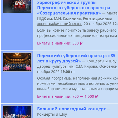
хореографической группы
Пермского губернского оркестра
«Созерцательная практика»
—
Масте
ПГДК им. М.И. Калинина
,
Репетиционный
хореографический класс
, 20 ноября 2026
12
Если вы хотите приоткрыть завесу рабочего
профессиональных танцовщиков, тогда вам 
Билеты в наличии: 300
Пермский губернский оркестр: «85
лет в кругу друзей»
—
Концерты и Шоу
Дворец культуры им. С.М. Кирова
,
Основной
ноября 2026
19:00
пт
Особая программа, наполненная яркими к
номерами, незабываемыми встречами, ун
коллаборациями и музыкальными сюрприза
Билеты в наличии: 700 — 1 500
Большой новогодний концерт
—
Концерты и Шоу