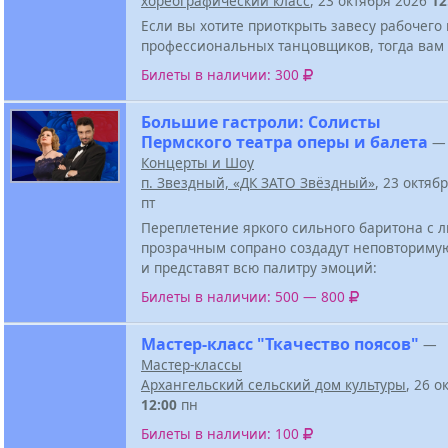
хореографический класс
, 23 октября 2026
12
Если вы хотите приоткрыть завесу рабочего
профессиональных танцовщиков, тогда вам 
Билеты в наличии: 300
Большие гастроли: Солисты
Пермского театра оперы и балета
—
Концерты и Шоу
п. Звездный, «ДК ЗАТО Звёздный»
, 23 октяб
пт
Переплетение яркого сильного баритона с
прозрачным сопрано создадут неповториму
и представят всю палитру эмоций:
Билеты в наличии: 500 — 800
Мастер-класс "Ткачество поясов"
—
Мастер-классы
Архангельский сельский дом культуры
, 26 о
12:00
пн
Билеты в наличии: 100