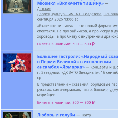
Мюзикл «Включите тишину»
—
Детские
Дворец культуры им. А.Г. Солдатова
,
Основн
сентября 2026
13:00
вс
«Включите тишину» — это новый формат му
спектакля. Не про зайчиков, а про Искру в д
хороводы, а про битву с внутренним дракон
Билеты в наличии: 500 — 600
Большие гастроли: «Народный ска
о Перми Великой» в исполнении
ансамбля «Ярмарка»
—
Концерты и Ш
п. Звездный, «ДК ЗАТО Звёздный»
, 16 сентя
ср
В представлении – сказания, обрядовые пе
русских, коми-пермяков, татар, башкир, удму
марийцев
Билеты в наличии: 800 — 900
Любовь и голуби
—
Театр