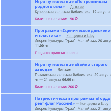
Игра-путешествие «По тропинкам
родного села»
—
Детские
Купросская сельская библиотека
, 19 август
Билеты в наличии: 150
Программа «Сценическое движени
и пластика»
—
Концерты и Шоу
Дворец Культуры "Урал"
,
Малый зал
, 20 авг
11:00
чт
Продажа приостановлена
Игра-путешествие «Байки старого
завода»
—
Детские
Пожвинская сельская библиотека
, 20 авгус
чт — 21 августа
06:00
пт
Билеты в наличии: 200
Патриотическая программа «Гордо
реет флаг России!»
—
Концерты и Шоу
Дворец Культуры "Урал"
,
Малый зал
, 21 авг