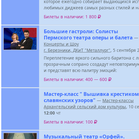
которое ежегодно собирает выдающихся ис
любимых диджеев самых разных стилей и н
Билеты в наличии: 1 800
Большие гастроли: Солисты
Пермского театра оперы и балета
—
Концерты и Шоу
г. Березники, ДКиТ "Металлург"
, 5 сентября
Переплетение яркого сильного баритона с
прозрачным сопрано создадут неповториму
и представят всю палитру эмоций:
Билеты в наличии: 400 — 600
Мастер-класс " Вышивка крестиком
славянских узоров"
—
Мастер-классы
Архангельский сельский дом культуры
, 10 с
12:00
чт
Билеты в наличии: 100
Музыкальный театр «Орфей».