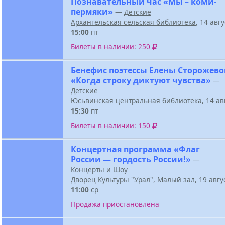
Познавательный час «Мы – коми-
пермяки»
—
Детские
Архангельская сельская библиотека
, 14 авг
15:00
пт
Билеты в наличии: 250
Бенефис поэтессы Елены Сторожев
«Когда строку диктуют чувства»
—
Детские
Юсьвинская центральная библиотека
, 14 а
15:30
пт
Билеты в наличии: 150
Концертная программа «Флаг
России — гордость России!»
—
Концерты и Шоу
Дворец Культуры "Урал"
,
Малый зал
, 19 авг
11:00
ср
Продажа приостановлена