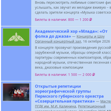
Вновь пересмотреть любимые советские фи
услышать, как звучат их мелодии вживую – в
сделать зрители концерта «Музыка советско
Билеты в наличии: 800 — 1 200
Академический хор «Млада»: «От
фолка до джаза»
—
Концерты и Шоу
Органный концертный зал
, 16 октября 2026
В концерте прозвучат произведения русской
зарубежной музыки, образцы оперной класс
партитуры современных композиторов, обра
народной музыки, отечественная песенная 
века, джазовые композиции
Билеты в наличии: 1 500 — 2 000
Открытые репетиции
хореографической группы
Пермского губернского оркестра
«Созерцательная практика»
—
Масте
ПГДК им. М.И. Калинина
,
Репетиционный