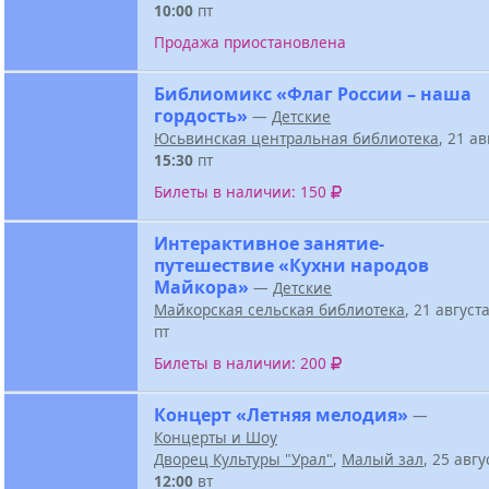
10:00
пт
Продажа приостановлена
Библиомикс «Флаг России – наша
гордость»
—
Детские
Юсьвинская центральная библиотека
, 21 а
15:30
пт
Билеты в наличии: 150
Интерактивное занятие-
путешествие «Кухни народов
Майкора»
—
Детские
Майкорская сельская библиотека
, 21 август
пт
Билеты в наличии: 200
Концерт «Летняя мелодия»
—
Концерты и Шоу
Дворец Культуры "Урал"
,
Малый зал
, 25 авг
12:00
вт