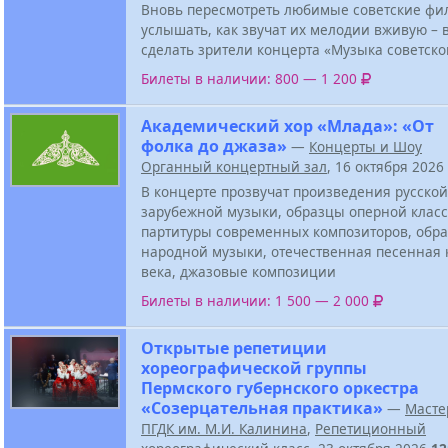
Вновь пересмотреть любимые советские фи
услышать, как звучат их мелодии вживую – в
сделать зрители концерта «Музыка советско
Билеты в наличии: 800 — 1 200
Академический хор «Млада»: «От
фолка до джаза»
—
Концерты и Шоу
Органный концертный зал
, 16 октября 2026
В концерте прозвучат произведения русской
зарубежной музыки, образцы оперной класс
партитуры современных композиторов, обра
народной музыки, отечественная песенная 
века, джазовые композиции
Билеты в наличии: 1 500 — 2 000
Открытые репетиции
хореографической группы
Пермского губернского оркестра
«Созерцательная практика»
—
Масте
ПГДК им. М.И. Калинина
,
Репетиционный