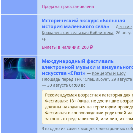
Продажа приостановлена
Исторический экскурс «Большая
история маленького села»
—
Детские
Крохалевская сельская библиотека
, 26 авгу
ср
Билеты в наличии: 200
Международный фестиваль
электронной музыки и визуальног
искусства «Efest»
—
Концерты и Шоу
Площадь перед ТРК "СпешиLove"
, 29 август
— 30 августа
01:00
вс
Рекомендуемая возрастная категория для
Фестиваля: 18+ (лица, не достигшие возрас
должны находиться на территории провед
Фестиваля в сопровождении родителей и
законных представителей, или лиц, их за
Это одно из самых мощных электронных соб