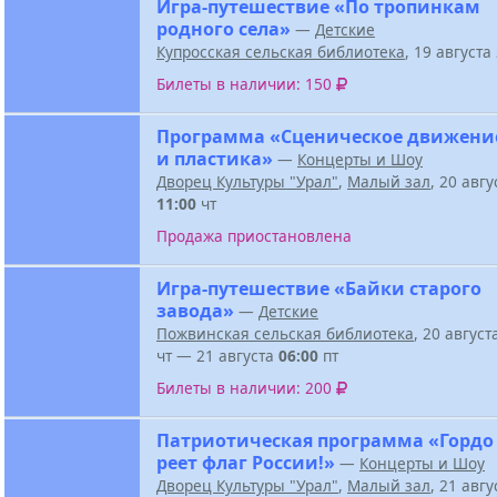
Игра-путешествие «По тропинкам
родного села»
—
Детские
Купросская сельская библиотека
, 19 август
Билеты в наличии: 150
Программа «Сценическое движени
и пластика»
—
Концерты и Шоу
Дворец Культуры "Урал"
,
Малый зал
, 20 авг
11:00
чт
Продажа приостановлена
Игра-путешествие «Байки старого
завода»
—
Детские
Пожвинская сельская библиотека
, 20 авгус
чт — 21 августа
06:00
пт
Билеты в наличии: 200
Патриотическая программа «Гордо
реет флаг России!»
—
Концерты и Шоу
Дворец Культуры "Урал"
,
Малый зал
, 21 авг