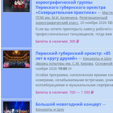
хореографической группы
Пермского губернского оркестра
«Созерцательная практика»
—
Масте
ПГДК им. М.И. Калинина
,
Репетиционный
хореографический класс
, 20 ноября 2026
12
Если вы хотите приоткрыть завесу рабочего
профессиональных танцовщиков, тогда вам 
Билеты в наличии: 300
Пермский губернский оркестр: «85
лет в кругу друзей»
—
Концерты и Шоу
Дворец культуры им. С.М. Кирова
,
Основной
ноября 2026
19:00
пт
Особая программа, наполненная яркими к
номерами, незабываемыми встречами, ун
коллаборациями и музыкальными сюрприза
Билеты в наличии: 700 — 1 500
Большой новогодний концерт
—
Концерты и Шоу