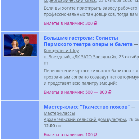
хореографический класс
, 23 октября 2026
12
Если вы хотите приоткрыть завесу рабочего
профессиональных танцовщиков, тогда вам 
Билеты в наличии: 300
Большие гастроли: Солисты
Пермского театра оперы и балета
—
Концерты и Шоу
п. Звездный, «ДК ЗАТО Звёздный»
, 23 октяб
пт
Переплетение яркого сильного баритона с
прозрачным сопрано создадут неповториму
и представят всю палитру эмоций:
Билеты в наличии: 500 — 800
Мастер-класс "Ткачество поясов"
—
Мастер-классы
Архангельский сельский дом культуры
, 26 о
12:00
пн
Билеты в наличии: 100