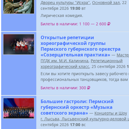
Дворец культуры "Искра"
,
Основной зал
, 22
сентября 2026
19:00
вт
Лирическая комедия.
Билеты в наличии: 1 100 — 2 600
Открытые репетиции
хореографической группы
Пермского губернского оркестра
«Созерцательная практика»
—
Масте
ПГДК им. М.И. Калинина
,
Репетиционный
хореографический класс
, 25 сентября 2026
1
Если вы хотите приоткрыть завесу рабочего
профессиональных танцовщиков, тогда вам 
Билеты в наличии: 300
Большие гастроли: Пермский
губернский оркестр «Музыка
советского экрана»
—
Концерты и Шоу
г. Лысьва, Лысьвенский культурно-деловой 
сентября 2026
17:00
вс