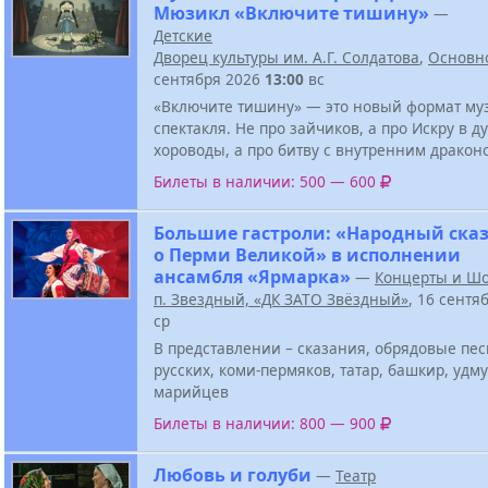
Мюзикл «Включите тишину»
—
Детские
Дворец культуры им. А.Г. Солдатова
,
Основн
сентября 2026
13:00
вс
«Включите тишину» — это новый формат му
спектакля. Не про зайчиков, а про Искру в д
хороводы, а про битву с внутренним дракон
Билеты в наличии: 500 — 600
Большие гастроли: «Народный ска
о Перми Великой» в исполнении
ансамбля «Ярмарка»
—
Концерты и Ш
п. Звездный, «ДК ЗАТО Звёздный»
, 16 сентя
ср
В представлении – сказания, обрядовые пе
русских, коми-пермяков, татар, башкир, удму
марийцев
Билеты в наличии: 800 — 900
Любовь и голуби
—
Театр