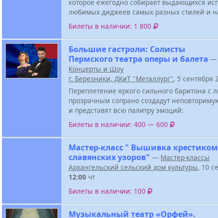
которое ежегодно собирает выдающихся ис
любимых диджеев самых разных стилей и н
Билеты в наличии: 1 800
Большие гастроли: Солисты
Пермского театра оперы и балета
—
Концерты и Шоу
г. Березники, ДКиТ "Металлург"
, 5 сентября
Переплетение яркого сильного баритона с
прозрачным сопрано создадут неповториму
и представят всю палитру эмоций:
Билеты в наличии: 400 — 600
Мастер-класс " Вышивка крестиком
славянских узоров"
—
Мастер-классы
Архангельский сельский дом культуры
, 10 с
12:00
чт
Билеты в наличии: 100
Музыкальный театр «Орфей».