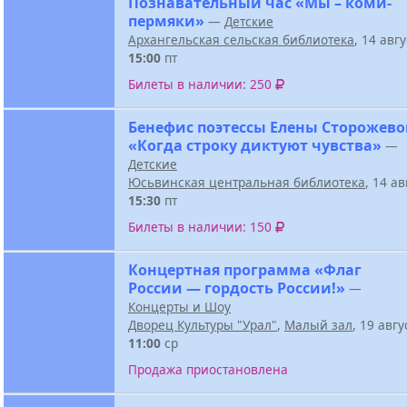
Познавательный час «Мы – коми-
пермяки»
—
Детские
Архангельская сельская библиотека
, 14 авг
15:00
пт
Билеты в наличии: 250
Бенефис поэтессы Елены Сторожев
«Когда строку диктуют чувства»
—
Детские
Юсьвинская центральная библиотека
, 14 а
15:30
пт
Билеты в наличии: 150
Концертная программа «Флаг
России — гордость России!»
—
Концерты и Шоу
Дворец Культуры "Урал"
,
Малый зал
, 19 авг
11:00
ср
Продажа приостановлена