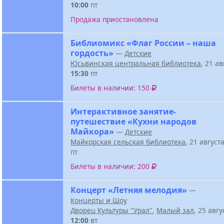
10:00
пт
Продажа приостановлена
Библиомикс «Флаг России – наша
гордость»
—
Детские
Юсьвинская центральная библиотека
, 21 а
15:30
пт
Билеты в наличии: 150
Интерактивное занятие-
путешествие «Кухни народов
Майкора»
—
Детские
Майкорская сельская библиотека
, 21 август
пт
Билеты в наличии: 200
Концерт «Летняя мелодия»
—
Концерты и Шоу
Дворец Культуры "Урал"
,
Малый зал
, 25 авг
12:00
вт