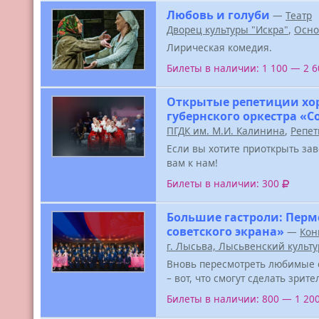
Любовь и голуби
—
Театр
Дворец культуры "Искра"
,
Осно
Лирическая комедия.
Билеты в наличии: 1 100 — 2 
Открытые репетиции хо
губернского оркестра «
ПГДК им. М.И. Калинина
,
Репет
Если вы хотите приоткрыть за
вам к нам!
Билеты в наличии: 300
Большие гастроли: Перм
советского экрана»
—
Кон
г. Лысьва, Лысьвенский культ
Вновь пересмотреть любимые 
– вот, что смогут сделать зрит
Билеты в наличии: 800 — 1 20