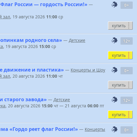
Флаг России — гордость России!»
—
0+
 зал
, 19 августа 2026
11:00
ср
купить
ропинкам родного села»
—
Детские
12+
ка
, 19 августа 2026
15:00
ср
купить
е движение и пластика»
—
Концерты и Шоу
0+
 зал
, 20 августа 2026
11:00
чт
купить
и старого завода»
—
Детские
12+
ека
, 20 августа 2026
15:00
чт — 21 августа
06:00
пт
купить
ма «Гордо реет флаг России!»
—
Концерты
0+