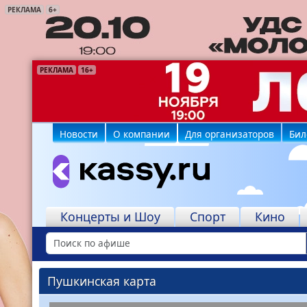
РЕКЛАМА
6+
РЕКЛАМА
РЕКЛАМА
РЕКЛАМА
РЕКЛАМА
РЕКЛАМА
РЕКЛАМА
РЕКЛАМА
16+
16+
6+
6+
12+
6+
6+
Новости
О компании
Для организаторов
Бил
Концерты и Шоу
Спорт
Кино
Пушкинская карта