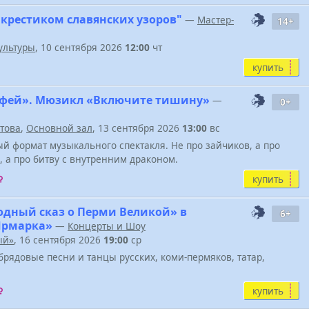
 крестиком славянских узоров"
—
Мастер-
14+
ультуры
, 10 сентября 2026
12:00
чт
купить
фей». Мюзикл «Включите тишину»
—
0+
атова
,
Основной зал
, 13 сентября 2026
13:00
вс
й формат музыкального спектакля. Не про зайчиков, а про
, а про битву с внутренним драконом.
купить
одный сказ о Перми Великой» в
6+
Ярмарка»
—
Концерты и Шоу
ый»
, 16 сентября 2026
19:00
ср
брядовые песни и танцы русских, коми-пермяков, татар,
купить