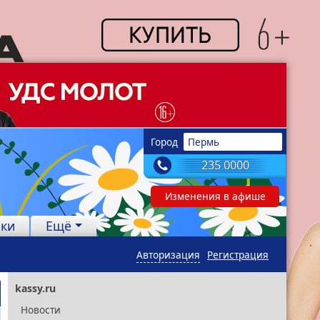
Город
Пермь
235 0000
Изменения в афише
лки
Ещё
Авторизация
Регистрация
kassy.ru
Новости