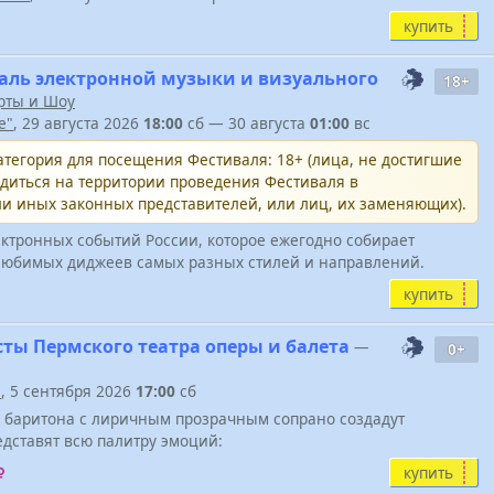
купить
ль электронной музыки и визуального
18+
рты и Шоу
e"
, 29 августа 2026
18:00
сб — 30 августа
01:00
вс
тегория для посещения Фестиваля: 18+ (лица, не достигшие
одиться на территории проведения Фестиваля в
и иных законных представителей, или лиц, их заменяющих).
ктронных событий России, которое ежегодно собирает
юбимых диджеев самых разных стилей и направлений.
купить
сты Пермского театра оперы и балета
—
0+
"
, 5 сентября 2026
17:00
сб
о баритона с лиричным прозрачным сопрано создадут
дставят всю палитру эмоций:
купить