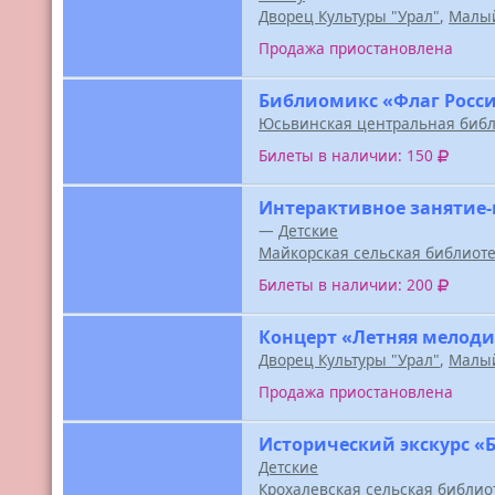
Дворец Культуры "Урал"
,
Малый
Продажа приостановлена
Библиомикс «Флаг Росси
Юсьвинская центральная библ
Билеты в наличии: 150
Интерактивное занятие-
—
Детские
Майкорская сельская библиот
Билеты в наличии: 200
Концерт «Летняя мелоди
Дворец Культуры "Урал"
,
Малый
Продажа приостановлена
Исторический экскурс «
Детские
Крохалевская сельская библио