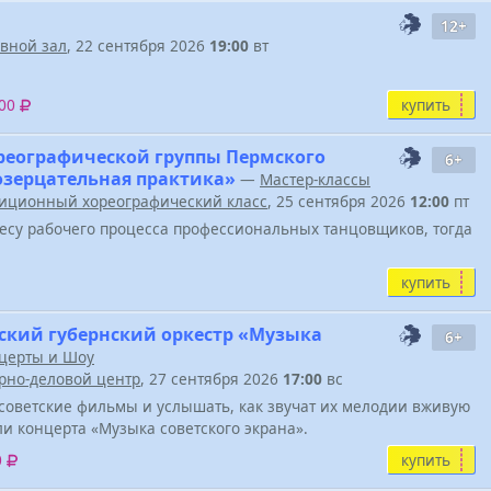
12+
вной зал
, 22 сентября 2026
19:00
вт
купить
600
реографической группы Пермского
6+
Созерцательная практика»
—
Мастер-классы
иционный хореографический класс
, 25 сентября 2026
12:00
пт
весу рабочего процесса профессиональных танцовщиков, тогда
купить
ский губернский оркестр «Музыка
6+
церты и Шоу
урно-деловой центр
, 27 сентября 2026
17:00
вс
советские фильмы и услышать, как звучат их мелодии вживую
ели концерта «Музыка советского экрана».
купить
0