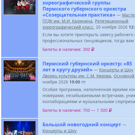
хореографической группы
Пермского губернского оркестра
«Созерцательная практика»
—
Масте
ПГДК им. М.И. Калинина
,
Репетиционный
хореографический класс
, 20 ноября 2026
12
Если вы хотите приоткрыть завесу рабочего
профессиональных танцовщиков, тогда вам 
Билеты в наличии: 300
Пермский губернский оркестр: «85
лет в кругу друзей»
—
Концерты и Шоу
Дворец культуры им. С.М. Кирова
,
Основной
ноября 2026
19:00
пт
Особая программа, наполненная яркими к
номерами, незабываемыми встречами, ун
коллаборациями и музыкальными сюрприза
Билеты в наличии: 700 — 1 500
Большой новогодний концерт
—
Концерты и Шоу