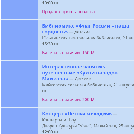
10:00
пт
Продажа приостановлена
Библиомикс «Флаг России – наша
гордость»
—
Детские
Юсьвинская центральная библиотека
, 21 а
15:30
пт
Билеты в наличии: 150
Интерактивное занятие-
путешествие «Кухни народов
Майкора»
—
Детские
Майкорская сельская библиотека
, 21 август
пт
Билеты в наличии: 200
Концерт «Летняя мелодия»
—
Концерты и Шоу
Дворец Культуры "Урал"
,
Малый зал
, 25 авг
12:00
вт