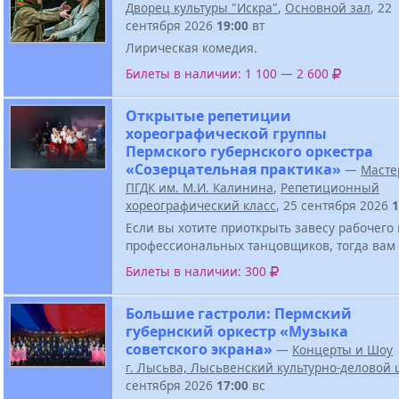
Дворец культуры "Искра"
,
Основной зал
, 22
сентября 2026
19:00
вт
Лирическая комедия.
Билеты в наличии: 1 100 — 2 600
Открытые репетиции
хореографической группы
Пермского губернского оркестра
«Созерцательная практика»
—
Масте
ПГДК им. М.И. Калинина
,
Репетиционный
хореографический класс
, 25 сентября 2026
1
Если вы хотите приоткрыть завесу рабочего
профессиональных танцовщиков, тогда вам 
Билеты в наличии: 300
Большие гастроли: Пермский
губернский оркестр «Музыка
советского экрана»
—
Концерты и Шоу
г. Лысьва, Лысьвенский культурно-деловой 
сентября 2026
17:00
вс