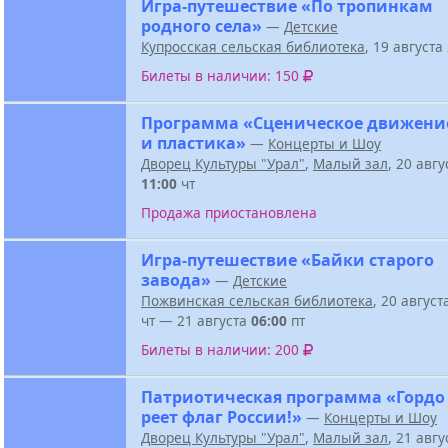
Игра-путешествие «По тропинкам
родного села»
—
Детские
Купросская сельская библиотека
, 19 август
Билеты в наличии: 150
Программа «Сценическое движени
и пластика»
—
Концерты и Шоу
Дворец Культуры "Урал"
,
Малый зал
, 20 авг
11:00
чт
Продажа приостановлена
Игра-путешествие «Байки старого
завода»
—
Детские
Пожвинская сельская библиотека
, 20 авгус
чт — 21 августа
06:00
пт
Билеты в наличии: 200
Патриотическая программа «Гордо
реет флаг России!»
—
Концерты и Шоу
Дворец Культуры "Урал"
,
Малый зал
, 21 авг