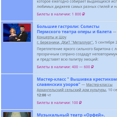
которое ежегодно собирает выдающихся ис
любимых диджеев самых разных стилей и н
Билеты в наличии: 1 800
Большие гастроли: Солисты
Пермского театра оперы и балета
—
Концерты и Шоу
г. Березники, ДКиТ "Металлург"
, 5 сентября
Переплетение яркого сильного баритона с
прозрачным сопрано создадут неповториму
и представят всю палитру эмоций:
Билеты в наличии: 400 — 600
Мастер-класс " Вышивка крестиком
славянских узоров"
—
Мастер-классы
Архангельский сельский дом культуры
, 10 с
12:00
чт
Билеты в наличии: 100
Музыкальный театр «Орфей».