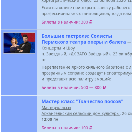
хореографический класс
, 23 октября 2026
12
Если вы хотите приоткрыть завесу рабочего
профессиональных танцовщиков, тогда вам 
Билеты в наличии: 300
Большие гастроли: Солисты
Пермского театра оперы и балета
—
Концерты и Шоу
п. Звездный, «ДК ЗАТО Звёздный»
, 23 октяб
пт
Переплетение яркого сильного баритона с
прозрачным сопрано создадут неповториму
и представят всю палитру эмоций:
Билеты в наличии: 500 — 800
Мастер-класс "Ткачество поясов"
—
Мастер-классы
Архангельский сельский дом культуры
, 26 о
12:00
пн
Билеты в наличии: 100