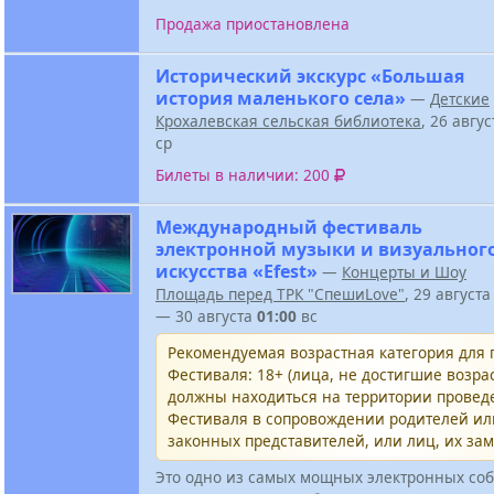
Продажа приостановлена
Исторический экскурс «Большая
история маленького села»
—
Детские
Крохалевская сельская библиотека
, 26 авгу
ср
Билеты в наличии: 200
Международный фестиваль
электронной музыки и визуальног
искусства «Efest»
—
Концерты и Шоу
Площадь перед ТРК "СпешиLove"
, 29 август
— 30 августа
01:00
вс
Рекомендуемая возрастная категория для
Фестиваля: 18+ (лица, не достигшие возрас
должны находиться на территории провед
Фестиваля в сопровождении родителей и
законных представителей, или лиц, их за
Это одно из самых мощных электронных соб