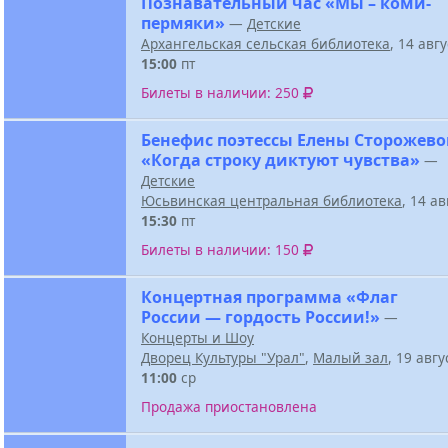
Познавательный час «Мы – коми-
пермяки»
—
Детские
Архангельская сельская библиотека
, 14 авг
15:00
пт
Билеты в наличии: 250
Бенефис поэтессы Елены Сторожев
«Когда строку диктуют чувства»
—
Детские
Юсьвинская центральная библиотека
, 14 а
15:30
пт
Билеты в наличии: 150
Концертная программа «Флаг
России — гордость России!»
—
Концерты и Шоу
Дворец Культуры "Урал"
,
Малый зал
, 19 авг
11:00
ср
Продажа приостановлена