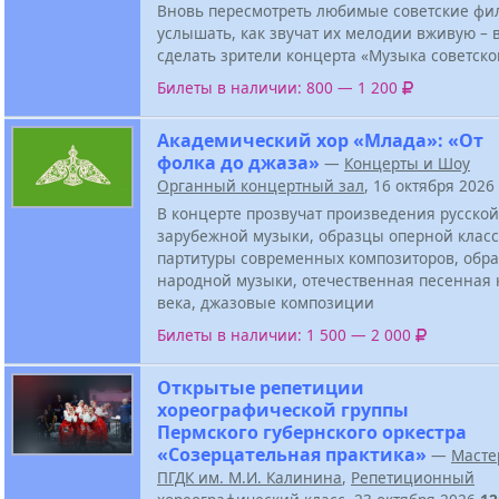
Вновь пересмотреть любимые советские фи
услышать, как звучат их мелодии вживую – в
сделать зрители концерта «Музыка советско
Билеты в наличии: 800 — 1 200
Академический хор «Млада»: «От
фолка до джаза»
—
Концерты и Шоу
Органный концертный зал
, 16 октября 2026
В концерте прозвучат произведения русской
зарубежной музыки, образцы оперной класс
партитуры современных композиторов, обра
народной музыки, отечественная песенная 
века, джазовые композиции
Билеты в наличии: 1 500 — 2 000
Открытые репетиции
хореографической группы
Пермского губернского оркестра
«Созерцательная практика»
—
Масте
ПГДК им. М.И. Калинина
,
Репетиционный