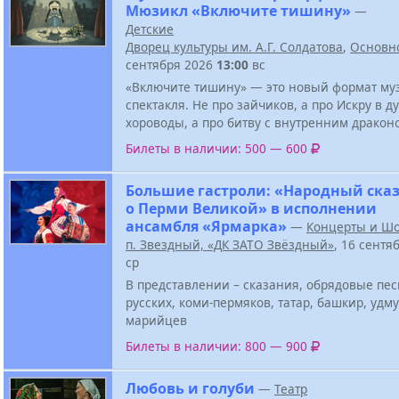
Мюзикл «Включите тишину»
—
Детские
Дворец культуры им. А.Г. Солдатова
,
Основн
сентября 2026
13:00
вс
«Включите тишину» — это новый формат му
спектакля. Не про зайчиков, а про Искру в д
хороводы, а про битву с внутренним дракон
Билеты в наличии: 500 — 600
Большие гастроли: «Народный ска
о Перми Великой» в исполнении
ансамбля «Ярмарка»
—
Концерты и Ш
п. Звездный, «ДК ЗАТО Звёздный»
, 16 сентя
ср
В представлении – сказания, обрядовые пе
русских, коми-пермяков, татар, башкир, удму
марийцев
Билеты в наличии: 800 — 900
Любовь и голуби
—
Театр