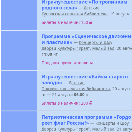
Игра-путешествие «По тропинкам
родного села»
—
Детские
Купросская сельская библиотека
, 19 август
Билеты в наличии: 150
Программа «Сценическое движени
и пластика»
—
Концерты и Шоу
Дворец Культуры "Урал"
,
Малый зал
, 20 авг
11:00
чт
Продажа приостановлена
Игра-путешествие «Байки старого
завода»
—
Детские
Пожвинская сельская библиотека
, 20 авгус
чт — 21 августа
06:00
пт
Билеты в наличии: 200
Патриотическая программа «Гордо
реет флаг России!»
—
Концерты и Шоу
Дворец Культуры "Урал"
,
Малый зал
, 21 авг