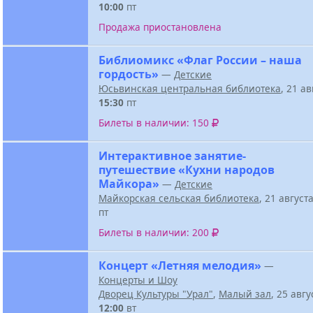
10:00
пт
Продажа приостановлена
Библиомикс «Флаг России – наша
гордость»
—
Детские
Юсьвинская центральная библиотека
, 21 а
15:30
пт
Билеты в наличии: 150
Интерактивное занятие-
путешествие «Кухни народов
Майкора»
—
Детские
Майкорская сельская библиотека
, 21 август
пт
Билеты в наличии: 200
Концерт «Летняя мелодия»
—
Концерты и Шоу
Дворец Культуры "Урал"
,
Малый зал
, 25 авг
12:00
вт