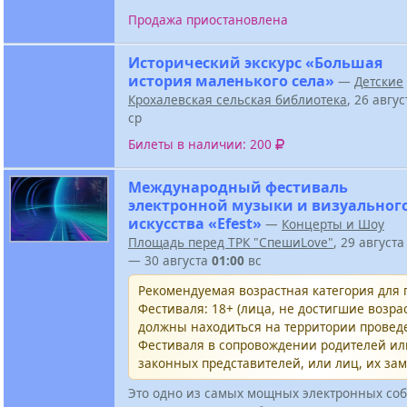
Продажа приостановлена
Исторический экскурс «Большая
история маленького села»
—
Детские
Крохалевская сельская библиотека
, 26 авгу
ср
Билеты в наличии: 200
Международный фестиваль
электронной музыки и визуальног
искусства «Efest»
—
Концерты и Шоу
Площадь перед ТРК "СпешиLove"
, 29 август
— 30 августа
01:00
вс
Рекомендуемая возрастная категория для
Фестиваля: 18+ (лица, не достигшие возрас
должны находиться на территории провед
Фестиваля в сопровождении родителей и
законных представителей, или лиц, их за
Это одно из самых мощных электронных соб