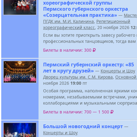
хореографической группы
Пермского губернского оркестра
«Созерцательная практика»
—
Масте
ПГДК им. М.И. Калинина
,
Репетиционный
хореографический класс
, 20 ноября 2026
12
Если вы хотите приоткрыть завесу рабочего
профессиональных танцовщиков, тогда вам 
Билеты в наличии: 300
Пермский губернский оркестр: «85
лет в кругу друзей»
—
Концерты и Шоу
Дворец культуры им. С.М. Кирова
,
Основной
ноября 2026
19:00
пт
Особая программа, наполненная яркими к
номерами, незабываемыми встречами, ун
коллаборациями и музыкальными сюрприза
Билеты в наличии: 700 — 1 500
Большой новогодний концерт
—
Концерты и Шоу