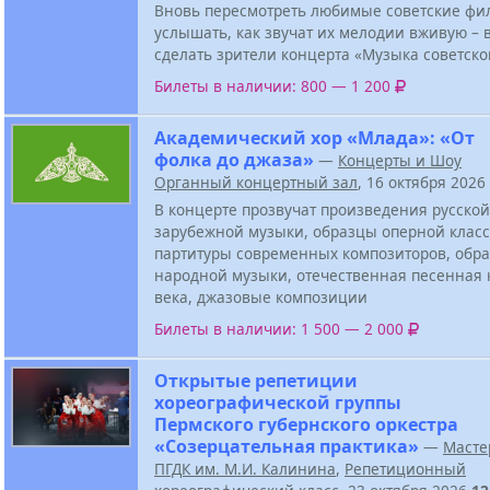
Вновь пересмотреть любимые советские фи
услышать, как звучат их мелодии вживую – в
сделать зрители концерта «Музыка советско
Билеты в наличии: 800 — 1 200
Академический хор «Млада»: «От
фолка до джаза»
—
Концерты и Шоу
Органный концертный зал
, 16 октября 2026
В концерте прозвучат произведения русской
зарубежной музыки, образцы оперной класс
партитуры современных композиторов, обра
народной музыки, отечественная песенная 
века, джазовые композиции
Билеты в наличии: 1 500 — 2 000
Открытые репетиции
хореографической группы
Пермского губернского оркестра
«Созерцательная практика»
—
Масте
ПГДК им. М.И. Калинина
,
Репетиционный