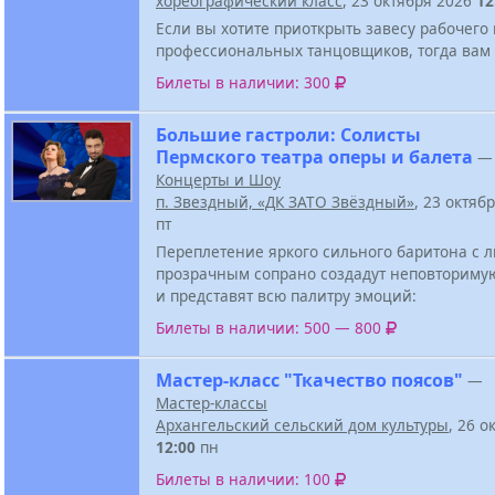
хореографический класс
, 23 октября 2026
12
Если вы хотите приоткрыть завесу рабочего
профессиональных танцовщиков, тогда вам 
Билеты в наличии: 300
Большие гастроли: Солисты
Пермского театра оперы и балета
—
Концерты и Шоу
п. Звездный, «ДК ЗАТО Звёздный»
, 23 октяб
пт
Переплетение яркого сильного баритона с
прозрачным сопрано создадут неповториму
и представят всю палитру эмоций:
Билеты в наличии: 500 — 800
Мастер-класс "Ткачество поясов"
—
Мастер-классы
Архангельский сельский дом культуры
, 26 о
12:00
пн
Билеты в наличии: 100