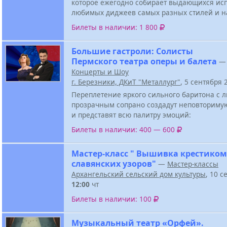
которое ежегодно собирает выдающихся ис
любимых диджеев самых разных стилей и н
Билеты в наличии: 1 800
Большие гастроли: Солисты
Пермского театра оперы и балета
—
Концерты и Шоу
г. Березники, ДКиТ "Металлург"
, 5 сентября
Переплетение яркого сильного баритона с
прозрачным сопрано создадут неповториму
и представят всю палитру эмоций:
Билеты в наличии: 400 — 600
Мастер-класс " Вышивка крестиком
славянских узоров"
—
Мастер-классы
Архангельский сельский дом культуры
, 10 с
12:00
чт
Билеты в наличии: 100
Музыкальный театр «Орфей».