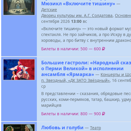
Мюзикл «Включите тишину»
—
Детские
Дворец культуры им. А.Г. Солдатова
,
Основн
сентября 2026
13:00
вс
«Включите тишину» — это новый формат му
спектакля. Не про зайчиков, а про Искру в д
хороводы, а про битву с внутренним дракон
Билеты в наличии: 500 — 600
Большие гастроли: «Народный ска
о Перми Великой» в исполнении
ансамбля «Ярмарка»
—
Концерты и Ш
п. Звездный, «ДК ЗАТО Звёздный»
, 16 сентя
ср
В представлении – сказания, обрядовые пе
русских, коми-пермяков, татар, башкир, удму
марийцев
Билеты в наличии: 800 — 900
Любовь и голуби
—
Театр