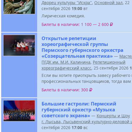
Дворец культуры "Искра"
,
Основной зал
, 22
сентября 2026
19:00
вт
Лирическая комедия.
Билеты в наличии: 1 100 — 2 600
Открытые репетиции
хореографической группы
Пермского губернского оркестра
«Созерцательная практика»
—
Масте
ПГДК им. М.И. Калинина
,
Репетиционный
хореографический класс
, 25 сентября 2026
1
Если вы хотите приоткрыть завесу рабочего
профессиональных танцовщиков, тогда вам 
Билеты в наличии: 300
Большие гастроли: Пермский
губернский оркестр «Музыка
советского экрана»
—
Концерты и Шоу
г. Лысьва, Лысьвенский культурно-деловой 
сентября 2026
17:00
вс