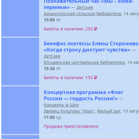
Познавательный час «Мы – коми-
пермяки»
—
Детские
Архангельская сельская библиотека
, 14 авг
15:00
пт
Билеты в наличии: 250
Бенефис поэтессы Елены Сторожев
«Когда строку диктуют чувства»
—
Детские
Юсьвинская центральная библиотека
, 14 а
15:30
пт
Билеты в наличии: 150
Концертная программа «Флаг
России — гордость России!»
—
Концерты и Шоу
Дворец Культуры "Урал"
,
Малый зал
, 19 авг
11:00
ср
Продажа приостановлена