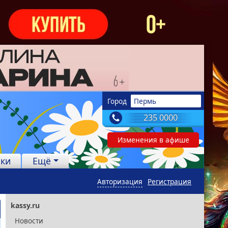
Город
Пермь
235 0000
Изменения в афише
лки
Ещё
Авторизация
Регистрация
kassy.ru
Новости