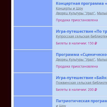
Концертная программа «
Концерты и Шоу
Дворец Культуры "Урал"
,
Малый
Продажа приостановлена
Игра-путешествие «По т
Купросская сельская библиоте
Билеты в наличии: 150
Программа «Сценическо
Дворец Культуры "Урал"
,
Малый
Продажа приостановлена
Игра-путешествие «Байк
Пожвинская сельская библиот
Билеты в наличии: 200
Патриотическая програм
и Шоу