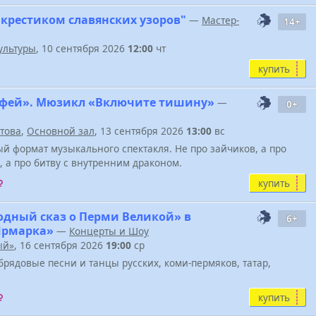
 крестиком славянских узоров"
—
Мастер-
14+
ультуры
, 10 сентября 2026
12:00
чт
купить
фей». Мюзикл «Включите тишину»
—
0+
атова
,
Основной зал
, 13 сентября 2026
13:00
вс
й формат музыкального спектакля. Не про зайчиков, а про
, а про битву с внутренним драконом.
купить
одный сказ о Перми Великой» в
6+
Ярмарка»
—
Концерты и Шоу
ый»
, 16 сентября 2026
19:00
ср
брядовые песни и танцы русских, коми-пермяков, татар,
купить