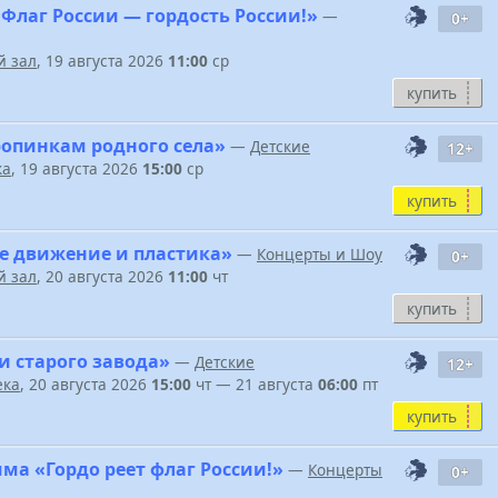
Флаг России — гордость России!»
—
0+
 зал
, 19 августа 2026
11:00
ср
купить
ропинкам родного села»
—
Детские
12+
ка
, 19 августа 2026
15:00
ср
купить
е движение и пластика»
—
Концерты и Шоу
0+
 зал
, 20 августа 2026
11:00
чт
купить
и старого завода»
—
Детские
12+
ека
, 20 августа 2026
15:00
чт — 21 августа
06:00
пт
купить
ма «Гордо реет флаг России!»
—
Концерты
0+