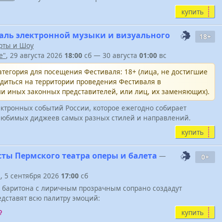
купить
ль электронной музыки и визуального
18+
рты и Шоу
e"
, 29 августа 2026
18:00
сб — 30 августа
01:00
вс
тегория для посещения Фестиваля: 18+ (лица, не достигшие
одиться на территории проведения Фестиваля в
и иных законных представителей, или лиц, их заменяющих).
ктронных событий России, которое ежегодно собирает
юбимых диджеев самых разных стилей и направлений.
купить
сты Пермского театра оперы и балета
—
0+
"
, 5 сентября 2026
17:00
сб
о баритона с лиричным прозрачным сопрано создадут
дставят всю палитру эмоций:
купить