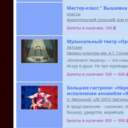
Мастер-класс " Вышивка
классы
Архангельский сельский дом к
Билеты в наличии: 100
Музыкальный театр «Ор
Детские
Дворец культуры им. А.Г. Солд
«Включите тишину» — это новы
Искру в душе. Не про хороводы
Билеты в наличии: 500 — 600
Большие гастроли: «Нар
исполнении ансамбля «
п. Звездный, «ДК ЗАТО Звёздн
В представлении – сказания, о
башкир, удмуртов, марийцев
Билеты в наличии: 800 — 900