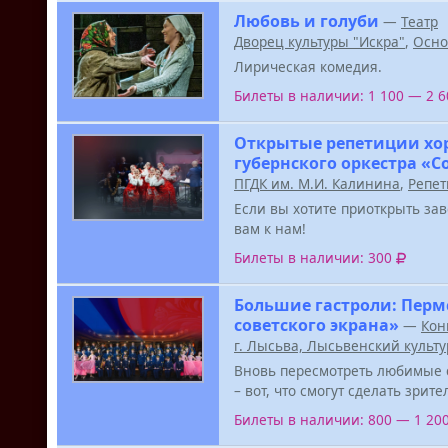
Любовь и голуби
—
Театр
Дворец культуры "Искра"
,
Осно
Лирическая комедия.
Билеты в наличии: 1 100 — 2 
Открытые репетиции хо
губернского оркестра «
ПГДК им. М.И. Калинина
,
Репет
Если вы хотите приоткрыть за
вам к нам!
Билеты в наличии: 300
Большие гастроли: Перм
советского экрана»
—
Кон
г. Лысьва, Лысьвенский культ
Вновь пересмотреть любимые 
– вот, что смогут сделать зрит
Билеты в наличии: 800 — 1 20