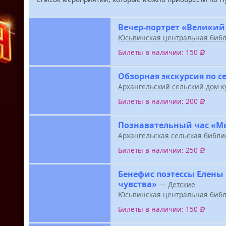
Вечер-портрет «Великий
Юсьвинская центральная библ
Билеты в наличии: 150
Обзорная экскурсия по с
Архангельский сельский дом к
Билеты в наличии: 200
Познавательный час «М
Архангельская сельская библи
Билеты в наличии: 250
Бенефис поэтессы Елены
чувства»
—
Детские
Юсьвинская центральная библ
Билеты в наличии: 150