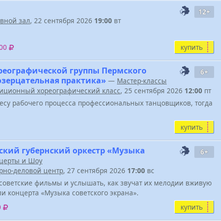
12+
вной зал
, 22 сентября 2026
19:00
вт
купить
600
реографической группы Пермского
6+
Созерцательная практика»
—
Мастер-классы
иционный хореографический класс
, 25 сентября 2026
12:00
пт
весу рабочего процесса профессиональных танцовщиков, тогда
купить
ский губернский оркестр «Музыка
6+
церты и Шоу
урно-деловой центр
, 27 сентября 2026
17:00
вс
советские фильмы и услышать, как звучат их мелодии вживую
ели концерта «Музыка советского экрана».
купить
0