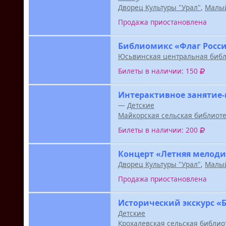
Дворец Культуры "Урал"
,
Малый
Продажа приостановлена
Библиомикс «Флаг Росси
Юсьвинская центральная библ
Билеты в наличии: 150
Интерактивное занятие-
—
Детские
Майкорская сельская библиот
Билеты в наличии: 200
Концерт «Летняя мелоди
Дворец Культуры "Урал"
,
Малый
Продажа приостановлена
Исторический экскурс «
Детские
Крохалевская сельская библио