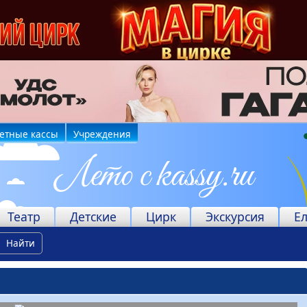
етные кассы
Учреждения
Театр
Детские
Цирк
Экскурсия
Е
Найти