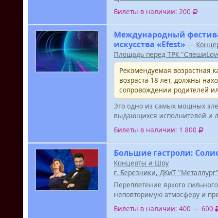
Билеты в наличии: 200
Международный фестива
искусства «Efest»
—
Конце
Площадь перед ТРК "СпешиLov
Рекомендуемая возрастная ка
возраста 18 лет, должны нах
сопровождении родителей ил
Это одно из самых мощных эле
выдающихся исполнителей и л
Билеты в наличии: 1 800
Большие гастроли: Соли
Концерты и Шоу
г. Березники, ДКиТ "Металлург
Переплетение яркого сильног
неповторимую атмосферу и пре
Билеты в наличии: 400 — 600