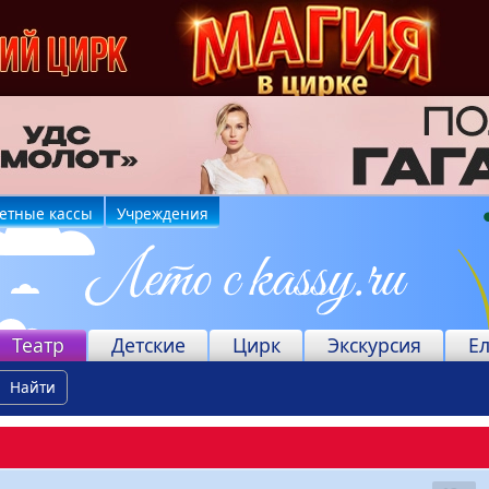
етные кассы
Учреждения
Театр
Детские
Цирк
Экскурсия
Е
Найти