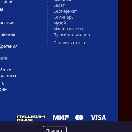
афише
Балет
сы
Сертификат
Семинары
зования
Музей
Мастер-классы
зования
Пушкинская карта
Оставить отзыв
бретения
рата
ботки
 данных
 в
дни
Принять