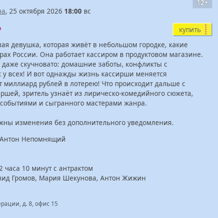
12+
на
, 25 октября 2026
18:00
вс
купить
лая девушка, которая живёт в небольшом городке, какие
рах России. Она работает кассиром в продуктовом магазине.
 даже скучновато: домашние заботы, конфликты с
к у всех! И вот однажды жизнь кассирши меняется
 миллиард рублей в лотерею! Что происходит дальше с
ршей, зритель узнаёт из лирическо-комедийного сюжета,
событиями и сыгранного мастерами жанра.
ожны изменения без дополнительного уведомления.
, Антон Непомнящий
 часа 10 минут с антрактом
онид Громов, Мария Шекунова, Антон Жижин
ерации, д. 8, офис 15