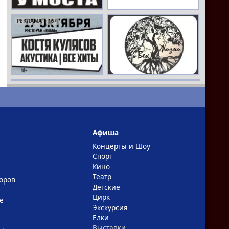
РЕКЛАМА
16+
РЕКЛАМА
16+
Афиша
Концерты и Шоу
Спорт
Кино
Театр
оров
Детские
Цирк
е
Экскурсия
Елки
Выставки