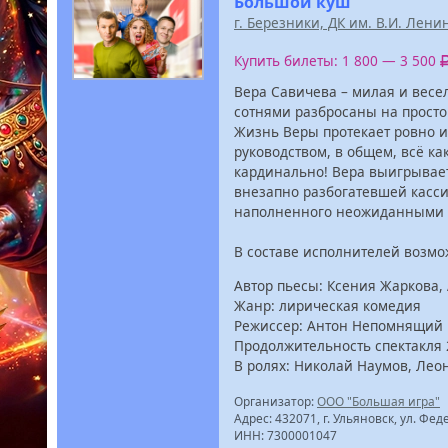
Большой куш
г. Березники, ДК им. В.И. Лени
Купить билеты: 1 800 — 3 500
Вера Савичева – милая и весе
сотнями разбросаны на просто
Жизнь Веры протекает ровно и
руководством, в общем, всё ка
кардинально! Вера выигрывает
внезапно разбогатевшей касси
наполненного неожиданными 
В составе исполнителей возм
Автор пьесы: Ксения Жаркова
Жанр: лирическая комедия
Режиссер: Антон Непомнящий
Продолжительность спектакля 2
В ролях: Николай Наумов, Ле
Организатор:
ООО "Большая игра"
Адрес: 432071, г. Ульяновск, ул. Фед
ИНН: 7300001047