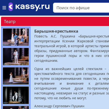
Театр
Барышня-крестьянка
Повесть А.С. Пушкина «Барышня-кресть
интерпретации Ксении Жарковой станов
театральной игрой, в которой артисты прим
образы, придуманные автором. Фантазирую
герои пушкинской поры и что в них от
сегодняшним.
Одна из важнейших целей спектакля – 
хрестоматийного текста для сегодняшних п
не путем осовременивания повести, а чер
вчитывание и внимание к деталям.
сегодняшние юные души по-прежнему
настоящему, невзирая на статус и разные з
потому, что не любить не могут.
Александр Сергеевич Пушкин