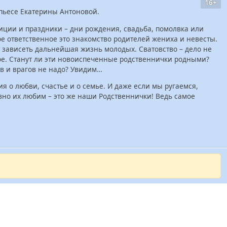
16+
 пьесе Екатерины Антоновой.
диции и праздники – дни рождения, свадьба, помолвка или
ое ответственное это знакомство родителей жениха и невесты.
т зависеть дальнейшая жизнь молодых. Сватовство – дело не
ое. Станут ли эти новоиспеченные родственнички родными?
в и врагов не надо? Увидим…
ия о любви, счастье и о семье. И даже если мы ругаемся,
вно их любим – это же наши Родственнички! Ведь самое