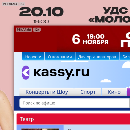
РЕКЛАМА
6+
РЕКЛАМА
РЕКЛАМА
РЕКЛАМА
РЕКЛАМА
РЕКЛАМА
РЕКЛАМА
12+
6+
6+
16+
16+
6+
Новости
О компании
Для организаторов
Бил
Концерты и Шоу
Спорт
Кино
Театр