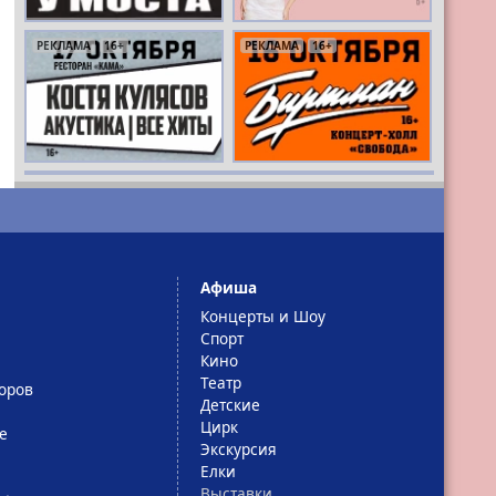
РЕКЛАМА
16+
РЕКЛАМА
16+
Афиша
Концерты и Шоу
Спорт
Кино
Театр
оров
Детские
Цирк
е
Экскурсия
Елки
Выставки