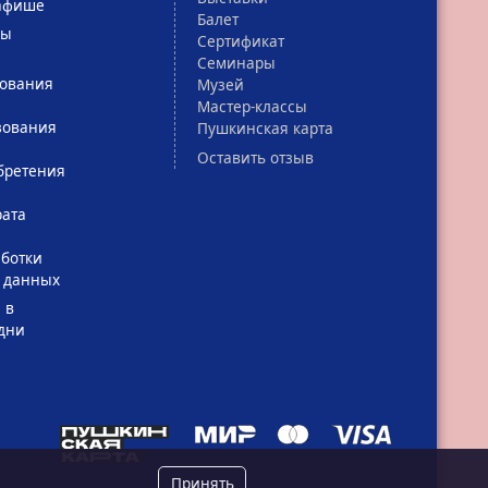
афише
Балет
сы
Сертификат
Семинары
зования
Музей
Мастер-классы
зования
Пушкинская карта
Оставить отзыв
бретения
рата
ботки
 данных
 в
дни
Принять