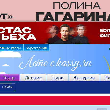
етные кассы
Учреждения
Театр
Детские
Цирк
Экскурсия
Е
Найти