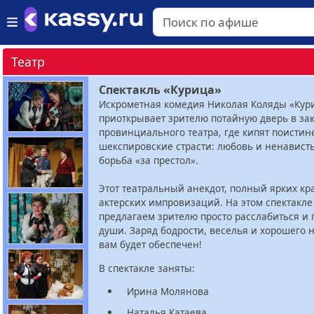
Театр
Спектакль «Курица»
Искрометная комедия Николая Коляды «Кур
приоткрывает зрителю потайную дверь в за
провинциального театра, где кипят поистин
шекспировские страсти: любовь и ненависть
борьба «за престол».
Этот театральный анекдот, полный ярких кр
актерских импровизаций. На этом спектакл
предлагаем зрителю просто расслабиться и 
души. Заряд бодрости, веселья и хорошего 
вам будет обеспечен!
В спектакле заняты:
Ирина Молянова
Наталья Катаева