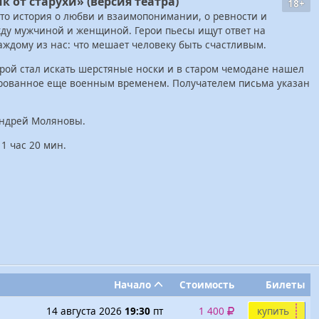
к от старухи» (версия театра)
18+
это история о любви и взаимопонимании, о ревности и
ду мужчиной и женщиной. Герои пьесы ищут ответ на
аждому из нас: что мешает человеку быть счастливым.
ерой стал искать шерстяные носки и в старом чемодане нашел
ированное еще военным временем. Получателем письма указан
Андрей Моляновы.
1 час 20 мин.
Начало
Стоимость
Билеты
14 августа 2026
19:30
пт
1 400
купить