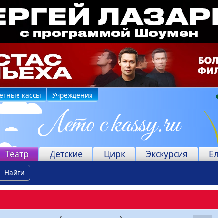
етные кассы
Учреждения
Театр
Детские
Цирк
Экскурсия
Е
Найти