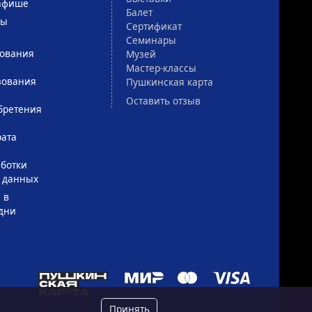
афише
Балет
сы
Сертификат
Семинары
зования
Музей
Мастер-классы
зования
Пушкинская карта
Оставить отзыв
бретения
рата
ботки
 данных
 в
дни
Принять