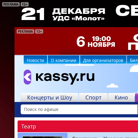
РЕКЛАМА
12+
РЕКЛАМА
РЕКЛАМА
РЕКЛАМА
РЕКЛАМА
РЕКЛАМА
РЕКЛАМА
12+
16+
6+
16+
6+
6+
Новости
О компании
Для организаторов
Бил
Концерты и Шоу
Спорт
Кино
Театр