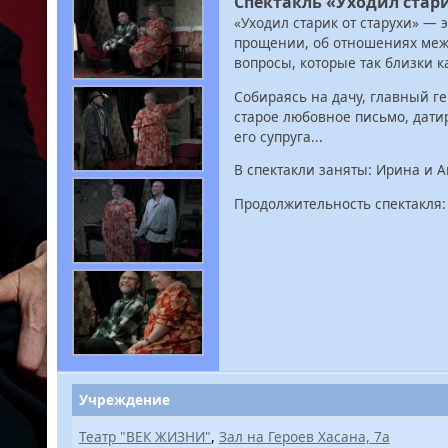
Спектакль «Уходил стари
«Уходил старик от старухи» — 
прощении, об отношениях меж
вопросы, которые так близки к
Собираясь на дачу, главный г
старое любовное письмо, дат
его супруга...
В спектакли заняты: Ирина и 
Продолжительность спектакля: 
Учреждение
Театр "ВЕК ЖИЗНИ"
,
Зал на Героев Хасана, 7а