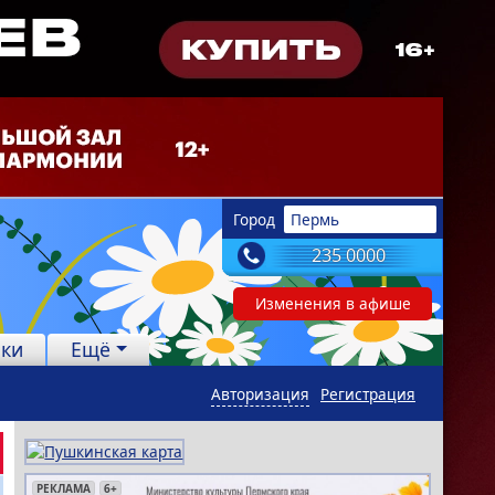
Город
Пермь
235 0000
Изменения в афише
лки
Ещё
Авторизация
Регистрация
РЕКЛАМА
РЕКЛАМА
РЕКЛАМА
РЕКЛАМА
РЕКЛАМА
РЕКЛАМА
6+
18+
16+
12+
16+
0+