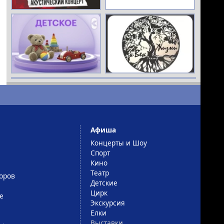
РЕКЛАМА
16+
РЕКЛАМА
16+
Афиша
Концерты и Шоу
Спорт
Кино
Театр
оров
Детские
Цирк
е
Экскурсия
Елки
Выставки