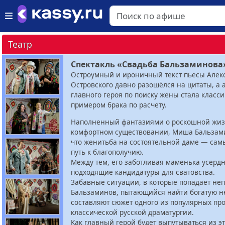
Театр
Спектакль «Свадьба Бальзаминова
Остроумный и ироничный текст пьесы Алек
Островского давно разошёлся на цитаты, а
главного героя по поиску жены стала класс
примером брака по расчету.
Наполненный фантазиями о роскошной жиз
комфортном существовании, Миша Бальзам
что женитьба на состоятельной даме — са
путь к благополучию.
Между тем, его заботливая маменька усерд
подходящие кандидатуры для сватовства.
Забавные ситуации, в которые попадает не
Бальзаминов, пытающийся найти богатую не
составляют сюжет одного из популярных пр
классической русской драматургии.
Как главный герой будет выпутываться из э