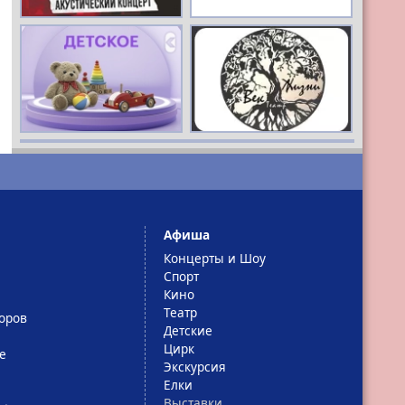
РЕКЛАМА
16+
РЕКЛАМА
16+
Афиша
Концерты и Шоу
Спорт
Кино
Театр
оров
Детские
Цирк
е
Экскурсия
Елки
Выставки