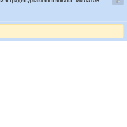
и эстрадно-джазового вокала "МИЛАТОН"
4+