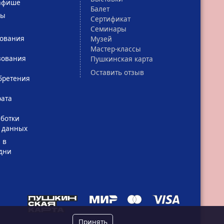
афише
Балет
сы
Сертификат
Семинары
зования
Музей
Мастер-классы
зования
Пушкинская карта
Оставить отзыв
бретения
рата
ботки
 данных
 в
дни
Принять