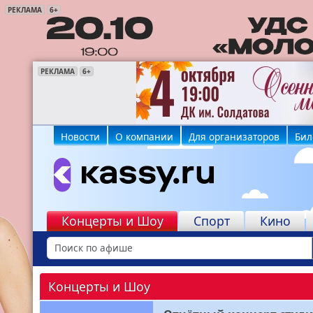
РЕКЛАМА
6+
РЕКЛАМА
РЕКЛАМА
РЕКЛАМА
РЕКЛАМА
РЕКЛАМА
РЕКЛАМА
6+
6+
6+
16+
16+
12+
Новости
О компании
Для организаторов
Бил
Концерты и Шоу
Спорт
Кино
Концерты и Шоу