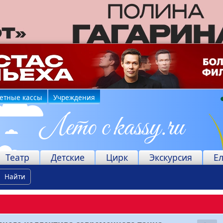
етные кассы
Учреждения
Театр
Детские
Цирк
Экскурсия
Е
Найти