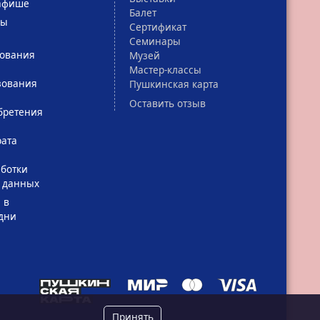
афише
Балет
сы
Сертификат
Семинары
зования
Музей
Мастер-классы
зования
Пушкинская карта
Оставить отзыв
бретения
рата
ботки
 данных
 в
дни
Принять