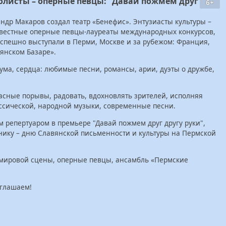
солисты – оперные певцы: "Давай пожмем друг
6+
ндр Макаров создал театр «Бенефис». Энтузиасты культуры –
звестные оперные певцы-лауреаты международных конкурсов,
спешно выступали в Перми, Москве и за рубежом: Франция,
вянском Базаре».
ума, сердца: любимые песни, романсы, арии, дуэты о дружбе,
асные порывы, радовать, вдохновлять зрителей, исполняя
сической, народной музыки, современные песни.
м репертуаром в премьере "Давай пожмем друг другу руки",
ику – дню Славянской письменности и культуры на Пермской
 мировой сцены, оперные певцы, ансамбль «Пермские
глашаем!