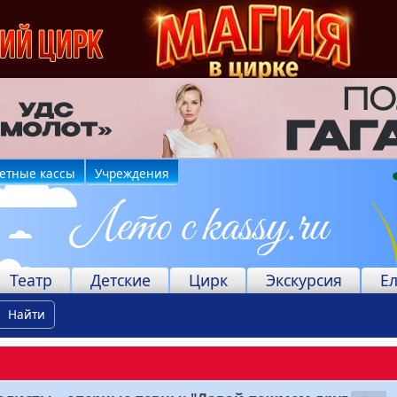
етные кассы
Учреждения
Театр
Детские
Цирк
Экскурсия
Е
Найти