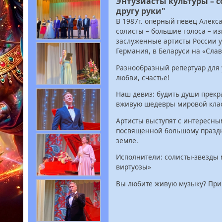
Энтузиасты культуры – 
другу руки"
В 1987г. оперный певец Алекса
солисты – большие голоса – и
заслуженные артисты России у
Германия, в Беларуси на «Сла
Разнообразный репертуар для 
любви, счастье!
Наш девиз: будить души прекр
вживую шедевры мировой клас
Артисты выступят с интересны
посвященной большому праздн
земле.
Исполнители: солисты-звезды
виртуозы»
Вы любите живую музыку? При