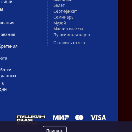
афише
Балет
сы
Сертификат
Семинары
зования
Музей
Мастер-классы
зования
Пушкинская карта
Оставить отзыв
бретения
рата
ботки
 данных
 в
дни
Принять