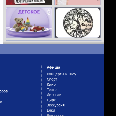
РЕКЛАМА
16+
РЕКЛАМА
16+
Афиша
Концерты и Шоу
Спорт
Кино
Театр
оров
Детские
Цирк
е
Экскурсия
Елки
Выставки