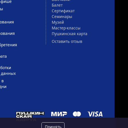
афише
Балет
сы
Сертификат
Семинары
зования
Музей
Мастер-классы
зования
Пушкинская карта
Оставить отзыв
бретения
рата
ботки
 данных
 в
дни
Принять