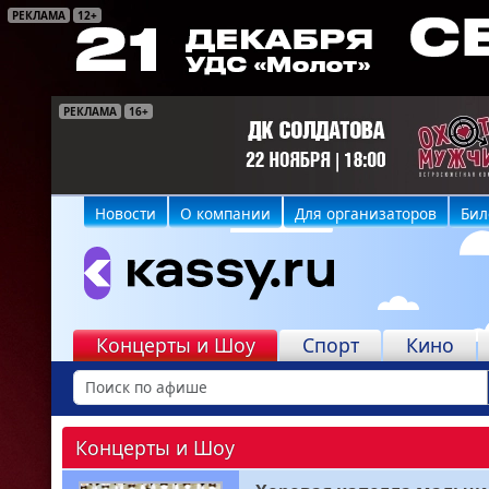
РЕКЛАМА
12+
РЕКЛАМА
РЕКЛАМА
РЕКЛАМА
РЕКЛАМА
РЕКЛАМА
РЕКЛАМА
16+
6+
16+
6+
12+
6+
Новости
О компании
Для организаторов
Бил
Концерты и Шоу
Спорт
Кино
Концерты и Шоу