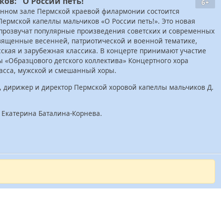
ов: "О России петь!"
6+
рганном зале Пермской краевой филармонии состоится
Пермской капеллы мальчиков «О России петь!». Это новая
 прозвучат популярные произведения советских и современных
вященные весенней, патриотической и военной тематике,
сская и зарубежная классика. В концерте принимают участие
 «Образцового детского коллектива» Концертного хора
ласса, мужской и смешанный хоры.
 дирижер и директор Пермской хоровой капеллы мальчиков Д.
 Екатерина Баталина-Корнева.