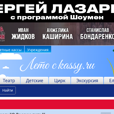
етные кассы
Учреждения
Театр
Детские
Цирк
Экскурсия
Е
Найти