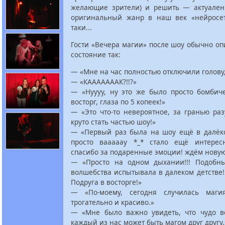
желающие зрители) и решить — актуален
оригинальный жанр в наш век «нейросе
таки...
Гости «Вечера магии» после шоу обычно о
состояние так:
— «Мне на час полностью отключили голову,
— «КАААААААК?!!?»
— «Нуууу, ну это же было просто бомбиче
восторг, глаза по 5 копеек!»
— «Это что-то невероятное, за гранью ра
круто стать частью шоу!»
— «Первый раз была на шоу ещё в далёко
просто вааааау *_* стало ещё интерес
спасибо за подаренные эмоции! ждём нову
— «Просто на одном дыхании!!! Подобн
волшебства испытывала в далеком детстве! 
Подруга в восторге!»
— «По-моему, сегодня случилась маги
трогательно и красиво.»
— «Мне было важно увидеть, что чудо в
каждый из нас может быть магом друг другу.