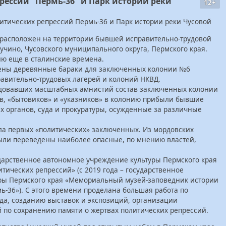
рессий "Пермь-36" и Парк истории реки
12+
литических репрессий Пермь-36 и Парк истории реки Чусовой
 расположен на территории бывшей исправительно-трудовой
учино, Чусовского муниципального округа, Пермского края.
ю еще в сталинские времена.
роены деревянные бараки для заключенных колонии №6
авительно-трудовых лагерей и колоний НКВД.
едовавших масштабных амнистий состав заключенных колонии
в, «бытовиков» и «указников» в колонию прибыли бывшие
 органов, суда и прокуратуры, осужденные за различные
яла первых «политических» заключенных. Из мордовских
ыли переведены наиболее опасные, по мнению властей,
ударственное автономное учреждение культуры Пермского края
ических репрессий» (с 2019 года – государственное
ры Пермского края «Мемориальный музей-заповедник истории
ь-36»). С этого времени проделана большая работа по
а, созданию выставок и экспозиций, организации
 по сохранению памяти о жертвах политических репрессий.