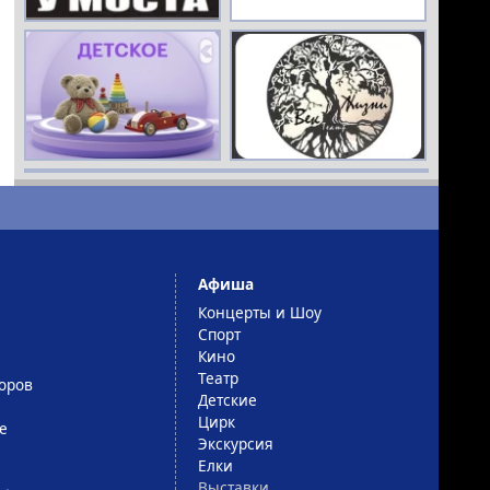
РЕКЛАМА
16+
РЕКЛАМА
16+
Афиша
Концерты и Шоу
Спорт
Кино
Театр
оров
Детские
Цирк
е
Экскурсия
Елки
Выставки