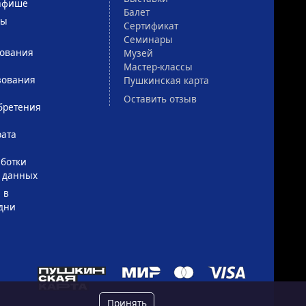
афише
Балет
сы
Сертификат
Семинары
зования
Музей
Мастер-классы
зования
Пушкинская карта
Оставить отзыв
бретения
рата
ботки
 данных
 в
дни
Принять