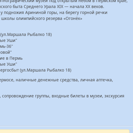
этнографический музей под открытым небом в Пермском крае,
ского быта Среднего Урала XIX — начала XX веков.
 у подножия Арининой горы, на берегу горной речки
й школы олимпийского резерва «Огонёк»
 (ул.Маршала Рыбалко 18)
ные Уши"
мь-36"
совой"
ние в Пермь
ные Уши"
ергосбыт (ул.Маршала Рыбалко 18)
 термосе, наличные денежные средства, личная аптечка,
, сопровождение группы, входные билеты в музеи, экскурсия