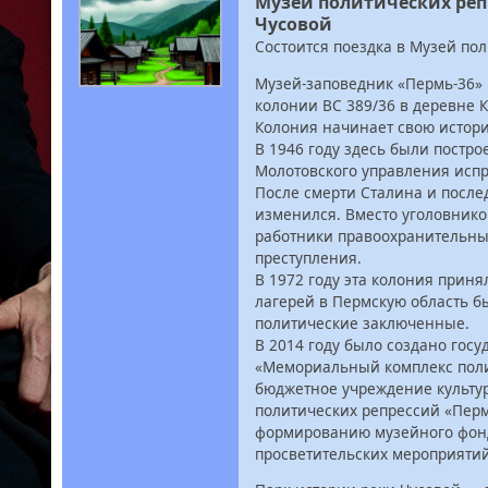
Музей политических реп
Чусовой
Состоится поездка в Музей по
Музей-заповедник «Пермь-36»
колонии ВС 389/36 в деревне К
Колония начинает свою истори
В 1946 году здесь были пост
Молотовского управления испр
После смерти Сталина и посл
изменился. Вместо уголовнико
работники правоохранительных
преступления.
В 1972 году эта колония прин
лагерей в Пермскую область б
политические заключенные.
В 2014 году было создано гос
«Мемориальный комплекс полит
бюджетное учреждение культу
политических репрессий «Перм
формированию музейного фонд
просветительских мероприятий