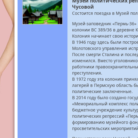
Музей политических реп
Чусовой
Состоится поездка в Музей по
Музей-заповедник «Пермь-36»
колонии ВС 389/36 в деревне К
Колония начинает свою истори
В 1946 году здесь были пост
Молотовского управления испр
После смерти Сталина и посл
изменился. Вместо уголовнико
работники правоохранительных
преступления.
В 1972 году эта колония прин
лагерей в Пермскую область б
политические заключенные.
В 2014 году было создано гос
«Мемориальный комплекс полит
бюджетное учреждение культу
политических репрессий «Перм
формированию музейного фонд
просветительских мероприятий