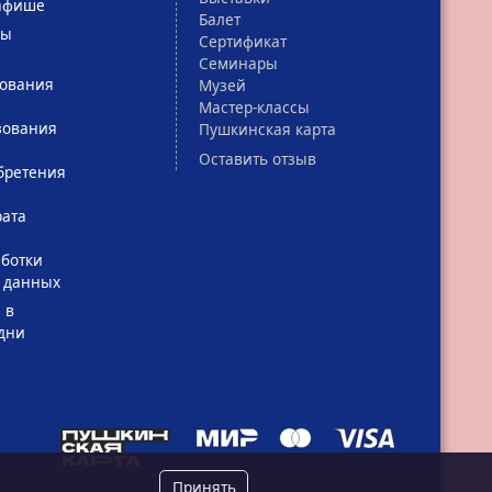
афише
Балет
сы
Сертификат
Семинары
зования
Музей
Мастер-классы
зования
Пушкинская карта
Оставить отзыв
бретения
рата
ботки
 данных
 в
дни
Принять