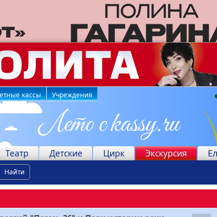
етные кассы
Учреждения
Театр
Детские
Цирк
Экскурсия
Е
Найти