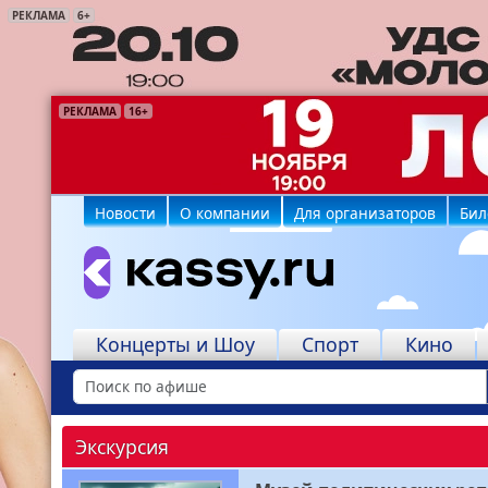
РЕКЛАМА
6+
РЕКЛАМА
РЕКЛАМА
РЕКЛАМА
РЕКЛАМА
РЕКЛАМА
РЕКЛАМА
РЕКЛАМА
16+
6+
6+
12+
6+
16+
6+
Новости
О компании
Для организаторов
Бил
Концерты и Шоу
Спорт
Кино
Экскурсия