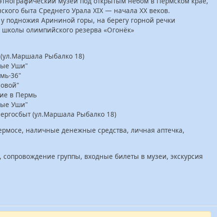
этнографический музей под открытым небом в Пермском крае,
ского быта Среднего Урала XIX — начала XX веков.
 у подножия Арининой горы, на берегу горной речки
й школы олимпийского резерва «Огонёк»
 (ул.Маршала Рыбалко 18)
ные Уши"
мь-36"
совой"
ние в Пермь
ные Уши"
ергосбыт (ул.Маршала Рыбалко 18)
 термосе, наличные денежные средства, личная аптечка,
, сопровождение группы, входные билеты в музеи, экскурсия