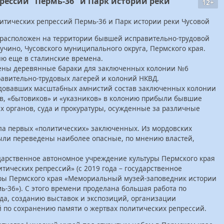
рессий "Пермь-36" и Парк истории реки
12+
литических репрессий Пермь-36 и Парк истории реки Чусовой
 расположен на территории бывшей исправительно-трудовой
учино, Чусовского муниципального округа, Пермского края.
ю еще в сталинские времена.
роены деревянные бараки для заключенных колонии №6
авительно-трудовых лагерей и колоний НКВД.
едовавших масштабных амнистий состав заключенных колонии
в, «бытовиков» и «указников» в колонию прибыли бывшие
 органов, суда и прокуратуры, осужденные за различные
яла первых «политических» заключенных. Из мордовских
ыли переведены наиболее опасные, по мнению властей,
ударственное автономное учреждение культуры Пермского края
ических репрессий» (с 2019 года – государственное
ры Пермского края «Мемориальный музей-заповедник истории
ь-36»). С этого времени проделана большая работа по
а, созданию выставок и экспозиций, организации
 по сохранению памяти о жертвах политических репрессий.