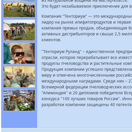
из натуральной вощины на мастер-классе.
Это будет незабываемое приключение для в
Компания “Тенториум” — это международный
лидер на рынке апифитопродуктов и первая
компания прямых продаж, объединяющая бо
активных дистрибьюторов и свыше 2,5 мил
клиентов.
"Тенториум Руланд" – единственное предпри
отрасли, которое перерабатывает все извес
продукты пчеловодства и растительные ком
Продукция компании успешно представлена
миру и отмечена многочисленными россий
международными наградами. Среди них – 2
Всемирной федерации пчеловодческих асс
"Апимондия" и 20 дипломов победителя Все
конкурса "100 лучших товаров России". Ин
разработки компании защищены 40 патента