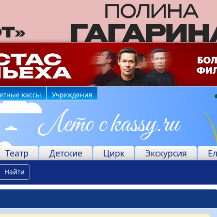
етные кассы
Учреждения
Театр
Детские
Цирк
Экскурсия
Е
Найти