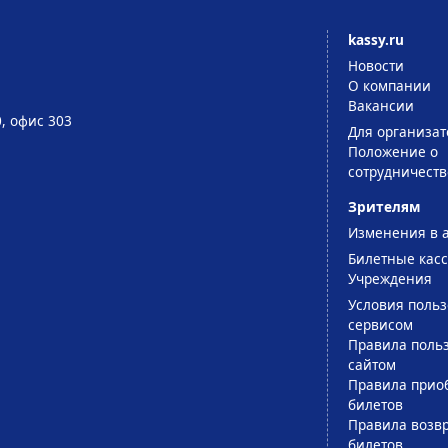
kassy.ru
Новости
О компании
Вакансии
0, офис 303
Для организат
Положение о
сотрудничеств
Зрителям
Изменения в 
Билетные кас
Учреждения
Условия поль
сервисом
Правила поль
сайтом
Правила прио
билетов
Правила возв
билетов