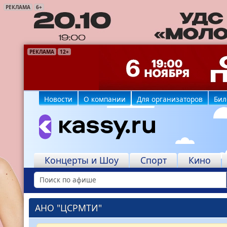
РЕКЛАМА
6+
РЕКЛАМА
РЕКЛАМА
РЕКЛАМА
РЕКЛАМА
РЕКЛАМА
РЕКЛАМА
РЕКЛАМА
12+
16+
6+
6+
6+
6+
16+
Новости
О компании
Для организаторов
Бил
Концерты и Шоу
Спорт
Кино
АНО "ЦСРМТИ"