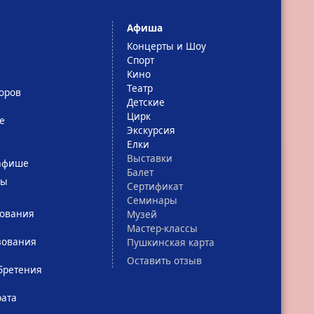
Афиша
Концерты и Шоу
Спорт
Кино
Театр
оров
Детские
Цирк
е
Экскурсия
Елки
Выставки
афише
Балет
сы
Сертификат
Семинары
зования
Музей
Мастер-классы
зования
Пушкинская карта
Оставить отзыв
бретения
рата