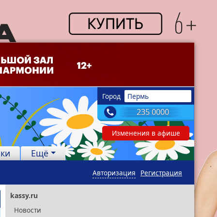
Город
Пермь
235 0000
Изменения в афише
лки
Ещё
Авторизация
Регистрация
kassy.ru
Новости