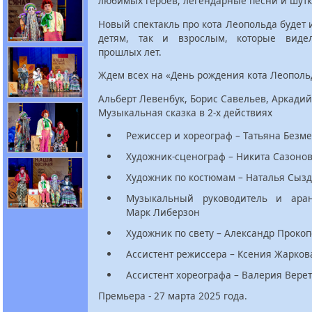
любимых героев, легендарные песни и шутк
Новый спектакль про кота Леопольда будет 
детям, так и взрослым, которые видел
прошлых лет.
Ждем всех на «День рождения кота Леополь
Альберт Левенбук, Борис Савельев, Аркадий
Музыкальная сказка в 2-х действиях
Режиссер и хореограф – Татьяна Безм
Художник-сценограф – Никита Сазоно
Художник по костюмам – Наталья Сыз
Музыкальный руководитель и ара
Марк Либерзон
Художник по свету – Александр Проко
Ассистент режиссера – Ксения Жарков
Ассистент хореографа – Валерия Вере
Премьера - 27 марта 2025 года.