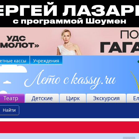
етные кассы
Учреждения
Театр
Детские
Цирк
Экскурсия
Е
Найти