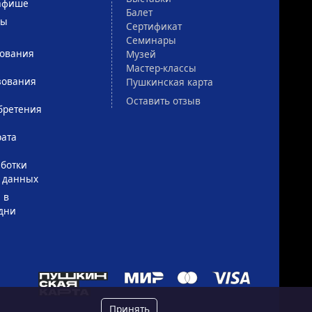
афише
Балет
сы
Сертификат
Семинары
зования
Музей
Мастер-классы
зования
Пушкинская карта
Оставить отзыв
бретения
рата
ботки
 данных
 в
дни
Принять