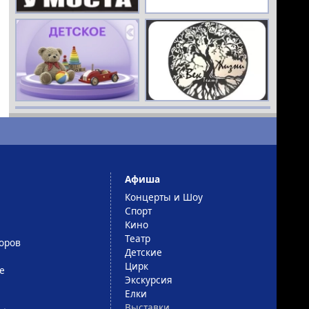
РЕКЛАМА
16+
РЕКЛАМА
16+
Афиша
Концерты и Шоу
Спорт
Кино
Театр
оров
Детские
Цирк
е
Экскурсия
Елки
Выставки