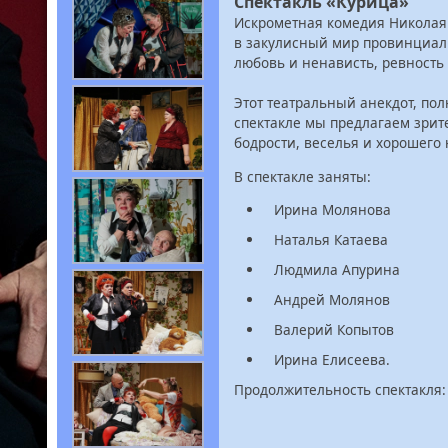
Спектакль «Курица»
Искрометная комедия Николая
в закулисный мир провинциаль
любовь и ненависть, ревность 
Этот театральный анекдот, по
спектакле мы предлагаем зрит
бодрости, веселья и хорошего 
В спектакле заняты:
Ирина Молянова
Наталья Катаева
Людмила Апурина
Андрей Молянов
Валерий Копытов
Ирина Елисеева.
Продолжительность спектакля: 