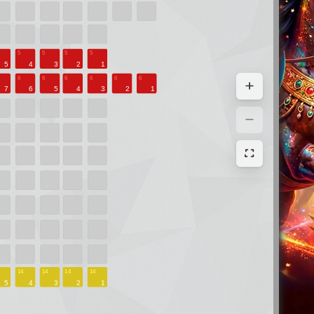
Афиша
Концерты и Шоу
Спорт
Кино
Театр
оров
Детские
Цирк
е
Экскурсия
Елки
Выставки
афише
Балет
сы
Сертификат
Семинары
зования
Музей
Мастер-классы
зования
Пушкинская карта
Оставить отзыв
бретения
рата