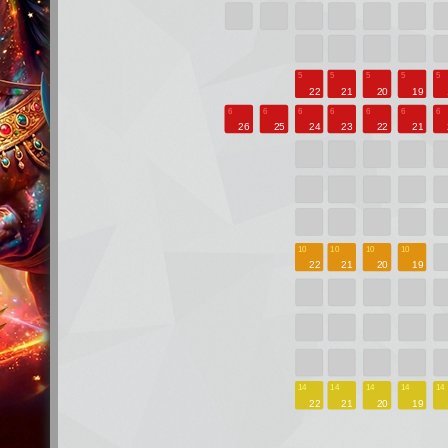
ООО "Городские Зрелищные Кассы"
614000, Пермский край, г. Пермь, ул. Пермская, д. 7
Телефон: (342) 235-00-00
Бронирование билетов: 8 (342) 235-00-00
pay@kassy.ru
— возврат билетов
pr@kassy.ru
— по вопросам рекламы и PR
© ООО "Городские Зрелищные Кассы", 2026