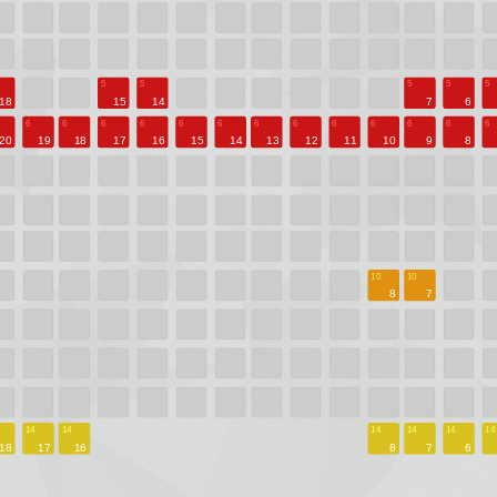
kassy.ru
Новости
О компании
Вакансии
0, офис 303
Для организат
Положение о
сотрудничеств
Зрителям
Изменения в 
Билетные кас
Учреждения
Условия поль
сервисом
Правила поль
сайтом
Правила прио
билетов
Правила возв
билетов