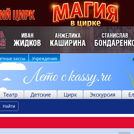
етные кассы
Учреждения
Театр
Детские
Цирк
Экскурсия
Е
Найти