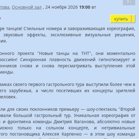
0+
атова
,
Основной зал
, 24 ноября 2026
19:00
вт
купить
ире танцев! Стильные номера и завораживающая хореография,
 звуковые эффекты, эксклюзивные визуальные решения,
ия.
ионного проекта "Новые танцы на ТНТ", они моментально
оссиян! Синхронная плавность движений гипнотизирует и
лонников снова и снова пересматривать выступления этой
манды.
амках своего первого гастрольного тура выступили более чем в
его зарубежья, а число посетивших их концерты зрителей
человек.
или для своих поклонников премьеру — шоу-спектакль "Второй
овали большой гастрольный тур. Уникальная хореография от
ля и фронтмена команды Дмитрия Ваганова, абсолютно новые
можно только на сольном концерте, и нетривиальные
того постановщика Алексея Карпенко — в этом шоу команда