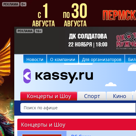
РЕКЛАМА
0+
РЕКЛАМА
РЕКЛАМА
РЕКЛАМА
РЕКЛАМА
РЕКЛАМА
РЕКЛАМА
16+
6+
6+
16+
12+
6+
Новости
О компании
Для организаторов
Бил
Концерты и Шоу
Спорт
Кино
Концерты и Шоу