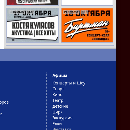
РЕКЛАМА
16+
РЕКЛАМА
16+
Афиша
Концерты и Шоу
Спорт
Кино
Театр
оров
Детские
Цирк
е
Экскурсия
Елки
Выставки