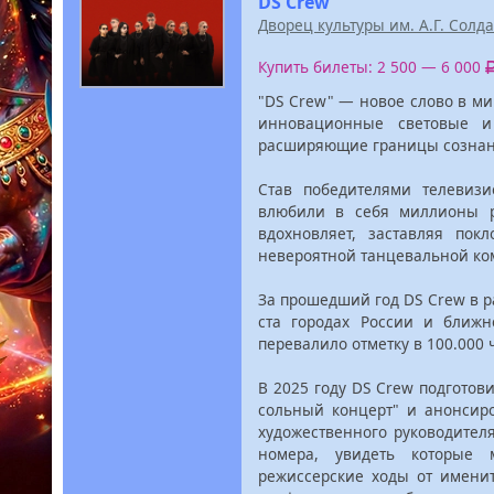
DS Crew
Дворец культуры им. А.Г. Солд
Купить билеты: 2 500 — 6 000
"DS Crew" — новое слово в м
инновационные световые и
расширяющие границы сознан
Став победителями телевиз
влюбили в себя миллионы р
вдохновляет, заставляя пок
невероятной танцевальной ко
За прошедший год DS Crew в р
ста городах России и ближн
перевалило отметку в 100.000 
В 2025 году DS Crew подготов
сольный концерт" и анонсир
художественного руководите
номера, увидеть которые 
режиссерские ходы от имени