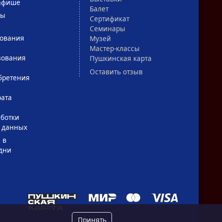
афише
Балет
сы
Сертификат
Семинары
зования
Музей
Мастер-классы
зования
Пушкинская карта
Оставить отзыв
бретения
рата
ботки
 данных
 в
дни
Принять