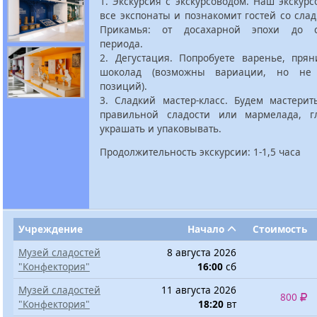
1. Экскурсия с экскурсоводом. Наш экскурс
все экспонаты и познакомит гостей со сла
Прикамья: от досахарной эпохи до с
периода.
2. Дегустация. Попробуете варенье, прян
шоколад (возможны вариации, но не
позиций).
3. Сладкий мастер-класс. Будем мастерит
правильной сладости или мармелада, гл
украшать и упаковывать.
Продолжительность экскурсии: 1-1,5 часа
Учреждение
Начало
Стоимость
Музей сладостей
8 августа 2026
"Конфектория"
16:00
сб
Музей сладостей
11 августа 2026
800
"Конфектория"
18:20
вт